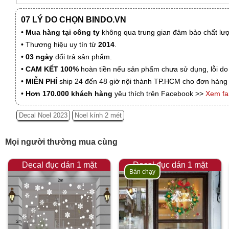
07 LÝ DO CHỌN BINDO.VN
•
Mua hàng tại công ty
không qua trung gian đảm bảo chất lượn
• Thương hiệu uy tín từ
2014
.
•
03 ngày
đổi trả sản phẩm.
•
CAM KẾT 100%
hoàn tiền nếu sản phẩm chưa sử dụng, lỗi do
•
MIỄN PHÍ
ship 24 đến 48 giờ nội thành TP.HCM cho đơn hàng 
•
Hơn 170.000 khách hàng
yêu thích trên Facebook >>
Xem f
Decal Noel 2023
Noel kính 2 mét
Mọi người thường mua cùng
Decal đục dán 1 mặt
Decal đục dán 1 mặt
Bán chạy