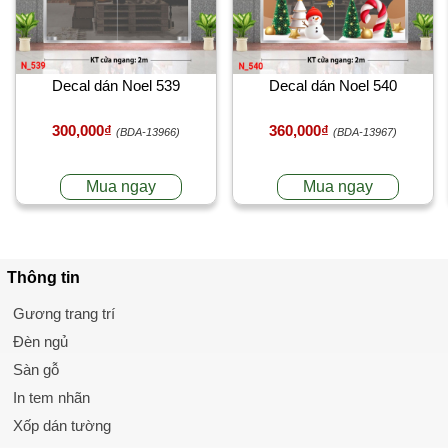
Decal dán Noel 539
Decal dán Noel 540
300,000₫
360,000₫
(BDA-13966)
(BDA-13967)
Mua ngay
Mua ngay
Thông tin
Gương trang trí
Đèn ngủ
Sàn gỗ
In tem nhãn
Xốp dán tường