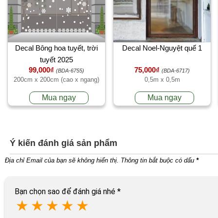
Decal Bông hoa tuyết, trời
Decal Noel-Nguyệt quế 1
tuyết 2025
99,000₫
75,000₫
(BDA-6755)
(BDA-6717)
200cm x 200cm (cao x ngang)
0,5m x 0,5m
Mua ngay
Mua ngay
Ý kiến đánh giá sản phẩm
Địa chỉ Email của bạn sẽ không hiển thị. Thông tin bắt buộc có dấu
*
Bạn chọn sao để đánh giá nhé
*
★
★
★
★
★