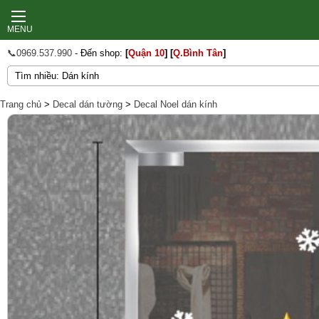
MENU
📞0969.537.990
- Đến shop:
[
Quận 10
]
[
Q.Bình Tân
]
Trang chủ
>
Decal dán tường
>
Decal Noel dán kính