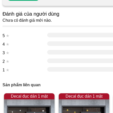
Đánh giá của người dùng
Chưa có đánh giá mới nào.
5
★
4
★
3
★
2
★
1
★
Sản phẩm liên quan
Decal đục dán 1 mặt
Decal đục dán 1 mặt