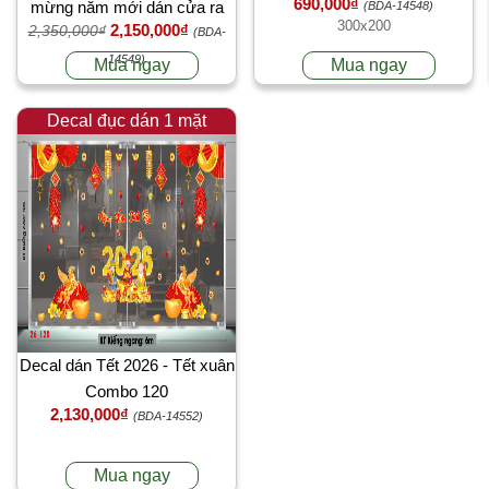
690,000₫
mừng năm mới dán cửa ra
(BDA-14548)
300x200
2,150,000₫
2,350,000₫
vào toà nhà văn phòng chung
(BDA-
cư
14549)
Mua ngay
Mua ngay
Decal đục dán 1 mặt
Decal dán Tết 2026 - Tết xuân
Combo 120
2,130,000₫
(BDA-14552)
Mua ngay