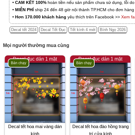
•
CAM KẾT 100%
hoàn tiền nếu sản phẩm chưa sử dụng, lỗi do
•
MIỄN PHÍ
ship 24 đến 48 giờ nội thành TP.HCM cho đơn hàng 
•
Hơn 170.000 khách hàng
yêu thích trên Facebook >>
Xem f
Decal tết 2024
Decal Tết Đục
Tết kính 4 mét
Bính Ngọ 2026
Mọi người thường mua cùng
Decal đục dán 1 mặt
Decal đục dán 1 mặt
Bán chạy
Bán chạy
Decal tết hoa mai vàng dán
Decal tết hoa đào hồng trang
kính
trí cửa kính