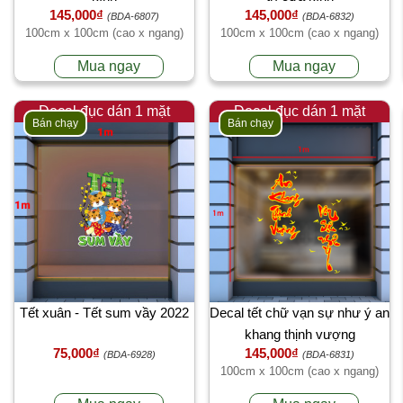
145,000₫
145,000₫
(BDA-6807)
(BDA-6832)
100cm x 100cm (cao x ngang)
100cm x 100cm (cao x ngang)
Mua ngay
Mua ngay
Decal đục dán 1 mặt
Decal đục dán 1 mặt
Bán chạy
Bán chạy
Tết xuân - Tết sum vầy 2022
Decal tết chữ vạn sự như ý an
khang thịnh vượng
75,000₫
145,000₫
(BDA-6928)
(BDA-6831)
100cm x 100cm (cao x ngang)