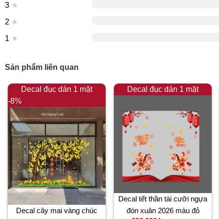
3
★
2
★
1
★
Sản phẩm liên quan
Decal đục dán 1 mặt
Decal đục dán 1 mặt
-8%
Decal tết thần tài cưỡi ngựa
Decal cây mai vàng chúc
đón xuân 2026 màu đỏ