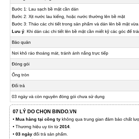
Bước 1: Lau sạch bề mặt cần dán
Bước 2: Xịt nước lau kiếng, hoặc nước thường lên bề mặt
Bước 3: Tháo các chi tiết trong sản phẩm và dán lên bề mặt vừ
Lưu ý
: Khi dán các chi tiết lên bề mặt cần miết kỹ các góc để tr
Bảo quản
Nơi khô ráo thoáng mát, tránh ánh nắng trực tiếp
Đóng gói
Ống tròn
Đổi trả
03 ngày và còn nguyên đóng gói chưa sử dụng
07 LÝ DO CHỌN BINDO.VN
•
Mua hàng tại công ty
không qua trung gian đảm bảo chất lượn
• Thương hiệu uy tín từ
2014
.
•
03 ngày
đổi trả sản phẩm.