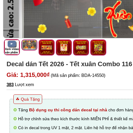
Sàn nhựa
Đồng hồ
Đèn ngủ
Bán chạy
Giảm giá
Gương trang trí
Decal Halloween
Bài viết
Liên hệ
Decal dán Tết 2026 - Tết xuân Combo 116
Giá: 1,315,000₫
(Mã sản phẩm: BDA-14550)
383
Lượt xem
☘ Quà Tặng
❂
Tặng
Bộ dụng cụ thi công dán decal tại nhà
cho đơn hàng
❂
Hỗ trợ chỉnh sửa theo kích thước kính MIỄN PHÍ & thiết kế 
❂
Có in decal trong UV 1 mặt, 2 mặt. Liên hệ hỗ trợ để nhận bá