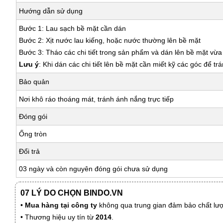
Hướng dẫn sử dụng
Bước 1: Lau sạch bề mặt cần dán
Bước 2: Xịt nước lau kiếng, hoặc nước thường lên bề mặt
Bước 3: Tháo các chi tiết trong sản phẩm và dán lên bề mặt vừ
Lưu ý
: Khi dán các chi tiết lên bề mặt cần miết kỹ các góc để tr
Bảo quản
Nơi khô ráo thoáng mát, tránh ánh nắng trực tiếp
Đóng gói
Ống tròn
Đổi trả
03 ngày và còn nguyên đóng gói chưa sử dụng
07 LÝ DO CHỌN BINDO.VN
•
Mua hàng tại công ty
không qua trung gian đảm bảo chất lượn
• Thương hiệu uy tín từ
2014
.