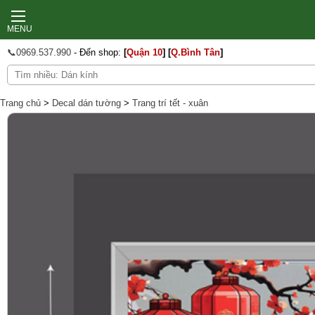
MENU
📞0969.537.990
- Đến shop:
[
Quận 10
]
[
Q.Bình Tân
]
Tranh treo tường
Trang chủ
>
Decal dán tường
>
Trang trí tết - xuân
In ảnh theo yêu cầu
Decal Tết 2026
Decal Noel 2025
Thợ dán tường
Thi công dán kính
Decal dán tường
Giấy dán tường
Decal dán bếp
Decal dán kính
Tranh dán tường
Xốp dán tường
Sàn gỗ