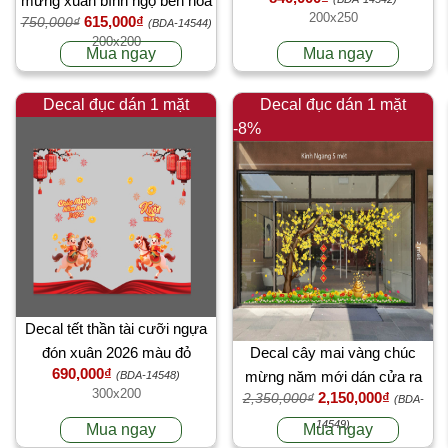
mừng xuân bính ngọ bên hoa
200x250
615,000₫
750,000₫
đào đỏ
(BDA-14544)
200x200
Mua ngay
Mua ngay
Decal đục dán 1 mặt
Decal đục dán 1 mặt
-8%
Decal tết thần tài cưỡi ngựa
đón xuân 2026 màu đỏ
Decal cây mai vàng chúc
690,000₫
mừng năm mới dán cửa ra
(BDA-14548)
300x200
2,150,000₫
2,350,000₫
vào toà nhà văn phòng chung
(BDA-
cư
14549)
Mua ngay
Mua ngay