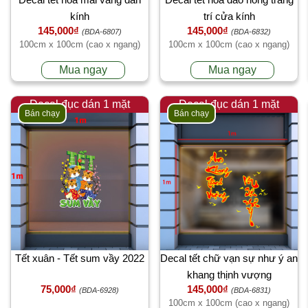
kính
trí cửa kính
145,000₫
145,000₫
(BDA-6807)
(BDA-6832)
100cm x 100cm (cao x ngang)
100cm x 100cm (cao x ngang)
Mua ngay
Mua ngay
Decal đục dán 1 mặt
Decal đục dán 1 mặt
Bán chạy
Bán chạy
Tết xuân - Tết sum vầy 2022
Decal tết chữ vạn sự như ý an
khang thịnh vượng
75,000₫
145,000₫
(BDA-6928)
(BDA-6831)
100cm x 100cm (cao x ngang)