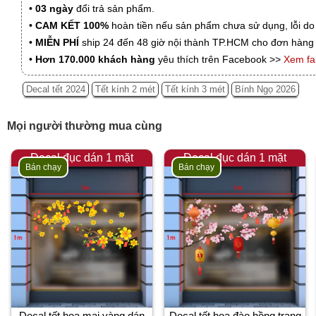
•
03 ngày
đổi trả sản phẩm.
•
CAM KẾT 100%
hoàn tiền nếu sản phẩm chưa sử dụng, lỗi do
•
MIỄN PHÍ
ship 24 đến 48 giờ nội thành TP.HCM cho đơn hàng 
•
Hơn 170.000 khách hàng
yêu thích trên Facebook >>
Xem f
Decal tết 2024
Tết kính 2 mét
Tết kính 3 mét
Bính Ngọ 2026
Mọi người thường mua cùng
Decal đục dán 1 mặt
Decal đục dán 1 mặt
Bán chạy
Bán chạy
Decal tết hoa mai vàng dán
Decal tết hoa đào hồng trang