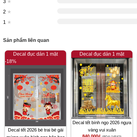
3
★
2
★
1
★
Sản phẩm liên quan
Decal đục dán 1 mặt
Decal đục dán 1 mặt
-18%
Decal tết bính ngọ 2026 ngựa
Decal tết 2026 bé trai bé gái
vàng vui xuân
840,000₫
(BDA-14542)