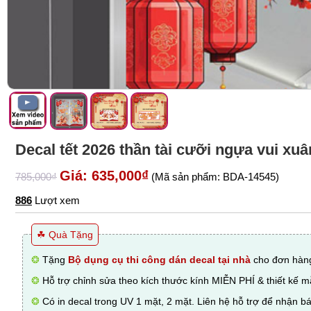
Sàn nhựa
Đồng hồ
Đèn ngủ
Bán chạy
Giảm giá
Gương trang trí
Decal Halloween
Bài viết
Liên hệ
Decal tết 2026 thần tài cưỡi ngựa vui xu
Giá: 635,000₫
785,000₫
(Mã sản phẩm: BDA-14545)
886
Lượt xem
☘ Quà Tặng
❂
Tặng
Bộ dụng cụ thi công dán decal tại nhà
cho đơn hàng
❂
Hỗ trợ chỉnh sửa theo kích thước kính MIỄN PHÍ & thiết kế 
❂
Có in decal trong UV 1 mặt, 2 mặt. Liên hệ hỗ trợ để nhận bá