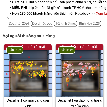
•
CAM KẾT 100%
hoàn tiền nếu sản phẩm chưa sử dụng, lỗi do
•
MIỄN PHÍ
ship 24 đến 48 giờ nội thành TP.HCM cho đơn hàng 
•
Hơn 170.000 khách hàng
yêu thích trên Facebook >>
Xem f
Decal tết 2024
Decal Tết Đục
Tết kính 3 mét
Bính Ngọ 2026
Mọi người thường mua cùng
Decal đục dán 1 mặt
Decal đục dán 1 mặt
Bán chạy
Bán chạy
Decal tết hoa mai vàng dán
Decal tết hoa đào hồng trang
kính
trí cửa kính