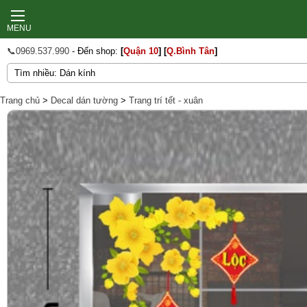
MENU
📞0969.537.990
- Đến shop:
[
Quận 10
]
[
Q.Bình Tân
]
Trang chủ
>
Decal dán tường
>
Trang trí tết - xuân