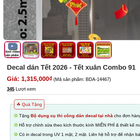
Decal dán Tết 2026 - Tết xuân Combo 91
Giá: 1,315,000₫
(Mã sản phẩm: BDA-14467)
345
Lượt xem
☘ Quà Tặng
❂
Tặng
Bộ dụng cụ thi công dán decal tại nhà
cho đơn hàng
❂
Hỗ trợ chỉnh sửa theo kích thước kính MIỄN PHÍ & thiết kế 
❂
Có in decal trong UV 1 mặt, 2 mặt. Liên hệ hỗ trợ để nhận bá