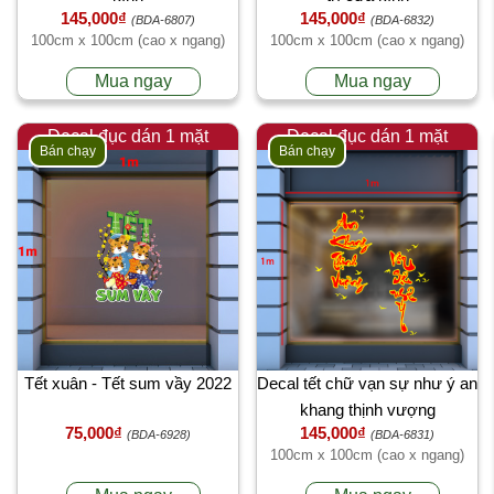
145,000₫
145,000₫
(BDA-6807)
(BDA-6832)
100cm x 100cm (cao x ngang)
100cm x 100cm (cao x ngang)
Mua ngay
Mua ngay
Decal đục dán 1 mặt
Decal đục dán 1 mặt
Bán chạy
Bán chạy
Tết xuân - Tết sum vầy 2022
Decal tết chữ vạn sự như ý an
khang thịnh vượng
75,000₫
145,000₫
(BDA-6928)
(BDA-6831)
100cm x 100cm (cao x ngang)