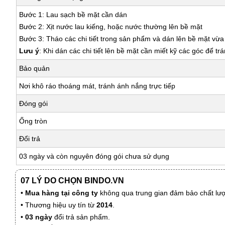
Bước 1: Lau sạch bề mặt cần dán
Bước 2: Xịt nước lau kiếng, hoặc nước thường lên bề mặt
Bước 3: Tháo các chi tiết trong sản phẩm và dán lên bề mặt vừ
Lưu ý
: Khi dán các chi tiết lên bề mặt cần miết kỹ các góc để tr
Bảo quản
Nơi khô ráo thoáng mát, tránh ánh nắng trực tiếp
Đóng gói
Ống tròn
Đổi trả
03 ngày và còn nguyên đóng gói chưa sử dụng
07 LÝ DO CHỌN BINDO.VN
•
Mua hàng tại công ty
không qua trung gian đảm bảo chất lượn
• Thương hiệu uy tín từ
2014
.
•
03 ngày
đổi trả sản phẩm.