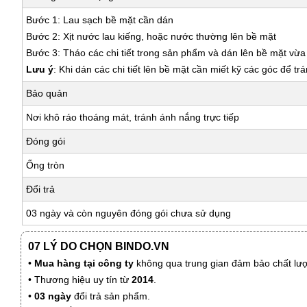
Bước 1: Lau sạch bề mặt cần dán
Bước 2: Xịt nước lau kiếng, hoặc nước thường lên bề mặt
Bước 3: Tháo các chi tiết trong sản phẩm và dán lên bề mặt vừ
Lưu ý
: Khi dán các chi tiết lên bề mặt cần miết kỹ các góc để tr
Bảo quản
Nơi khô ráo thoáng mát, tránh ánh nắng trực tiếp
Đóng gói
Ống tròn
Đổi trả
03 ngày và còn nguyên đóng gói chưa sử dụng
07 LÝ DO CHỌN BINDO.VN
•
Mua hàng tại công ty
không qua trung gian đảm bảo chất lượn
• Thương hiệu uy tín từ
2014
.
•
03 ngày
đổi trả sản phẩm.