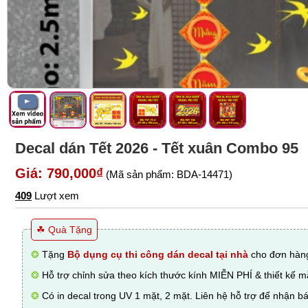
Decal dán Tết 2026 - Tết xuân Combo 95
Giá: 790,000₫
(Mã sản phẩm: BDA-14471)
409
Lượt xem
☘ Quà Tặng
❂
Tặng
Bộ dụng cụ thi công dán decal tại nhà
cho đơn hàng
❂
Hỗ trợ chỉnh sửa theo kích thước kính MIỄN PHÍ & thiết kế 
❂
Có in decal trong UV 1 mặt, 2 mặt. Liên hệ hỗ trợ để nhận bá