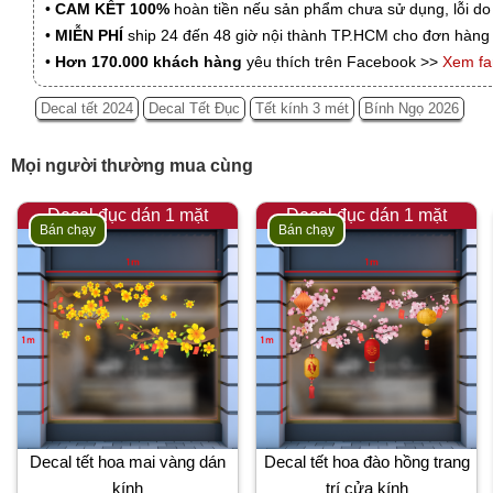
•
CAM KẾT 100%
hoàn tiền nếu sản phẩm chưa sử dụng, lỗi do
•
MIỄN PHÍ
ship 24 đến 48 giờ nội thành TP.HCM cho đơn hàng 
•
Hơn 170.000 khách hàng
yêu thích trên Facebook >>
Xem f
Decal tết 2024
Decal Tết Đục
Tết kính 3 mét
Bính Ngọ 2026
Mọi người thường mua cùng
Decal đục dán 1 mặt
Decal đục dán 1 mặt
Bán chạy
Bán chạy
Decal tết hoa mai vàng dán
Decal tết hoa đào hồng trang
kính
trí cửa kính