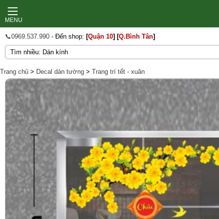
MENU
📞0969.537.990
- Đến shop:
[
Quận 10
]
[
Q.Bình Tân
]
Trang chủ
>
Decal dán tường
>
Trang trí tết - xuân