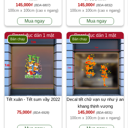
145,000₫
145,000₫
(BDA-6807)
(BDA-6832)
100cm x 100cm (cao x ngang)
100cm x 100cm (cao x ngang)
Mua ngay
Mua ngay
Decal đục dán 1 mặt
Decal đục dán 1 mặt
Bán chạy
Bán chạy
Tết xuân - Tết sum vầy 2022
Decal tết chữ vạn sự như ý an
khang thịnh vượng
75,000₫
145,000₫
(BDA-6928)
(BDA-6831)
100cm x 100cm (cao x ngang)