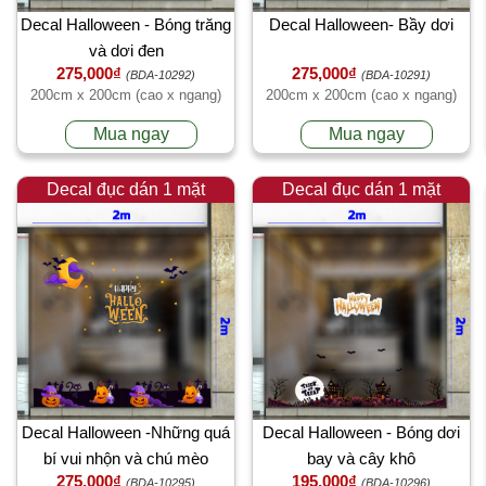
Decal Halloween - Bóng trăng
Decal Halloween- Bầy dơi
và dơi đen
275,000₫
275,000₫
(BDA-10292)
(BDA-10291)
200cm x 200cm (cao x ngang)
200cm x 200cm (cao x ngang)
Mua ngay
Mua ngay
Decal đục dán 1 mặt
Decal đục dán 1 mặt
Decal Halloween -Những quá
Decal Halloween - Bóng dơi
bí vui nhộn và chú mèo
bay và cây khô
275,000₫
195,000₫
(BDA-10295)
(BDA-10296)