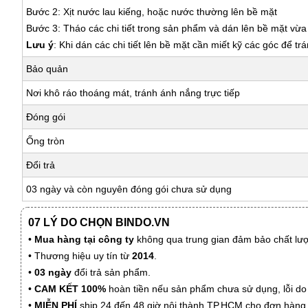
Bước 2: Xịt nước lau kiếng, hoặc nước thường lên bề mặt
Bước 3: Tháo các chi tiết trong sản phẩm và dán lên bề mặt vừ
Lưu ý
: Khi dán các chi tiết lên bề mặt cần miết kỹ các góc để tr
Bảo quản
Nơi khô ráo thoáng mát, tránh ánh nắng trực tiếp
Đóng gói
Ống tròn
Đổi trả
03 ngày và còn nguyên đóng gói chưa sử dụng
07 LÝ DO CHỌN BINDO.VN
•
Mua hàng tại công ty
không qua trung gian đảm bảo chất lượn
• Thương hiệu uy tín từ
2014
.
•
03 ngày
đổi trả sản phẩm.
•
CAM KẾT 100%
hoàn tiền nếu sản phẩm chưa sử dụng, lỗi do
•
MIỄN PHÍ
ship 24 đến 48 giờ nội thành TP.HCM cho đơn hàng 