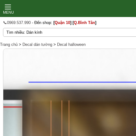
MENU
📞0969.537.990
- Đến shop:
[
Quận 10
]
[
Q.Bình Tân
]
Trang chủ
>
Decal dán tường
>
Decal halloween