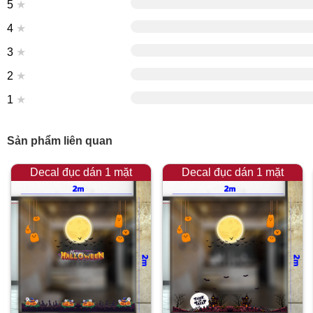
5
★
4
★
3
★
2
★
1
★
Sản phẩm liên quan
Decal đục dán 1 mặt
Decal đục dán 1 mặt