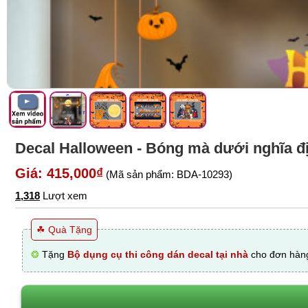
Decal Halloween - Bóng mà dưới nghĩa đ
Giá: 415,000₫
(Mã sản phẩm: BDA-10293)
1,318
Lượt xem
☘ Quà Tặng
❂
Tặng
Bộ dụng cụ thi công dán decal tại nhà
cho đơn hàng