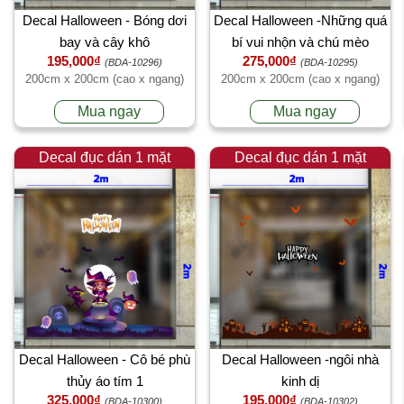
Decal Halloween - Bóng dơi
Decal Halloween -Những quá
bay và cây khô
bí vui nhộn và chú mèo
195,000₫
275,000₫
(BDA-10296)
(BDA-10295)
200cm x 200cm (cao x ngang)
200cm x 200cm (cao x ngang)
Mua ngay
Mua ngay
Decal đục dán 1 mặt
Decal đục dán 1 mặt
Decal Halloween - Cô bé phù
Decal Halloween -ngôi nhà
thủy áo tím 1
kinh dị
325,000₫
195,000₫
(BDA-10300)
(BDA-10302)