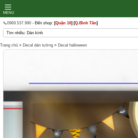
MENU
📞0969.537.990
- Đến shop:
[
Quận 10
]
[
Q.Bình Tân
]
Trang chủ
>
Decal dán tường
>
Decal halloween