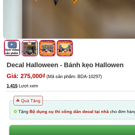
Decal Halloween - Bánh kẹo Hallowen
Giá: 275,000₫
(Mã sản phẩm: BDA-10297)
1,415
Lượt xem
☘ Quà Tặng
❂
Tặng
Bộ dụng cụ thi công dán decal tại nhà
cho đơn hàng