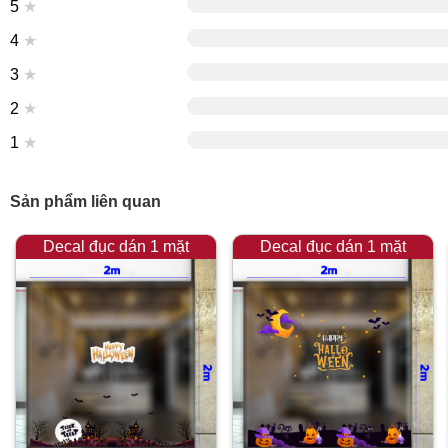
5
★
4
★
3
★
2
★
1
★
Sản phẩm liên quan
Decal đục dán 1 mặt
Decal đục dán 1 mặt