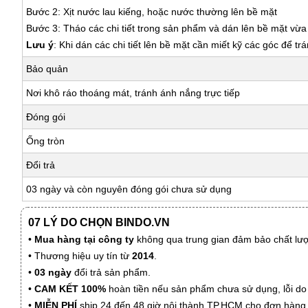
Bước 2: Xịt nước lau kiếng, hoặc nước thường lên bề mặt
Bước 3: Tháo các chi tiết trong sản phẩm và dán lên bề mặt vừ
Lưu ý
: Khi dán các chi tiết lên bề mặt cần miết kỹ các góc để tr
Bảo quản
Nơi khô ráo thoáng mát, tránh ánh nắng trực tiếp
Đóng gói
Ống tròn
Đổi trả
03 ngày và còn nguyên đóng gói chưa sử dụng
07 LÝ DO CHỌN BINDO.VN
•
Mua hàng tại công ty
không qua trung gian đảm bảo chất lượn
• Thương hiệu uy tín từ
2014
.
•
03 ngày
đổi trả sản phẩm.
•
CAM KẾT 100%
hoàn tiền nếu sản phẩm chưa sử dụng, lỗi do
•
MIỄN PHÍ
ship 24 đến 48 giờ nội thành TP.HCM cho đơn hàng 