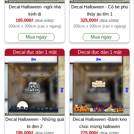
Decal Halloween -ngôi nhà
Decal Halloween - Cô bé phù
kinh dị
thủy áo tím 1
195,000₫
325,000₫
(BDA-10302)
(BDA-10300)
200cm x 200cm (cao x ngang)
200cm x 200cm (cao x ngang)
Mua ngay
Mua ngay
Decal đục dán 1 mặt
Decal đục dán 1 mặt
Decal Halloween - Nhửng quả
Decal Halloween -Bánh keo
bí đen 2
chúc mừng hallowen
195,000₫
275,000₫
(BDA-10305)
(BDA-10306)