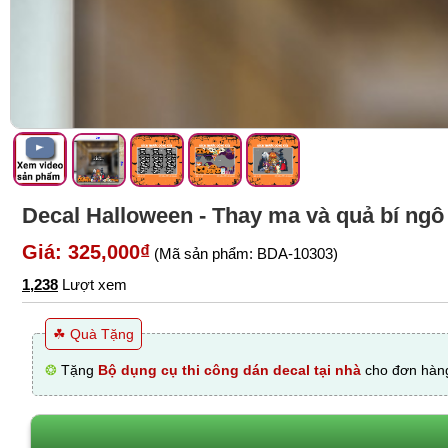
Decal Halloween - Thay ma và quả bí ngô
Giá: 325,000₫
(Mã sản phẩm: BDA-10303)
1,238
Lượt xem
☘ Quà Tặng
❂
Tặng
Bộ dụng cụ thi công dán decal tại nhà
cho đơn hàng