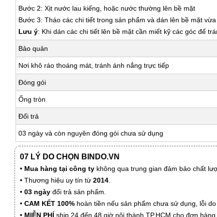
Bước 2: Xịt nước lau kiếng, hoặc nước thường lên bề mặt
Bước 3: Tháo các chi tiết trong sản phẩm và dán lên bề mặt vừ
Lưu ý
: Khi dán các chi tiết lên bề mặt cần miết kỹ các góc để tr
Bảo quản
Nơi khô ráo thoáng mát, tránh ánh nắng trực tiếp
Đóng gói
Ống tròn
Đổi trả
03 ngày và còn nguyên đóng gói chưa sử dụng
07 LÝ DO CHỌN BINDO.VN
•
Mua hàng tại công ty
không qua trung gian đảm bảo chất lượn
• Thương hiệu uy tín từ
2014
.
•
03 ngày
đổi trả sản phẩm.
•
CAM KẾT 100%
hoàn tiền nếu sản phẩm chưa sử dụng, lỗi do
•
MIỄN PHÍ
ship 24 đến 48 giờ nội thành TP.HCM cho đơn hàng 