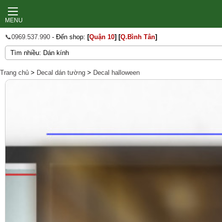
MENU
📞0969.537.990
- Đến shop:
[
Quận 10
]
[
Q.Bình Tân
]
Trang chủ
>
Decal dán tường
>
Decal halloween