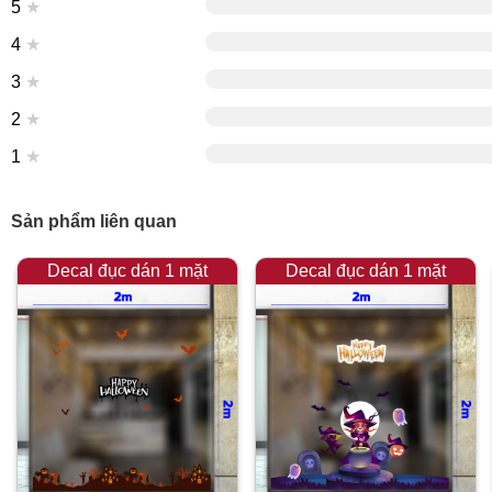
5
★
4
★
3
★
2
★
1
★
Sản phẩm liên quan
Decal đục dán 1 mặt
Decal đục dán 1 mặt