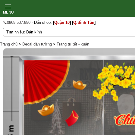
MENU
📞0969.537.990
- Đến shop:
[
Quận 10
]
[
Q.Bình Tân
]
Trang chủ
>
Decal dán tường
>
Trang trí tết - xuân