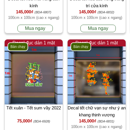
kính
trí cửa kính
145,000₫
145,000₫
(BDA-6807)
(BDA-6832)
100cm x 100cm (cao x ngang)
100cm x 100cm (cao x ngang)
Mua ngay
Mua ngay
Decal đục dán 1 mặt
Decal đục dán 1 mặt
Bán chạy
Bán chạy
Tết xuân - Tết sum vầy 2022
Decal tết chữ vạn sự như ý an
khang thịnh vượng
75,000₫
145,000₫
(BDA-6928)
(BDA-6831)
100cm x 100cm (cao x ngang)