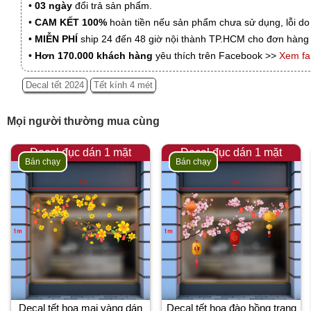
•
03 ngày
đổi trả sản phẩm.
•
CAM KẾT 100%
hoàn tiền nếu sản phẩm chưa sử dụng, lỗi do
•
MIỄN PHÍ
ship 24 đến 48 giờ nội thành TP.HCM cho đơn hàng 
•
Hơn 170.000 khách hàng
yêu thích trên Facebook >>
Xem f
Decal tết 2024
Tết kính 4 mét
Mọi người thường mua cùng
Decal đục dán 1 mặt
Decal đục dán 1 mặt
Bán chạy
Bán chạy
Decal tết hoa mai vàng dán
Decal tết hoa đào hồng trang