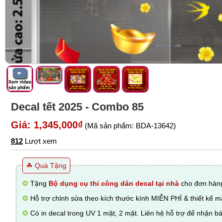
Decal tết 2025 - Combo 85
Giá: 1,345,000₫
(Mã sản phẩm: BDA-13642)
812
Lượt xem
☘ Quà Tặng
❂
Tặng
Bộ dụng cụ thi công dán decal tại nhà
cho đơn hàng
❂
Hỗ trợ chỉnh sửa theo kích thước kính MIỄN PHÍ & thiết kế 
❂
Có in decal trong UV 1 mặt, 2 mặt. Liên hệ hỗ trợ để nhận bá