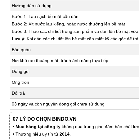
Hướng dẫn sử dụng
Bước 1: Lau sạch bề mặt cần dán
Bước 2: Xịt nước lau kiếng, hoặc nước thường lên bề mặt
Bước 3: Tháo các chi tiết trong sản phẩm và dán lên bề mặt vừ
Lưu ý
: Khi dán các chi tiết lên bề mặt cần miết kỹ các góc để tr
Bảo quản
Nơi khô ráo thoáng mát, tránh ánh nắng trực tiếp
Đóng gói
Ống tròn
Đổi trả
03 ngày và còn nguyên đóng gói chưa sử dụng
07 LÝ DO CHỌN BINDO.VN
•
Mua hàng tại công ty
không qua trung gian đảm bảo chất lượn
• Thương hiệu uy tín từ
2014
.