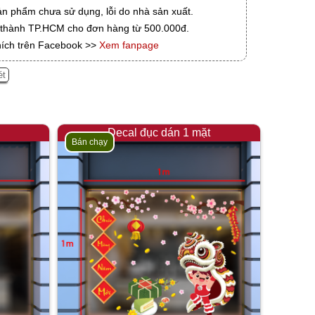
ản phẩm chưa sử dụng, lỗi do nhà sản xuất.
i thành TP.HCM cho đơn hàng từ 500.000đ.
hích trên Facebook >>
Xem fanpage
ét
Decal đục dán 1 mặt
Bán chạy