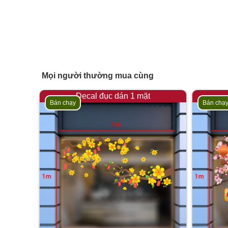
Mọi người thường mua cùng
Decal đục dán 1 mặt
Bán chạy
Bán chạ