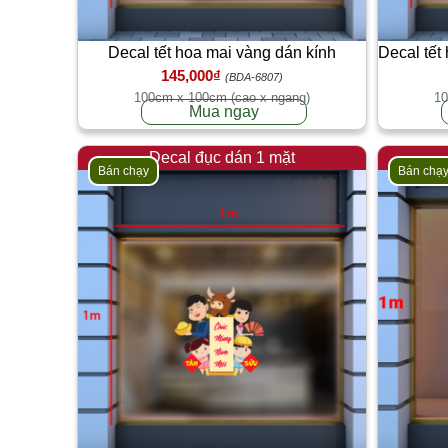
Decal tết hoa mai vàng dán kính
Decal tết
145,000₫
(BDA-6807)
100cm x 100cm (cao x ngang)
10
Mua ngay
Decal đục dán 1 mặt
Bán chạy
Bán chạ