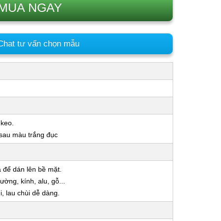
MUA NGAY
hat tư vấn chọn mẫu
 keo.
 sau màu trắng đục
a để dán lên bề mặt.
ờng, kính, alu, gỗ...
 lau chùi dễ dàng.