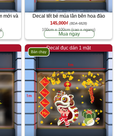
m mới và
Decal tết bé múa lân bên hoa đào
145,000₫
(BDA-6828)
g)
100cm x 100cm (cao x ngang)
Mua ngay
Decal đục dán 1 mặt
Bán chạy