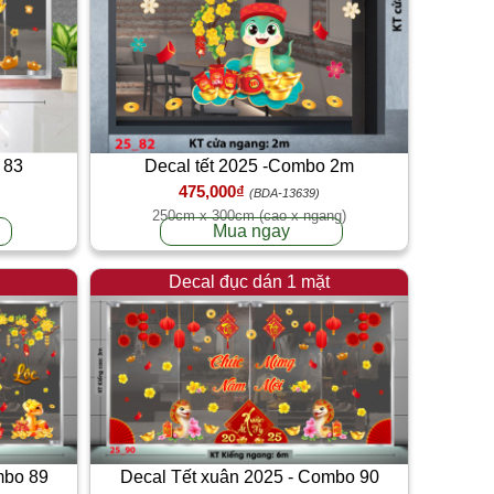
 83
Decal tết 2025 -Combo 2m
475,000₫
(BDA-13639)
250cm x 300cm (cao x ngang)
Mua ngay
Decal đục dán 1 mặt
mbo 89
Decal Tết xuân 2025 - Combo 90