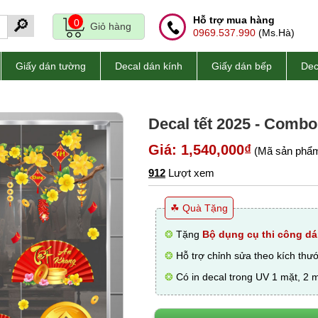
Hỗ trợ mua hàng
🔎
0
Giỏ hàng
0969.537.990
(Ms.Hà)
Giấy dán tường
Decal dán kính
Giấy dán bếp
Dec
Decal tết 2025 - Combo
Giá: 1,540,000₫
(Mã sản phẩm
912
Lượt xem
☘ Quà Tặng
❂
Tặng
Bộ dụng cụ thi công dá
❂
Hỗ trợ chỉnh sửa theo kích thư
❂
Có in decal trong UV 1 mặt, 2 m