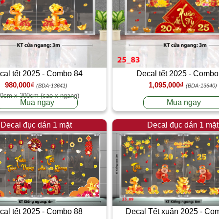
cal tết 2025 - Combo 84
Decal tết 2025 - Combo
980,000₫
1,095,000₫
(BDA-13641)
(BDA-13640)
0cm x 300cm (cao x ngang)
Mua ngay
Mua ngay
Decal đục dán 1 mặt
Decal đục dán 1 mặt
Decal Tết xuân 2025 - Co
cal tết 2025 - Combo 88