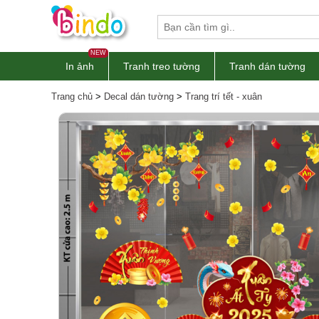
NEW
In ảnh
Tranh treo tường
Tranh dán tường
Trang chủ
>
Decal dán tường
>
Trang trí tết - xuân