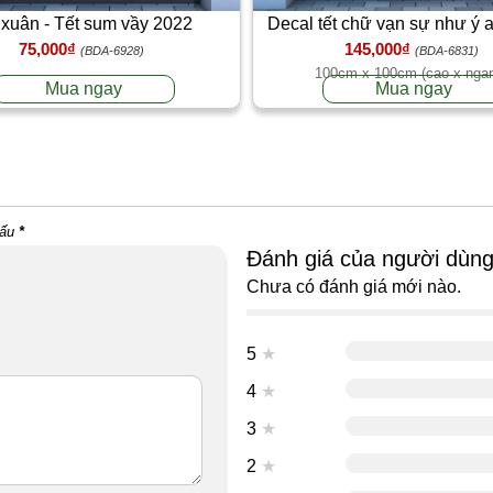
 xuân - Tết sum vầy 2022
Decal tết chữ vạn sự như ý 
75,000₫
145,000₫
thịnh vượng
(BDA-6928)
(BDA-6831)
100cm x 100cm (cao x nga
Mua ngay
Mua ngay
dấu
*
Đánh giá của người dùn
Chưa có đánh giá mới nào.
5
★
4
★
3
★
2
★