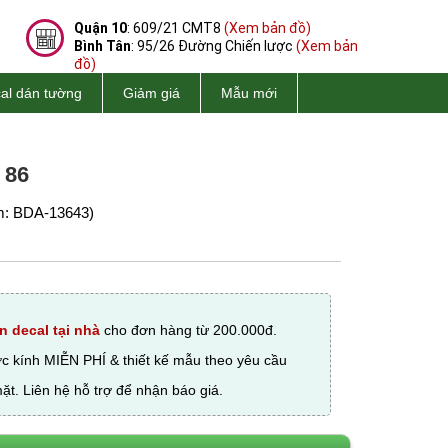
Quận 10
: 609/21 CMT8
(Xem bản đồ)
Bình Tân
: 95/26 Đường Chiến lược
(Xem bản
đồ)
al dán tường
Giảm giá
Mẫu mới
 86
: BDA-13643)
n decal tại nhà
cho đơn hàng từ 200.000đ.
ớc kính MIỄN PHÍ & thiết kế mẫu theo yêu cầu
ặt. Liên hệ hỗ trợ để nhận báo giá.