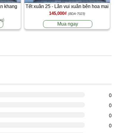
an khang
Tết xuân 25 - Lân vui xuân bên hoa mai
145,000₫
(BDA-7023)
ng)
Mua ngay
g
0
0
0
0