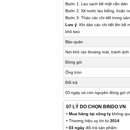
Bước 1: Lau sạch bề mặt cần dán
Bước 2: Xịt nước lau kiếng, hoặc 
Bước 3: Tháo các chi tiết trong s
Lưu ý
: Khi dán các chi tiết lên bề
khô keo.
Bảo quản
Nơi khô ráo thoáng mát, tránh ánh 
Đóng gói
Ống tròn
Đổi trả
03 ngày và còn nguyên đóng gói c
07 LÝ DO CHỌN BINDO.VN
•
Mua hàng tại công ty
không qua
• Thương hiệu uy tín từ
2014
.
•
03 ngày
đổi trả sản phẩm.