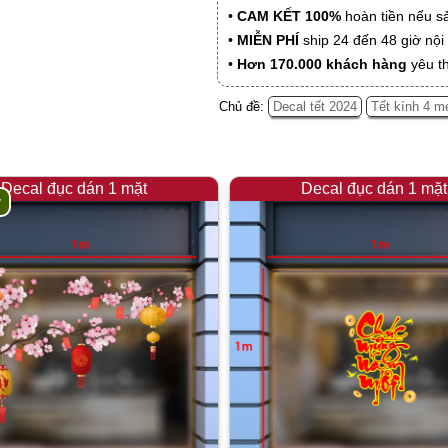
•
CAM KẾT 100%
hoàn tiền nếu s
•
MIỄN PHÍ
ship 24 đến 48 giờ nộ
•
Hơn 170.000 khách hàng
yêu t
Chủ đề:
Decal tết 2024
Tết kính 4 m
Decal đục dán 1 mặt
Decal đục dán 1 mặt
y