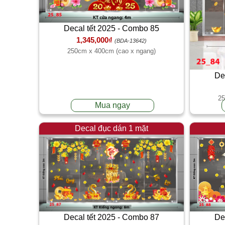
Decal tết 2025 - Combo 85
1,345,000₫
(BDA-13642)
250cm x 400cm (cao x ngang)
De
25
Mua ngay
Decal đục dán 1 mặt
Decal tết 2025 - Combo 87
De