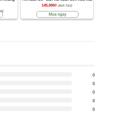
145,000₫
(BDA-7023)
ng)
Mua ngay
g
0
0
0
0
0