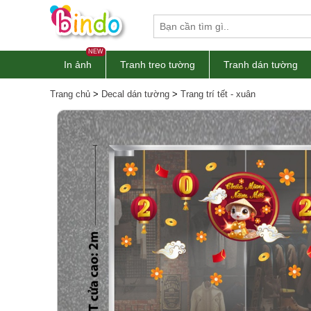
NEW
In ảnh
Tranh treo tường
Tranh dán tường
Trang chủ
>
Decal dán tường
>
Trang trí tết - xuân