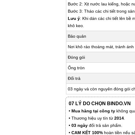
Bước 2: Xịt nước lau kiếng, hoặc 
Bước 3: Tháo các chi tiết trong s
Lưu ý
: Khi dán các chi tiết lên bề
khô keo.
Bảo quản
Nơi khô ráo thoáng mát, tránh ánh 
Đóng gói
Ống tròn
Đổi trả
03 ngày và còn nguyên đóng gói c
07 LÝ DO CHỌN BINDO.VN
•
Mua hàng tại công ty
không qua
• Thương hiệu uy tín từ
2014
.
•
03 ngày
đổi trả sản phẩm.
•
CAM KẾT 100%
hoàn tiền nếu s