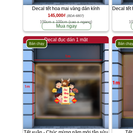
Decal tết hoa mai vàng dán kính
Decal tết
145,000₫
(BDA-6807)
100cm x 100cm (cao x ngang)
10
Mua ngay
Decal đục dán 1 mặt
Bán chạy
Bán chạ
Tết xuân - Chúc mừng năm mới tân sửu
Tết