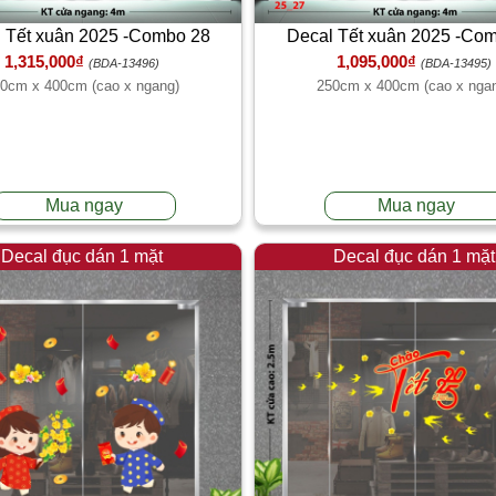
 Tết xuân 2025 -Combo 28
Decal Tết xuân 2025 -Co
1,315,000₫
1,095,000₫
(BDA-13496)
(BDA-13495)
0cm x 400cm (cao x ngang)
250cm x 400cm (cao x nga
Mua ngay
Mua ngay
Decal đục dán 1 mặt
Decal đục dán 1 mặt