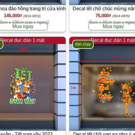
 hoa đào hồng trang trí cửa kính
Decal tết chữ chúc mừng nă
145,000₫
75,000₫
chim én vàng
(BDA-6832)
(BDA-6835)
0cm x 100cm (cao x ngang)
45cm x 60cm (cao x ngan
Mua ngay
Mua ngay
Decal đục dán 1 mặt
Decal đục dán 1 mặt
y
Bán chạy
 xuân - Tết sum vầy 2022
Decal tết chữ vạn sự như ý 