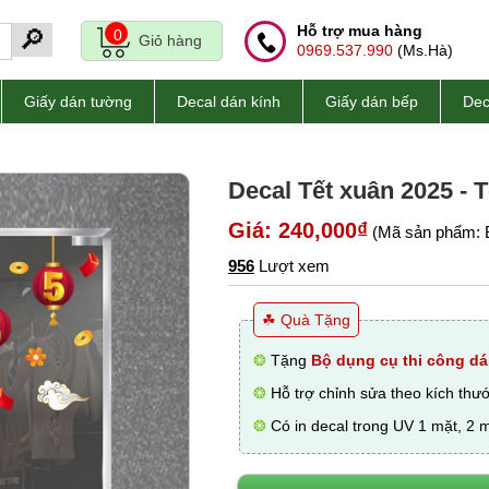
Hỗ trợ mua hàng
🔎
0
Giỏ hàng
0969.537.990
(Ms.Hà)
Giấy dán tường
Decal dán kính
Giấy dán bếp
Dec
Decal Tết xuân 2025 - 
Giá: 240,000₫
(Mã sản phẩm: 
956
Lượt xem
☘ Quà Tặng
❂
Tặng
Bộ dụng cụ thi công dá
❂
Hỗ trợ chỉnh sửa theo kích thư
❂
Có in decal trong UV 1 mặt, 2 m