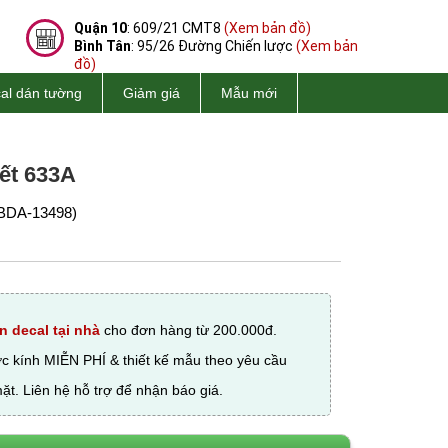
Quận 10
: 609/21 CMT8
(Xem bản đồ)
Bình Tân
: 95/26 Đường Chiến lược
(Xem bản
đồ)
al dán tường
Giảm giá
Mẫu mới
Tết 633A
BDA-13498)
n decal tại nhà
cho đơn hàng từ 200.000đ.
ớc kính MIỄN PHÍ & thiết kế mẫu theo yêu cầu
ặt. Liên hệ hỗ trợ để nhận báo giá.