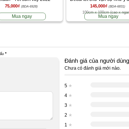
75,000₫
145,000₫
thịnh vượng
(BDA-6928)
(BDA-6831)
100cm x 100cm (cao x nga
Mua ngay
Mua ngay
dấu
*
Đánh giá của người dùn
Chưa có đánh giá mới nào.
5
★
4
★
3
★
2
★
1
★