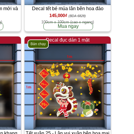
m mới và
Decal tết bé múa lân bên hoa đào
145,000₫
(BDA-6828)
g)
100cm x 100cm (cao x ngang)
Mua ngay
Decal đục dán 1 mặt
Bán chạy
an khang
Tết xuân 25 - Lân vui xuân bên hoa mai