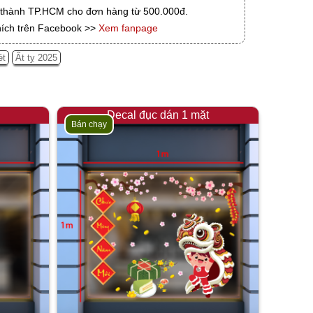
i thành TP.HCM cho đơn hàng từ 500.000đ.
hích trên Facebook >>
Xem fanpage
ét
Ất tỵ 2025
Decal đục dán 1 mặt
Bán chạy