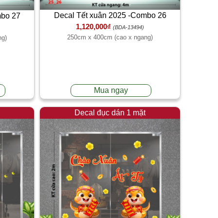
Decal Tết xuân 2025 -Combo 26
mbo 27
1,120,000₫
(BDA-13494)
250cm x 400cm (cao x ngang)
ng)
Mua ngay
Decal đục dán 1 mặt