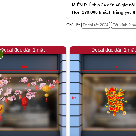
•
MIỄN PHÍ
ship 24 đến 48 giờ nộ
•
Hơn 170.000 khách hàng
yêu t
Chủ đề:
Decal tết 2024
Tết kính 2 m
Decal đục dán 1 mặt
Decal đục dán 1 mặt
y