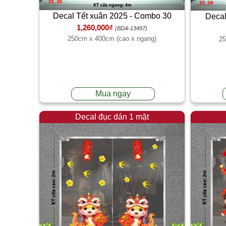
Decal Tết xuân 2025 - Combo 30
Decal
1,260,000₫
(BDA-13497)
250cm x 400cm (cao x ngang)
25
Mua ngay
Decal đục dán 1 mặt