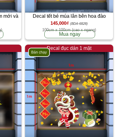
m mới và
Decal tết bé múa lân bên hoa đào
145,000₫
(BDA-6828)
g)
100cm x 100cm (cao x ngang)
Mua ngay
Decal đục dán 1 mặt
Bán chạy