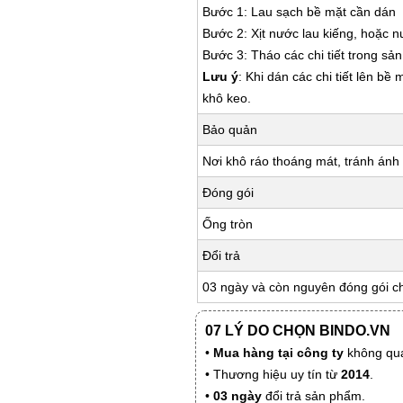
Bước 1: Lau sạch bề mặt cần dán
Bước 2: Xịt nước lau kiếng, hoặc 
Bước 3: Tháo các chi tiết trong s
Lưu ý
: Khi dán các chi tiết lên bề
khô keo.
Bảo quản
Nơi khô ráo thoáng mát, tránh ánh 
Đóng gói
Ống tròn
Đổi trả
03 ngày và còn nguyên đóng gói c
07 LÝ DO CHỌN BINDO.VN
•
Mua hàng tại công ty
không qua
• Thương hiệu uy tín từ
2014
.
•
03 ngày
đổi trả sản phẩm.