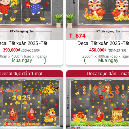
cal Tết xuân 2025 -Tết
Decal Tết xuân 2025 -Tế
390,000₫
450,000₫
(BDA-13500)
(BDA-13499)
0cm x 400cm (cao x ngang)
250cm x 400cm (cao x nga
Mua ngay
Mua ngay
Decal đục dán 1 mặt
Decal đục dán 1 mặt