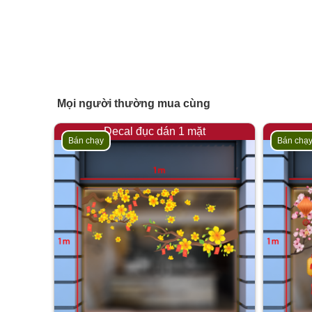
Mọi người thường mua cùng
Decal đục dán 1 mặt
Bán chạy
Bán chạ