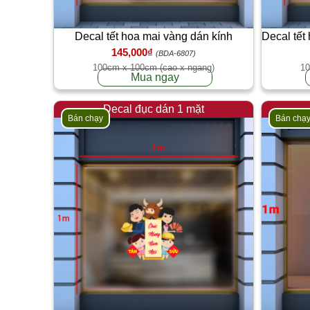
Decal tết hoa mai vàng dán kính
Decal tết
145,000₫
(BDA-6807)
100cm x 100cm (cao x ngang)
10
Mua ngay
Decal đục dán 1 mặt
Bán chạy
Bán chạ