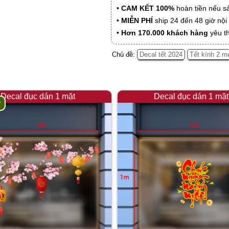
•
CAM KẾT 100%
hoàn tiền nếu s
•
MIỄN PHÍ
ship 24 đến 48 giờ nộ
•
Hơn 170.000 khách hàng
yêu t
Chủ đề:
Decal tết 2024
Tết kính 2 m
Decal đục dán 1 mặt
Decal đục dán 1 mặt
y