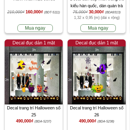
kiểu hàn quốc, dán quán trà
160,000₫
30,000₫
210,000₫
75,000₫
sữa, tại TPHCM sau dán 1,32
(BDT-5111)
(BDA9313)
1,32 x 0,95 (m) (dài x rộng)
x 0,95 (m) (dài x rộng)
Mua ngay
Mua ngay
Decal đục dán 1 mặt
Decal đục dán 1 mặt
Decal trang trí Halloween số
Decal trang trí Halloween số
25
26
490,000₫
490,000₫
(BDA-5237)
(BDA-5238)