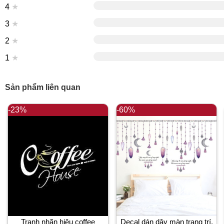
4
★
3
★
2
★
1
★
Sản phẩm liên quan
-23%
-60%
Tranh nhãn hiệu coffee
Decal dán dây màn trang trí,