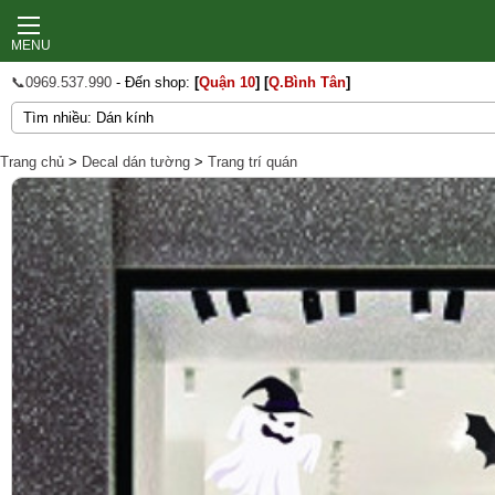
MENU
📞0969.537.990
- Đến shop:
[
Quận 10
]
[
Q.Bình Tân
]
Trang chủ
>
Decal dán tường
>
Trang trí quán