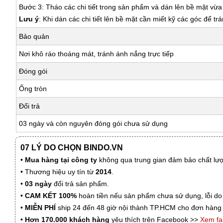
Bước 3: Tháo các chi tiết trong sản phẩm và dán lên bề mặt vừ
Lưu ý
: Khi dán các chi tiết lên bề mặt cần miết kỹ các góc để tr
Bảo quản
Nơi khô ráo thoáng mát, tránh ánh nắng trực tiếp
Đóng gói
Ống tròn
Đổi trả
03 ngày và còn nguyên đóng gói chưa sử dụng
07 LÝ DO CHỌN BINDO.VN
•
Mua hàng tại công ty
không qua trung gian đảm bảo chất lượn
• Thương hiệu uy tín từ
2014
.
•
03 ngày
đổi trả sản phẩm.
•
CAM KẾT 100%
hoàn tiền nếu sản phẩm chưa sử dụng, lỗi do
•
MIỄN PHÍ
ship 24 đến 48 giờ nội thành TP.HCM cho đơn hàng 
•
Hơn 170.000 khách hàng
yêu thích trên Facebook >>
Xem f