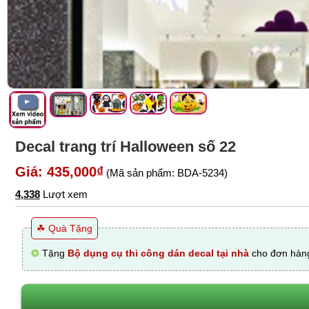
Decal trang trí Halloween số 22
Giá: 435,000₫
(Mã sản phẩm: BDA-5234)
4,338
Lượt xem
☘ Quà Tặng
❂
Tặng
Bộ dụng cụ thi công dán decal tại nhà
cho đơn hàng