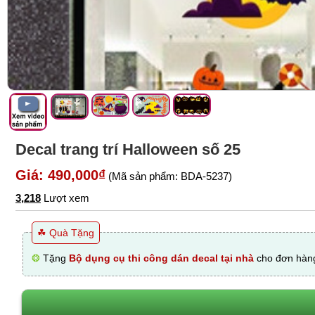
Decal trang trí Halloween số 25
Giá: 490,000₫
(Mã sản phẩm: BDA-5237)
3,218
Lượt xem
☘ Quà Tặng
❂
Tặng
Bộ dụng cụ thi công dán decal tại nhà
cho đơn hàng