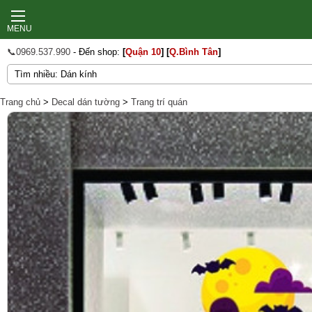
MENU
📞0969.537.990
- Đến shop:
[
Quận 10
]
[
Q.Bình Tân
]
Trang chủ
>
Decal dán tường
>
Trang trí quán