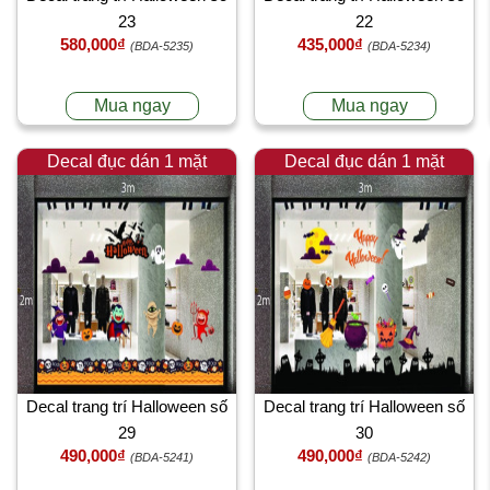
23
22
580,000₫
435,000₫
(BDA-5235)
(BDA-5234)
Mua ngay
Mua ngay
Decal đục dán 1 mặt
Decal đục dán 1 mặt
Decal trang trí Halloween số
Decal trang trí Halloween số
29
30
490,000₫
490,000₫
(BDA-5241)
(BDA-5242)