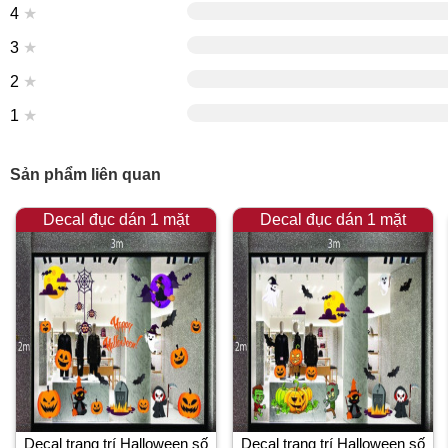
4
★
3
★
2
★
1
★
Sản phẩm liên quan
Decal đục dán 1 mặt
Decal đục dán 1 mặt
Decal trang trí Halloween số
Decal trang trí Halloween số