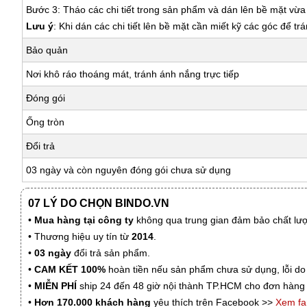
Bước 3: Tháo các chi tiết trong sản phẩm và dán lên bề mặt vừ
Lưu ý
: Khi dán các chi tiết lên bề mặt cần miết kỹ các góc để tr
Bảo quản
Nơi khô ráo thoáng mát, tránh ánh nắng trực tiếp
Đóng gói
Ống tròn
Đổi trả
03 ngày và còn nguyên đóng gói chưa sử dụng
07 LÝ DO CHỌN BINDO.VN
•
Mua hàng tại công ty
không qua trung gian đảm bảo chất lượn
• Thương hiệu uy tín từ
2014
.
•
03 ngày
đổi trả sản phẩm.
•
CAM KẾT 100%
hoàn tiền nếu sản phẩm chưa sử dụng, lỗi do
•
MIỄN PHÍ
ship 24 đến 48 giờ nội thành TP.HCM cho đơn hàng 
•
Hơn 170.000 khách hàng
yêu thích trên Facebook >>
Xem f