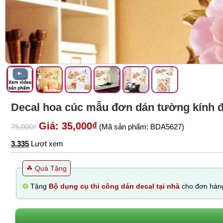
Decal hoa cúc mẫu đơn dán tường kính 
Giá: 35,000₫
75,000₫
(Mã sản phẩm: BDA5627)
3,335
Lượt xem
☘ Quà Tặng
❂
Tặng
Bộ dụng cụ thi công dán decal tại nhà
cho đơn hàng