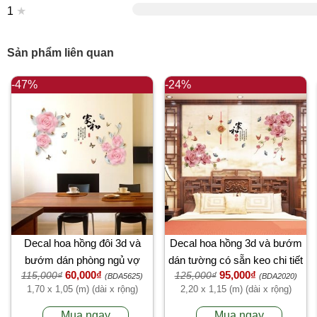
1
★
Sản phẩm liên quan
-47%
-24%
Decal hoa hồng đôi 3d và
Decal hoa hồng 3d và bướm
bướm dán phòng ngủ vợ
dán tường có sẵn keo chi tiết
60,000₫
95,000₫
115,000₫
125,000₫
chồng
rời
(BDA5625)
(BDA2020)
1,70 x 1,05 (m) (dài x rộng)
2,20 x 1,15 (m) (dài x rộng)
Mua ngay
Mua ngay