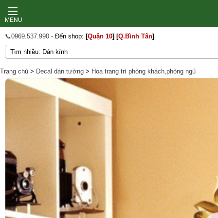
MENU
📞0969.537.990
- Đến shop:
[
Quận 10
]
[
Q.Bình Tân
]
Trang chủ
>
Decal dán tường
>
Hoa trang trí phòng khách,phòng ngủ