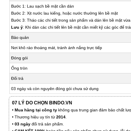
Bước 1: Lau sạch bề mặt cần dán
Bước 2: Xịt nước lau kiếng, hoặc nước thường lên bề mặt
Bước 3: Tháo các chi tiết trong sản phẩm và dán lên bề mặt vừ
Lưu ý
: Khi dán các chi tiết lên bề mặt cần miết kỹ các góc để tr
Bảo quản
Nơi khô ráo thoáng mát, tránh ánh nắng trực tiếp
Đóng gói
Ống tròn
Đổi trả
03 ngày và còn nguyên đóng gói chưa sử dụng
07 LÝ DO CHỌN BINDO.VN
•
Mua hàng tại công ty
không qua trung gian đảm bảo chất lượn
• Thương hiệu uy tín từ
2014
.
•
03 ngày
đổi trả sản phẩm.