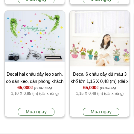
Decal hai chậu dây leo xanh,
Decal 6 chậu cây đủ màu 3
có sẵn keo, dán phòng khách
khổ lớn 1,15 X 0,48 (m) (dài x
65,000₫
65,000₫
quán đẹp
rộng)
(BDA70755)
(BDA7065)
1,10 X 0,85 (m) (dài x rộng)
1,15 X 0,48 (m) (dài x rộng)
Mua ngay
Mua ngay