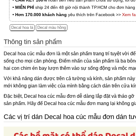
•
CAM KẾT 100%
hoàn tiền nếu sản phẩm chưa sử dụng, lỗi do
•
MIỄN PHÍ
ship 24 đến 48 giờ nội thành TP.HCM cho đơn hàng 
•
Hơn 170.000 khách hàng
yêu thích trên Facebook >>
Xem f
Decal hoa lá
Decal màu hồng
Thông tin sản phẩm
Decal hoa cúc mẫu đơn là một sản phẩm trang trí tuyệt vời đ
sống cho mọi căn phòng. Điểm nhấn của sản phẩm là ba bông h
hai con chim én bay lượn thêm vào sự sống động và mộc mạc 
Với khả năng dán được trên cả tường và kính, sản phẩm này m
mới không gian làm việc của mình bằng cách dán trên cửa kí
Đặc biệt, Decal hoa cúc mẫu đơn dễ dàng lắp đặt và tháo gỡ 
sản phẩm. Hãy để Decal hoa cúc mẫu đơn mang lại không gian
Các vị trí dán Decal hoa cúc mẫu đơn dán t