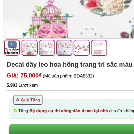
Decal dây leo hoa hồng trang trí sắc màu
Giá: 75,000₫
(Mã sản phẩm: BDA8332)
5,903
Lượt xem
☘ Quà Tặng
❂
Tặng
Bộ dụng cụ thi công dán decal tại nhà
cho đơn hàng