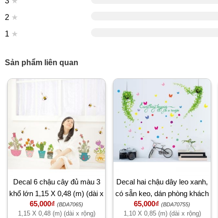
3
★
2
★
1
★
Sản phẩm liên quan
Decal 6 chậu cây đủ màu 3
Decal hai chậu dây leo xanh,
khổ lớn 1,15 X 0,48 (m) (dài x
có sẵn keo, dán phòng khách
65,000₫
65,000₫
rộng)
quán đẹp
(BDA7065)
(BDA70755)
1,15 X 0,48 (m) (dài x rộng)
1,10 X 0,85 (m) (dài x rộng)