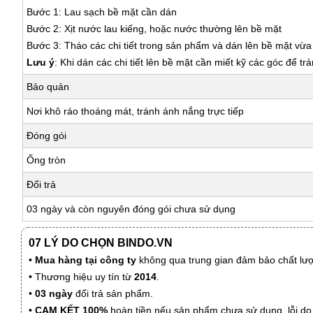
Bước 1: Lau sạch bề mặt cần dán
Bước 2: Xịt nước lau kiếng, hoặc nước thường lên bề mặt
Bước 3: Tháo các chi tiết trong sản phẩm và dán lên bề mặt vừ
Lưu ý
: Khi dán các chi tiết lên bề mặt cần miết kỹ các góc để tr
Bảo quản
Nơi khô ráo thoáng mát, tránh ánh nắng trực tiếp
Đóng gói
Ống tròn
Đổi trả
03 ngày và còn nguyên đóng gói chưa sử dụng
07 LÝ DO CHỌN BINDO.VN
•
Mua hàng tại công ty
không qua trung gian đảm bảo chất lượn
• Thương hiệu uy tín từ
2014
.
•
03 ngày
đổi trả sản phẩm.
•
CAM KẾT 100%
hoàn tiền nếu sản phẩm chưa sử dụng, lỗi do