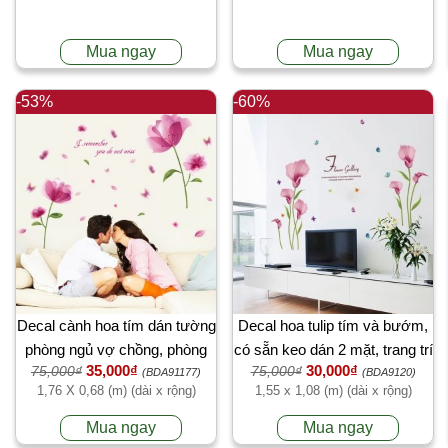
Mua ngay
Mua ngay
-53%
-60%
Decal cành hoa tím dán tường
Decal hoa tulip tím và bướm,
phòng ngủ vợ chồng, phòng
có sẵn keo dán 2 mặt, trang trí
35,000₫
30,000₫
75,000₫
75,000₫
khách vách kính đẹp
phòng khách tại TPHCM
(BDA91177)
(BDA9120)
1,76 X 0,68 (m) (dài x rộng)
1,55 x 1,08 (m) (dài x rộng)
Mua ngay
Mua ngay