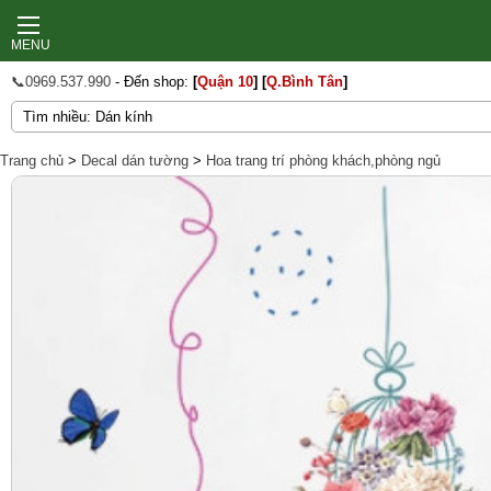
MENU
📞0969.537.990
- Đến shop:
[
Quận 10
]
[
Q.Bình Tân
]
Trang chủ
>
Decal dán tường
>
Hoa trang trí phòng khách,phòng ngủ