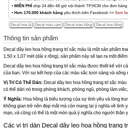
•
MIỄN PHÍ
ship 24 đến 48 giờ nội thành TP.HCM cho đơn hàng 
•
Hơn 170.000 khách hàng
yêu thích trên Facebook >>
Xem f
Decal hoa lá
Decal màu cam
Decal màu hồng
Decal hoa hồng
Thông tin sản phẩm
Decal dây leo hoa hồng trang trí sắc màu là một sản phẩm tr
1,50 x 1,07 mét (dài x rộng), sản phẩm này sẽ tạo ra một điể
Decal dây leo hoa hồng trang trí sắc màu được thiết kế với cá
của bạn. Với sự kết hợp của các màu sắc tươi sáng và sống 
Vị Trí Có Thể Dán:
Decal dây leo hoa hồng trang trí sắc màu
có thể dán nó trong phòng khách, phòng ngủ, phòng làm việc,
Ý Nghĩa:
Hoa hồng là biểu tượng của sự tình yêu và lòng trun
không gian trở nên đẹp mắt mà còn mang lại ý nghĩa về tình 
mạn, và cũng có thể là một món quà ý nghĩa cho người thân 
Các vị trí dán Decal dây leo hoa hồng trang 