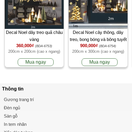
Decal Noel dây treo quả châu
Decal Noel cây thông, dây
vàng
treo, bong bóng và bông tuyết
360,000₫
900,000₫
vàng
(BDA-6753)
(BDA-6754)
200cm x 200cm (cao x ngang)
200cm x 300cm (cao x ngang)
Mua ngay
Mua ngay
Thông tin
Gương trang trí
Đèn ngủ
Sàn gỗ
In tem nhãn