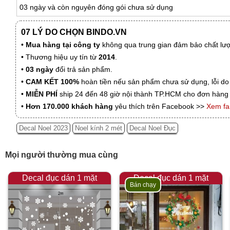
03 ngày và còn nguyên đóng gói chưa sử dụng
07 LÝ DO CHỌN BINDO.VN
•
Mua hàng tại công ty
không qua trung gian đảm bảo chất lượn
• Thương hiệu uy tín từ
2014
.
•
03 ngày
đổi trả sản phẩm.
•
CAM KẾT 100%
hoàn tiền nếu sản phẩm chưa sử dụng, lỗi do
•
MIỄN PHÍ
ship 24 đến 48 giờ nội thành TP.HCM cho đơn hàng 
•
Hơn 170.000 khách hàng
yêu thích trên Facebook >>
Xem f
Decal Noel 2023
Noel kính 2 mét
Decal Noel Đục
Mọi người thường mua cùng
Decal đục dán 1 mặt
Decal đục dán 1 mặt
Bán chạy