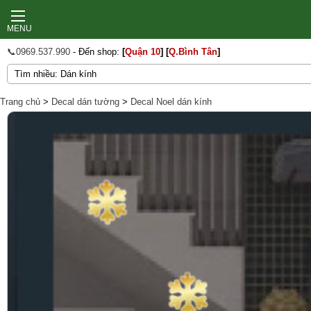
MENU
📞0969.537.990
- Đến shop:
[
Quận 10
]
[
Q.Bình Tân
]
Trang chủ
>
Decal dán tường
>
Decal Noel dán kính