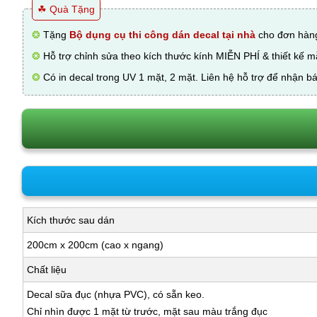
☘ Quà Tặng
❂
Tặng
Bộ dụng cụ thi công dán decal tại nhà
cho đơn hàng
❂
Hỗ trợ chỉnh sửa theo kích thước kính MIỄN PHÍ & thiết kế 
❂
Có in decal trong UV 1 mặt, 2 mặt. Liên hệ hỗ trợ để nhận bá
Kích thước sau dán
200cm x 200cm (cao x ngang)
Chất liệu
Decal sữa đục (nhựa PVC), có sẵn keo.
Chỉ nhìn được 1 mặt từ trước, mặt sau màu trắng đục