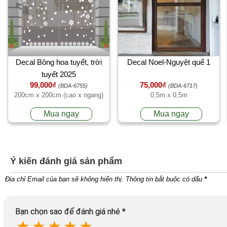
Decal Bông hoa tuyết, trời
Decal Noel-Nguyệt quế 1
tuyết 2025
99,000₫
75,000₫
(BDA-6755)
(BDA-6717)
200cm x 200cm (cao x ngang)
0,5m x 0,5m
Mua ngay
Mua ngay
Ý kiến đánh giá sản phẩm
Địa chỉ Email của bạn sẽ không hiển thị. Thông tin bắt buộc có dấu
*
Bạn chọn sao để đánh giá nhé
*
★
★
★
★
★