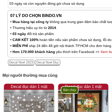
03 ngày và còn nguyên đóng gói chưa sử dụng
07 LÝ DO CHỌN BINDO.VN
•
Mua hàng tại công ty
không qua trung gian đảm bảo chất lượn
• Thương hiệu uy tín từ
2014
.
•
03 ngày
đổi trả sản phẩm.
•
CAM KẾT 100%
hoàn tiền nếu sản phẩm chưa sử dụng, lỗi do
•
MIỄN PHÍ
ship 24 đến 48 giờ nội thành TP.HCM cho đơn hàng 
•
Hơn 170.000 khách hàng
yêu thích trên Facebook >>
Xem f
Decal Noel 2023
Decal Noel Đục
Mọi người thường mua cùng
Decal đục dán 1 mặt
Decal đục dán 1 mặt
Bán chạy