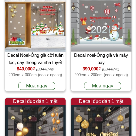
Decal Noel-Ông già cỡi tuần
Decal noel-Ông già và máy
lộc, cây thông và nhà tuyết
bay
840,000₫
390,000₫
(BDA-6749)
(BDA-6748)
200cm x 300cm (cao x ngang)
200cm x 200cm (cao x ngang)
Mua ngay
Mua ngay
Decal đục dán 1 mặt
Decal đục dán 1 mặt