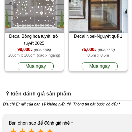
Decal Bông hoa tuyết, trời
Decal Noel-Nguyệt quế 1
tuyết 2025
99,000₫
75,000₫
(BDA-6755)
(BDA-6717)
200cm x 200cm (cao x ngang)
0,5m x 0,5m
Mua ngay
Mua ngay
Ý kiến đánh giá sản phẩm
Địa chỉ Email của bạn sẽ không hiển thị. Thông tin bắt buộc có dấu
*
Bạn chọn sao để đánh giá nhé
*
★
★
★
★
★