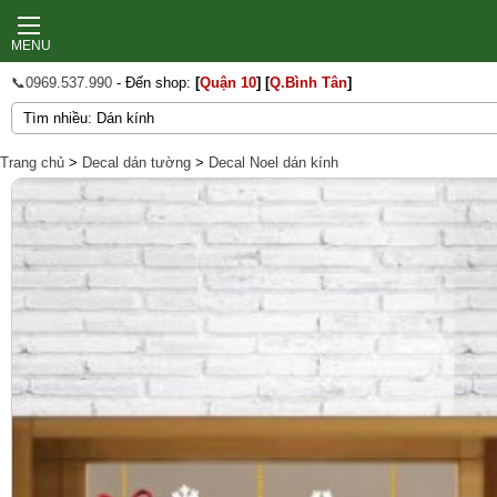
MENU
📞0969.537.990
- Đến shop:
[
Quận 10
]
[
Q.Bình Tân
]
Trang chủ
>
Decal dán tường
>
Decal Noel dán kính