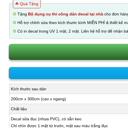
☘ Quà Tặng
❂
Tặng
Bộ dụng cụ thi công dán decal tại nhà
cho đơn hàng
❂
Hỗ trợ chỉnh sửa theo kích thước kính MIỄN PHÍ & thiết kế 
❂
Có in decal trong UV 1 mặt, 2 mặt. Liên hệ hỗ trợ để nhận bá
Kích thước sau dán
200cm x 300cm (cao x ngang)
Chất liệu
Decal sữa đục (nhựa PVC), có sẵn keo.
Chỉ nhìn được 1 mặt từ trước, mặt sau màu trắng đục