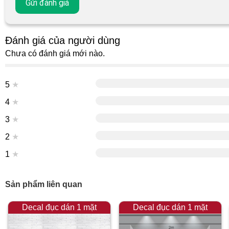
Đánh giá của người dùng
Chưa có đánh giá mới nào.
5
★
4
★
3
★
2
★
1
★
Sản phẩm liên quan
Decal đục dán 1 mặt
Decal đục dán 1 mặt