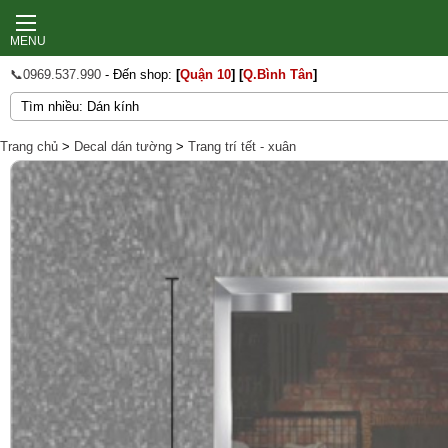
MENU
📞0969.537.990
- Đến shop:
[
Quận 10
]
[
Q.Bình Tân
]
Trang chủ
>
Decal dán tường
>
Trang trí tết - xuân