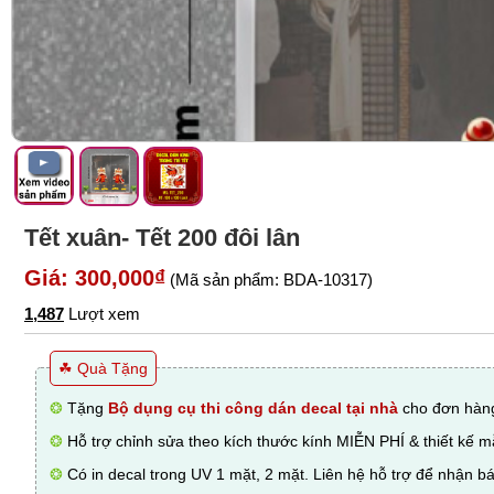
Tết xuân- Tết 200 đôi lân
Giá: 300,000₫
(Mã sản phẩm: BDA-10317)
1,487
Lượt xem
☘ Quà Tặng
❂
Tặng
Bộ dụng cụ thi công dán decal tại nhà
cho đơn hàng
❂
Hỗ trợ chỉnh sửa theo kích thước kính MIỄN PHÍ & thiết kế 
❂
Có in decal trong UV 1 mặt, 2 mặt. Liên hệ hỗ trợ để nhận bá