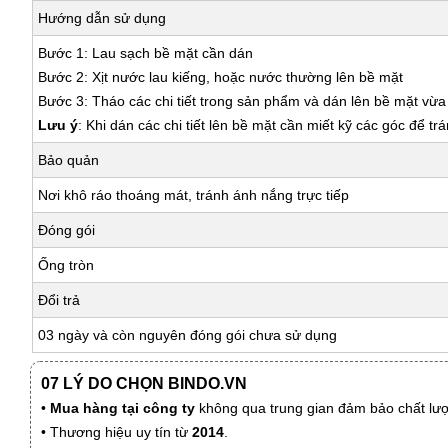
Hướng dẫn sử dụng
Bước 1: Lau sạch bề mặt cần dán
Bước 2: Xịt nước lau kiếng, hoặc nước thường lên bề mặt
Bước 3: Tháo các chi tiết trong sản phẩm và dán lên bề mặt vừ
Lưu ý
: Khi dán các chi tiết lên bề mặt cần miết kỹ các góc để tr
Bảo quản
Nơi khô ráo thoáng mát, tránh ánh nắng trực tiếp
Đóng gói
Ống tròn
Đổi trả
03 ngày và còn nguyên đóng gói chưa sử dụng
07 LÝ DO CHỌN BINDO.VN
•
Mua hàng tại công ty
không qua trung gian đảm bảo chất lượn
• Thương hiệu uy tín từ
2014
.