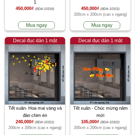
1
450,000₫
450,000₫
(BDA-10316)
(BDA-10315)
200cm x 200cm (cao x ngang)
Mua ngay
Mua ngay
Decal đục dán 1 mặt
Decal đục dán 1 mặt
Tết xuân- Hoa mai vàng và
Tết xuân - Chúc mừng năm
đàn chim én
mới
240,000₫
105,000₫
(BDA-10321)
(BDA-10322)
200cm x 200cm (cao x ngang)
200cm x 200cm (cao x ngang)