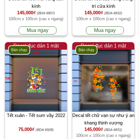
kính
trí cửa kính
145,000₫
145,000₫
(BDA-6807)
(BDA-6832)
100cm x 100cm (cao x ngang)
100cm x 100cm (cao x ngang)
Mua ngay
Mua ngay
Decal đục dán 1 mặt
Decal đục dán 1 mặt
Bán chạy
Bán chạy
Tết xuân - Tết sum vầy 2022
Decal tết chữ vạn sự như ý an
khang thịnh vượng
75,000₫
145,000₫
(BDA-6928)
(BDA-6831)
100cm x 100cm (cao x ngang)