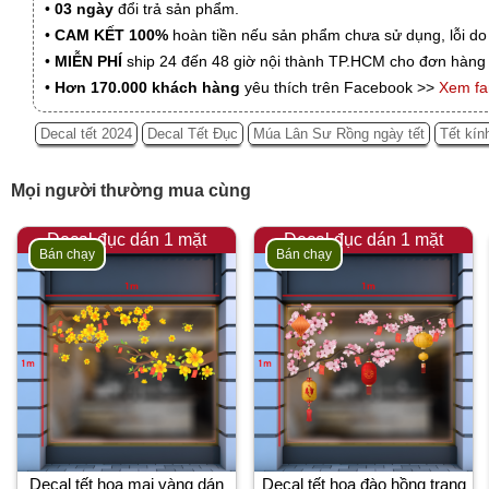
•
03 ngày
đổi trả sản phẩm.
•
CAM KẾT 100%
hoàn tiền nếu sản phẩm chưa sử dụng, lỗi do
•
MIỄN PHÍ
ship 24 đến 48 giờ nội thành TP.HCM cho đơn hàng 
•
Hơn 170.000 khách hàng
yêu thích trên Facebook >>
Xem f
Decal tết 2024
Decal Tết Đục
Múa Lân Sư Rồng ngày tết
Tết kín
Mọi người thường mua cùng
Decal đục dán 1 mặt
Decal đục dán 1 mặt
Bán chạy
Bán chạy
Decal tết hoa mai vàng dán
Decal tết hoa đào hồng trang