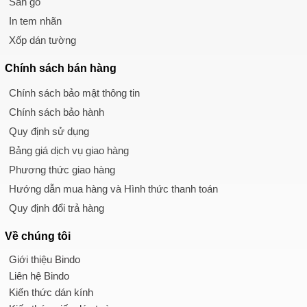
Sàn gỗ
In tem nhãn
Xốp dán tường
Chính sách
bán hàng
Chính sách bảo mật thông tin
Chính sách bảo hành
Quy định sử dụng
Bảng giá dịch vụ giao hàng
Phương thức giao hàng
Hướng dẫn mua hàng và Hình thức thanh toán
Quy định đổi trả hàng
Về chúng tôi
Giới thiệu Bindo
Liên hệ Bindo
Kiến thức dán kính