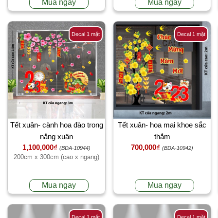
Mua ngay
Mua ngay
Decal 1 mặt
Decal 1 mặt
Tết xuân- cành hoa đào trong
Tết xuân- hoa mai khoe sắc
nắng xuân
thắm
1,100,000₫
700,000₫
(BDA-10944)
(BDA-10942)
200cm x 300cm (cao x ngang)
Mua ngay
Mua ngay
Decal 1 mặt
Decal 1 mặt