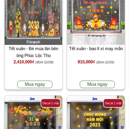
Tết xuân - Bé múa lân bên
Tết xuân - bao lì xì may mắn
ông Phúc Lộc Thọ
2,410,000₫
815,000₫
(BDA-11038)
(BDA-11035)
Mua ngay
Mua ngay
Decal 1 mặt
Decal 1 mặt