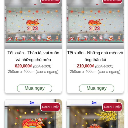
Tết xuân - Thần tài vui xuân
Tết xuân - Những chú mèo và
và những chú mèo
ông thần tài
620,000₫
210,000₫
(BDA-10931)
(BDA-10930)
250cm x 400cm (cao x ngang)
250cm x 400cm (cao x ngang)
Mua ngay
Mua ngay
Decal 1 mặt
Decal 1 mặt