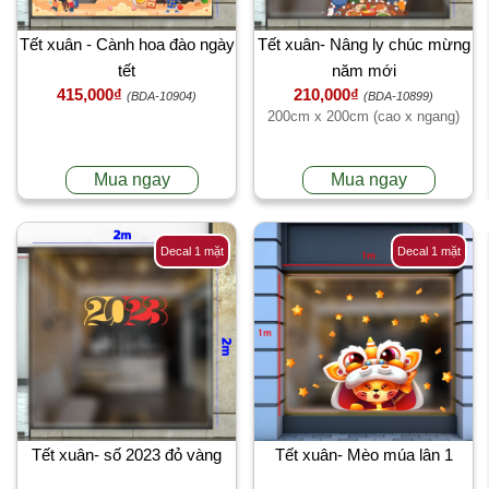
Tết xuân - Cành hoa đào ngày
Tết xuân- Nâng ly chúc mừng
tết
năm mới
415,000₫
210,000₫
(BDA-10904)
(BDA-10899)
200cm x 200cm (cao x ngang)
Mua ngay
Mua ngay
Decal 1 mặt
Decal 1 mặt
Tết xuân- số 2023 đỏ vàng
Tết xuân- Mèo múa lân 1