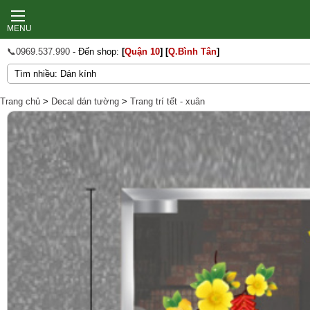
MENU
📞0969.537.990
- Đến shop:
[
Quận 10
]
[
Q.Bình Tân
]
Trang chủ
>
Decal dán tường
>
Trang trí tết - xuân