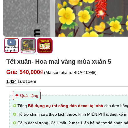
Tết xuân- Hoa mai vàng mùa xuân 5
Giá: 540,000₫
(Mã sản phẩm: BDA-10998)
1,434
Lượt xem
☘ Quà Tặng
❂
Tặng
Bộ dụng cụ thi công dán decal tại nhà
cho đơn hàng
❂
Hỗ trợ chỉnh sửa theo kích thước kính MIỄN PHÍ & thiết kế 
❂
Có in decal trong UV 1 mặt, 2 mặt. Liên hệ hỗ trợ để nhận bá