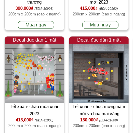
thương
mới 2023
390,000₫
415,000₫
(BDA-10996)
(BDA-10992)
200cm x 200cm (cao x ngang)
200cm x 200cm (cao x ngang)
Mua ngay
Mua ngay
Decal đục dán 1 mặt
Decal đục dán 1 mặt
Tết xuân- chào mùa xuân
Tết xuân - chúc mừng năm
2023
mới và hoa mai vàng
415,000₫
150,000₫
(BDA-11000)
(BDA-11006)
200cm x 200cm (cao x ngang)
200cm x 200cm (cao x ngang)