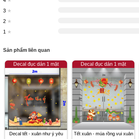
4
★
3
★
2
★
1
★
Sản phẩm liên quan
Decal đục dán 1 mặt
Decal đục dán 1 mặt
Decal tết - xuân như ý yêu
Tết xuân - múa rồng vui xuân