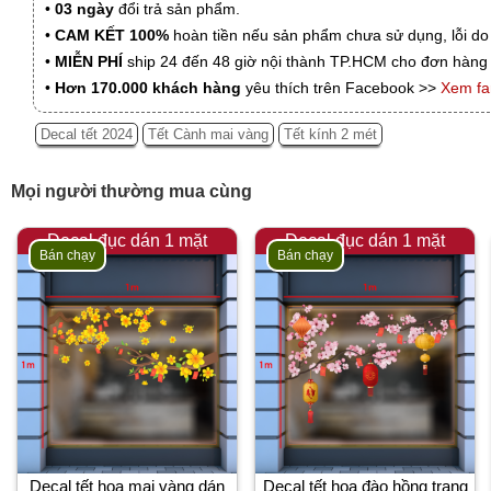
•
03 ngày
đổi trả sản phẩm.
•
CAM KẾT 100%
hoàn tiền nếu sản phẩm chưa sử dụng, lỗi do
•
MIỄN PHÍ
ship 24 đến 48 giờ nội thành TP.HCM cho đơn hàng 
•
Hơn 170.000 khách hàng
yêu thích trên Facebook >>
Xem f
Decal tết 2024
Tết Cành mai vàng
Tết kính 2 mét
Mọi người thường mua cùng
Decal đục dán 1 mặt
Decal đục dán 1 mặt
Bán chạy
Bán chạy
Decal tết hoa mai vàng dán
Decal tết hoa đào hồng trang