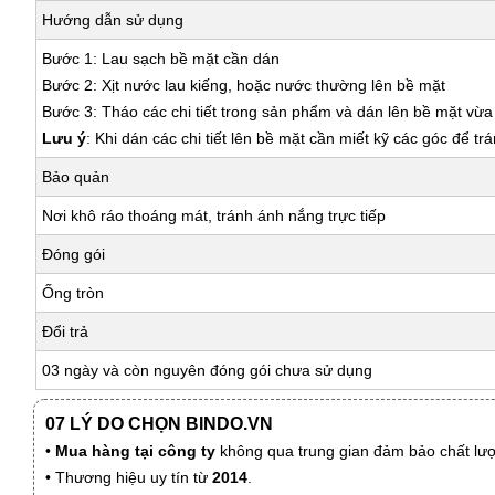
Hướng dẫn sử dụng
Bước 1: Lau sạch bề mặt cần dán
Bước 2: Xịt nước lau kiếng, hoặc nước thường lên bề mặt
Bước 3: Tháo các chi tiết trong sản phẩm và dán lên bề mặt vừ
Lưu ý
: Khi dán các chi tiết lên bề mặt cần miết kỹ các góc để tr
Bảo quản
Nơi khô ráo thoáng mát, tránh ánh nắng trực tiếp
Đóng gói
Ống tròn
Đổi trả
03 ngày và còn nguyên đóng gói chưa sử dụng
07 LÝ DO CHỌN BINDO.VN
•
Mua hàng tại công ty
không qua trung gian đảm bảo chất lượn
• Thương hiệu uy tín từ
2014
.