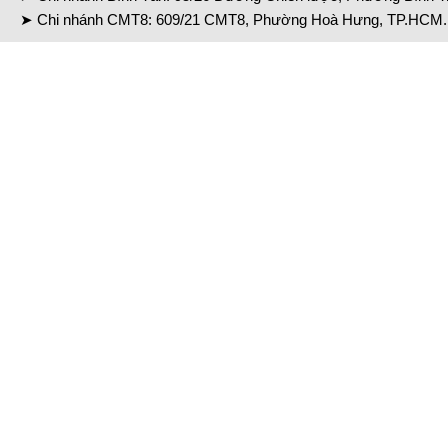
➤ Chi nhánh CMT8: 609/21 CMT8, Phường Hoà Hưng, TP.HCM. 