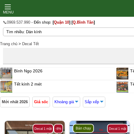
MENU
📞0969.537.990
- Đến shop:
[
Quận 10
]
[
Q.Bình Tân
]
Trang chủ
>
Decal Tết
Bính Ngọ 2026
Tế
Tết kính 2 mét
T
Mới nhất 2026
Giá sốc
Khoảng giá
Sắp xếp
Bán chạy
Decal 1 mặt
-8%
Decal 1 mặt