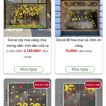
Decal cây mai vàng chúc
Decal tết hoa mai và chim én
mừng năm mới dán cửa ra
vàng
2,150,000₫
75,000₫
2,350,000₫
vào toà nhà văn phòng chung
(BDA-
(BDA-6925)
cư
14549)
Mua ngay
Mua ngay
Decal 1 mặt
Decal 1 mặt