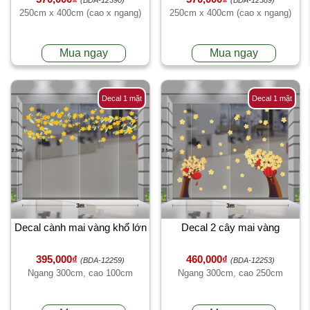
250cm x 400cm (cao x ngang)
250cm x 400cm (cao x ngang)
Mua ngay
Mua ngay
Decal 1 mặt
Decal 1 mặt
Decal cành mai vàng khổ lớn
Decal 2 cây mai vàng
395,000₫
460,000₫
(BDA-12259)
(BDA-12253)
Ngang 300cm, cao 100cm
Ngang 300cm, cao 250cm