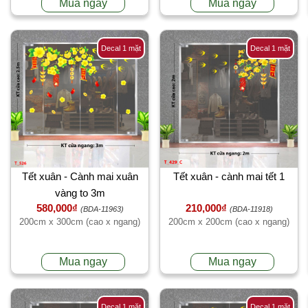
Mua ngay
Mua ngay
Decal 1 mặt
Decal 1 mặt
Tết xuân - Cành mai xuân
Tết xuân - cành mai tết 1
vàng to 3m
580,000₫
210,000₫
(BDA-11963)
(BDA-11918)
200cm x 300cm (cao x ngang)
200cm x 200cm (cao x ngang)
Mua ngay
Mua ngay
Decal 1 mặt
Decal 1 mặt