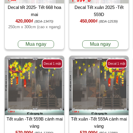
Decal tết 2025- Tết 668 hoa
Decal Tết xuân 2025 -Tết
mai
559D
420,000₫
450,000₫
(BDA-13470)
(BDA-12539)
250cm x 300cm (cao x ngang)
Mua ngay
Mua ngay
Decal 1 mặt
Decal 1 mặt
Tết xuân -Tết 559B cành mai
Tết xuân -Tết 559A cành mai
vàng
vàng
570,000₫
570,000₫
(BDA-12390)
(BDA-12389)