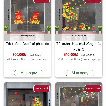
Tết xuân - Bao lì xì phúc lộc
Tết xuân- Hoa mai vàng mùa
xuân 5
300,000₫
540,000₫
(BDA-11007)
(BDA-10998)
200cm x 300cm (cao x ngang)
200cm x 200cm (cao x ngang)
Mua ngay
Mua ngay
Decal 1 mặt
Decal 1 mặt