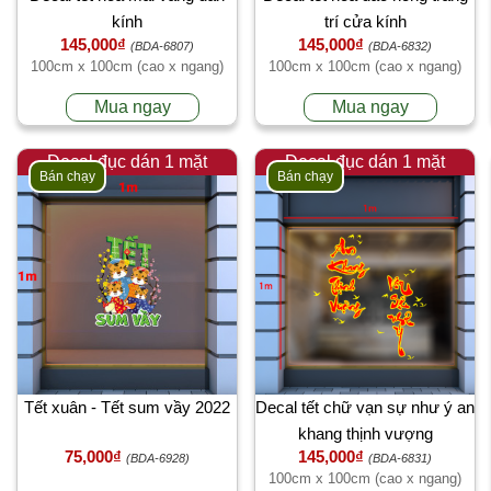
kính
trí cửa kính
145,000₫
145,000₫
(BDA-6807)
(BDA-6832)
100cm x 100cm (cao x ngang)
100cm x 100cm (cao x ngang)
Mua ngay
Mua ngay
Decal đục dán 1 mặt
Decal đục dán 1 mặt
Bán chạy
Bán chạy
Tết xuân - Tết sum vầy 2022
Decal tết chữ vạn sự như ý an
khang thịnh vượng
75,000₫
145,000₫
(BDA-6928)
(BDA-6831)
100cm x 100cm (cao x ngang)