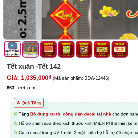
Tết xuân -Tết 142
Giá: 1,035,000₫
(Mã sản phẩm: BDA-12446)
863
Lượt xem
☘ Quà Tặng
❂
Tặng
Bộ dụng cụ thi công dán decal tại nhà
cho đơn hàng
❂
Hỗ trợ chỉnh sửa theo kích thước kính MIỄN PHÍ & thiết kế 
❂
Có in decal trong UV 1 mặt, 2 mặt. Liên hệ hỗ trợ để nhận bá