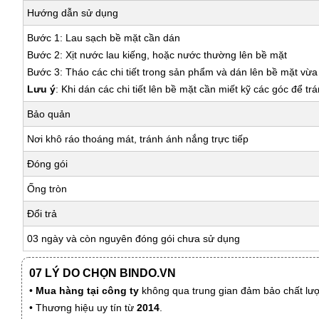
Hướng dẫn sử dụng
Bước 1: Lau sạch bề mặt cần dán
Bước 2: Xịt nước lau kiếng, hoặc nước thường lên bề mặt
Bước 3: Tháo các chi tiết trong sản phẩm và dán lên bề mặt vừ
Lưu ý
: Khi dán các chi tiết lên bề mặt cần miết kỹ các góc để tr
Bảo quản
Nơi khô ráo thoáng mát, tránh ánh nắng trực tiếp
Đóng gói
Ống tròn
Đổi trả
03 ngày và còn nguyên đóng gói chưa sử dụng
07 LÝ DO CHỌN BINDO.VN
•
Mua hàng tại công ty
không qua trung gian đảm bảo chất lượn
• Thương hiệu uy tín từ
2014
.