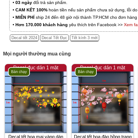
•
03 ngày
đổi trả sản phẩm.
•
CAM KẾT 100%
hoàn tiền nếu sản phẩm chưa sử dụng, lỗi do
•
MIỄN PHÍ
ship 24 đến 48 giờ nội thành TP.HCM cho đơn hàng 
•
Hơn 170.000 khách hàng
yêu thích trên Facebook >>
Xem f
Decal tết 2024
Decal Tết Đục
Tết kính 3 mét
Mọi người thường mua cùng
Decal đục dán 1 mặt
Decal đục dán 1 mặt
Bán chạy
Bán chạy
Decal tết hoa mai vàng dán
Decal tết hoa đào hồng trang