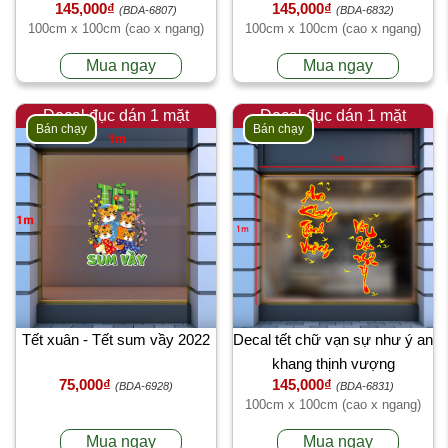
145,000₫
145,000₫
(BDA-6807)
(BDA-6832)
100cm x 100cm (cao x ngang)
100cm x 100cm (cao x ngang)
Mua ngay
Mua ngay
Decal đục dán 1 mặt
Decal đục dán 1 mặt
Bán chạy
Bán chạy
Tết xuân - Tết sum vầy 2022
Decal tết chữ vạn sự như ý an
khang thịnh vượng
75,000₫
145,000₫
(BDA-6928)
(BDA-6831)
100cm x 100cm (cao x ngang)
Mua ngay
Mua ngay