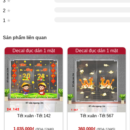
3
★
2
★
1
★
Sản phẩm liên quan
Decal đục dán 1 mặt
Decal đục dán 1 mặt
Tết xuân -Tết 142
Tết xuân -Tết 567
1,035,000₫
360,000₫
(BDA-12446)
(BDA-12445)