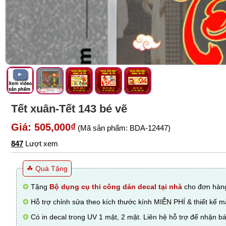
Tết xuân-Tết 143 bé vẽ
Giá: 505,000₫
(Mã sản phẩm: BDA-12447)
847
Lượt xem
☘ Quà Tặng
❂
Tặng
Bộ dụng cụ thi công dán decal tại nhà
cho đơn hàng
❂
Hỗ trợ chỉnh sửa theo kích thước kính MIỄN PHÍ & thiết kế 
❂
Có in decal trong UV 1 mặt, 2 mặt. Liên hệ hỗ trợ để nhận bá