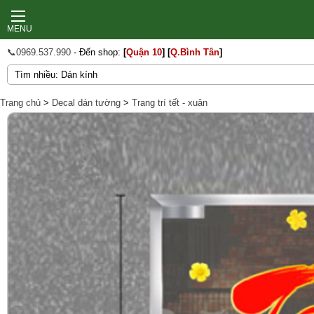
MENU
📞0969.537.990
- Đến shop:
[
Quận 10
]
[
Q.Bình Tân
]
Trang chủ
>
Decal dán tường
>
Trang trí tết - xuân