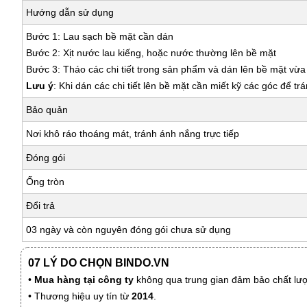
Hướng dẫn sử dụng
Bước 1: Lau sạch bề mặt cần dán
Bước 2: Xịt nước lau kiếng, hoặc nước thường lên bề mặt
Bước 3: Tháo các chi tiết trong sản phẩm và dán lên bề mặt vừ
Lưu ý
: Khi dán các chi tiết lên bề mặt cần miết kỹ các góc để tr
Bảo quản
Nơi khô ráo thoáng mát, tránh ánh nắng trực tiếp
Đóng gói
Ống tròn
Đổi trả
03 ngày và còn nguyên đóng gói chưa sử dụng
07 LÝ DO CHỌN BINDO.VN
•
Mua hàng tại công ty
không qua trung gian đảm bảo chất lượn
• Thương hiệu uy tín từ
2014
.