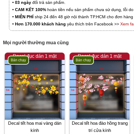
•
03 ngày
đổi trả sản phẩm.
•
CAM KẾT 100%
hoàn tiền nếu sản phẩm chưa sử dụng, lỗi do
•
MIỄN PHÍ
ship 24 đến 48 giờ nội thành TP.HCM cho đơn hàng 
•
Hơn 170.000 khách hàng
yêu thích trên Facebook >>
Xem f
Mọi người thường mua cùng
Decal đục dán 1 mặt
Decal đục dán 1 mặt
Bán chạy
Bán chạy
Decal tết hoa mai vàng dán
Decal tết hoa đào hồng trang
kính
trí cửa kính