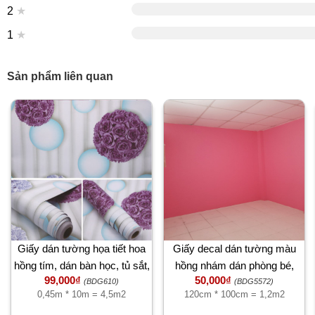
2
★
1
★
Sản phẩm liên quan
Giấy dán tường họa tiết hoa
Giấy decal dán tường màu
hồng tím, dán bàn học, tủ sắt,
hồng nhám dán phòng bé,
99,000₫
50,000₫
kệ đều đẹp, khổ rộng 45cm
phòng ngủ
(BDG610)
(BDG5572)
0,45m * 10m = 4,5m2
120cm * 100cm = 1,2m2
giá rẻ tại TPHCM