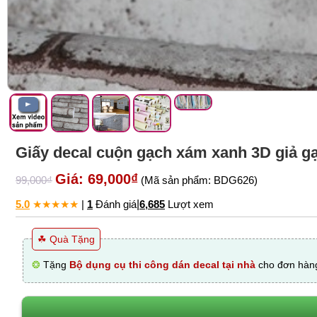
Giấy decal cuộn gạch xám xanh 3D giả g
Giá: 69,000₫
99,000₫
(Mã sản phẩm: BDG626)
5.0
★
★
★
★
★
|
1
Đánh giá
|
6,685
Lượt xem
☘ Quà Tặng
❂
Tặng
Bộ dụng cụ thi công dán decal tại nhà
cho đơn hàng