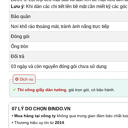
Lưu ý
: Khi dán các chi tiết lên bề mặt cần miết kỹ các gó
Bảo quản
Nơi khô ráo thoáng mát, tránh ánh nắng trực tiếp
Đóng gói
Ống tròn
Đổi trả
03 ngày và còn nguyên đóng gói chưa sử dụng
✪ Dịch vụ
✔
Thi công giấy dán tường
, giá trọn gói, có bảo hành.
07 LÝ DO CHỌN BINDO.VN
•
Mua hàng tại công ty
không qua trung gian đảm bảo chất lượn
• Thương hiệu uy tín từ
2014
.