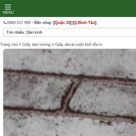
MENU
📞0969.537.990
- Đến shop:
[
Quận 10
]
[
Q.Bình Tân
]
Trang chủ
>
Giấy dán tường
>
Giấy decal cuộn khổ 45cm