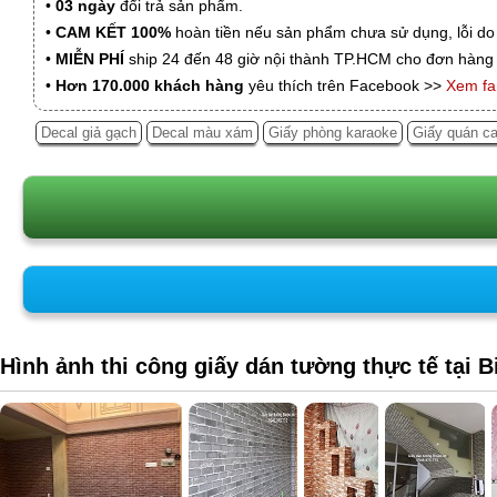
•
03 ngày
đổi trả sản phẩm.
•
CAM KẾT 100%
hoàn tiền nếu sản phẩm chưa sử dụng, lỗi do
•
MIỄN PHÍ
ship 24 đến 48 giờ nội thành TP.HCM cho đơn hàng 
•
Hơn 170.000 khách hàng
yêu thích trên Facebook >>
Xem f
Decal giả gạch
Decal màu xám
Giấy phòng karaoke
Giấy quán ca
Hình ảnh thi công giấy dán tường thực tế tại 