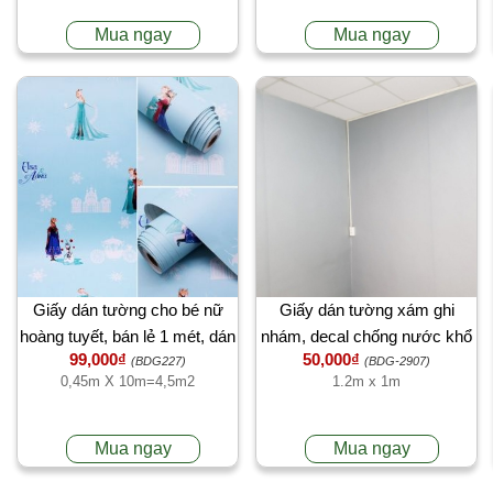
Mua ngay
Mua ngay
Giấy dán tường cho bé nữ
Giấy dán tường xám ghi
hoàng tuyết, bán lẻ 1 mét, dán
nhám, decal chống nước khổ
99,000₫
50,000₫
tường phòng ngủ bé gái,
1.2m x 1m, dán phòng khách,
(BDG227)
(BDG-2907)
0,45m X 10m=4,5m2
1.2m x 1m
trường học đẹp 4,5m2 tại
phòng ngủ, bán lẻ 1 mét
TPHCM
TPHCM
Mua ngay
Mua ngay