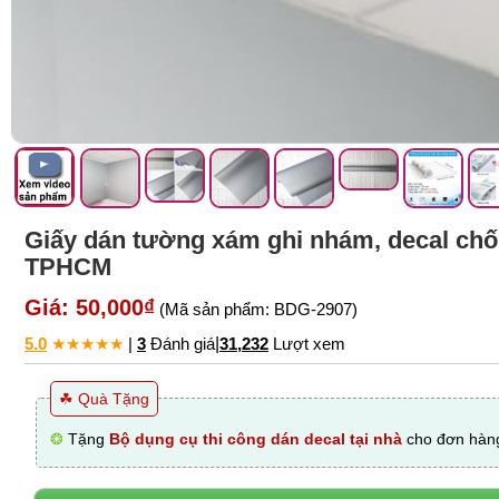
Giấy dán tường xám ghi nhám, decal chố
TPHCM
Giá: 50,000₫
(Mã sản phẩm: BDG-2907)
5.0
★
★
★
★
★
|
3
Đánh giá
|
31,232
Lượt xem
☘ Quà Tặng
❂
Tặng
Bộ dụng cụ thi công dán decal tại nhà
cho đơn hàng