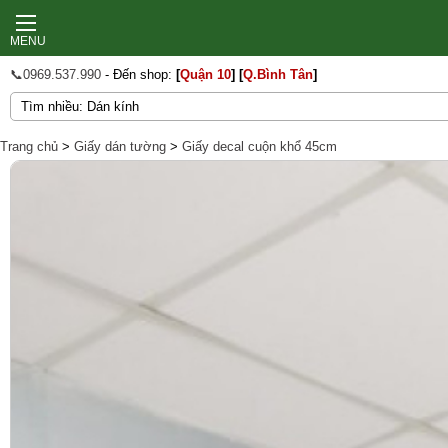
MENU
📞0969.537.990
- Đến shop:
[
Quận 10
]
[
Q.Bình Tân
]
Trang chủ
>
Giấy dán tường
>
Giấy decal cuộn khổ 45cm