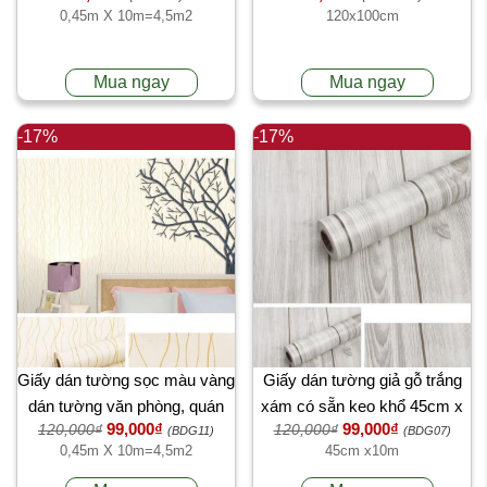
0,45m X 10m=4,5m2
120x100cm
trường học đẹp 4,5m2 tại
TPHCM
Mua ngay
Mua ngay
-17%
-17%
Giấy dán tường sọc màu vàng
Giấy dán tường giả gỗ trắng
dán tường văn phòng, quán
xám có sẵn keo khổ 45cm x
99,000₫
99,000₫
120,000₫
120,000₫
đẹp
10 mét dài
(BDG11)
(BDG07)
0,45m X 10m=4,5m2
45cm x10m