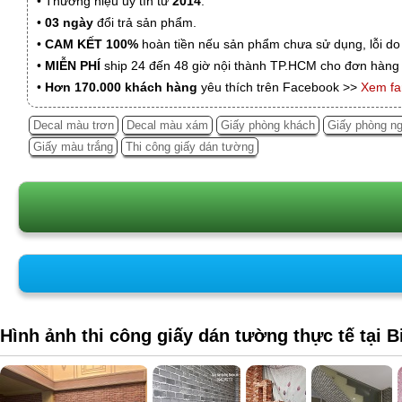
• Thương hiệu uy tín từ
2014
.
•
03 ngày
đổi trả sản phẩm.
•
CAM KẾT 100%
hoàn tiền nếu sản phẩm chưa sử dụng, lỗi do
•
MIỄN PHÍ
ship 24 đến 48 giờ nội thành TP.HCM cho đơn hàng 
•
Hơn 170.000 khách hàng
yêu thích trên Facebook >>
Xem f
Decal màu trơn
Decal màu xám
Giấy phòng khách
Giấy phòng n
Giấy màu trắng
Thi công giấy dán tường
Hình ảnh thi công giấy dán tường thực tế tại 