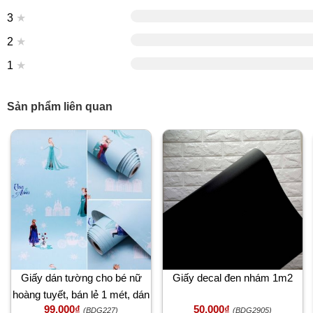
3
★
2
★
1
★
Sản phẩm liên quan
Giấy dán tường cho bé nữ
Giấy decal đen nhám 1m2
hoàng tuyết, bán lẻ 1 mét, dán
99,000₫
50,000₫
tường phòng ngủ bé gái,
(BDG227)
(BDG2905)