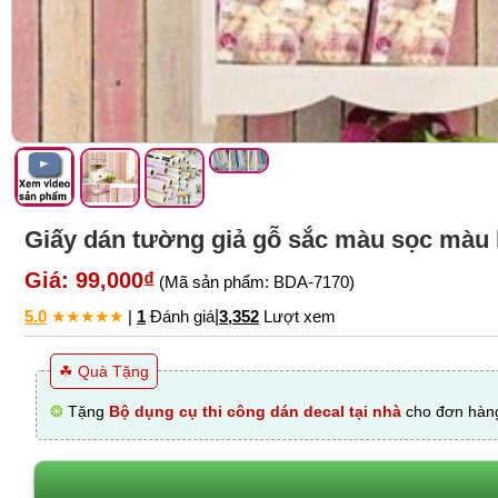
Giấy dán tường giả gỗ sắc màu sọc màu
Giá: 99,000₫
(Mã sản phẩm: BDA-7170)
5.0
★
★
★
★
★
|
1
Đánh giá
|
3,352
Lượt xem
☘ Quà Tặng
❂
Tặng
Bộ dụng cụ thi công dán decal tại nhà
cho đơn hàng