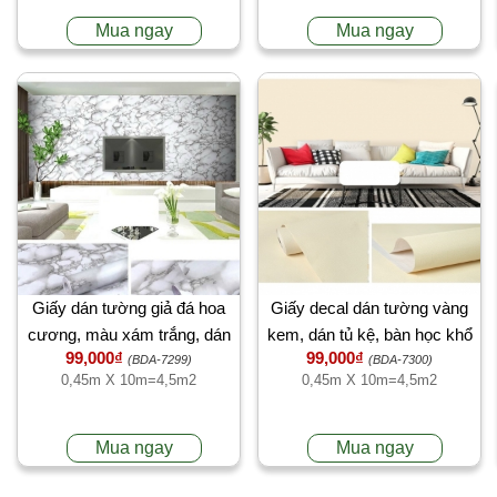
Mua ngay
Mua ngay
Giấy dán tường giả đá hoa
Giấy decal dán tường vàng
cương, màu xám trắng, dán
kem, dán tủ kệ, bàn học khổ
99,000₫
99,000₫
tường văn phòng công ty, cao
45cm x 10 mét
(BDA-7299)
(BDA-7300)
0,45m X 10m=4,5m2
0,45m X 10m=4,5m2
cấp tại TPHCM
Mua ngay
Mua ngay