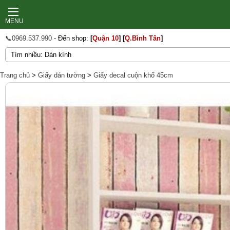
MENU
📞0969.537.990
- Đến shop:
[
Quận 10
]
[
Q.Bình Tân
]
Trang chủ
>
Giấy dán tường
>
Giấy decal cuộn khổ 45cm