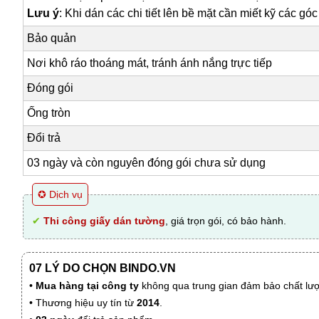
Lưu ý
: Khi dán các chi tiết lên bề mặt cần miết kỹ các gó
Bảo quản
Nơi khô ráo thoáng mát, tránh ánh nắng trực tiếp
Đóng gói
Ống tròn
Đổi trả
03 ngày và còn nguyên đóng gói chưa sử dụng
✪ Dịch vụ
✔
Thi công giấy dán tường
, giá trọn gói, có bảo hành.
07 LÝ DO CHỌN BINDO.VN
•
Mua hàng tại công ty
không qua trung gian đảm bảo chất lượn
• Thương hiệu uy tín từ
2014
.