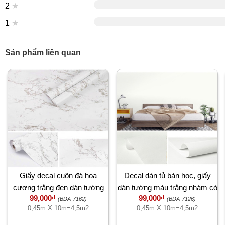
2
★
1
★
Sản phẩm liên quan
Giấy decal cuộn đá hoa
Decal dán tủ bàn học, giấy
cương trắng đen dán tường
dán tường màu trắng nhám có
99,000₫
99,000₫
bàn tủ kệ 45cm x 10m
họa tiết vân đẹp, chống nước,
(BDA-7162)
(BDA-7126)
0,45m X 10m=4,5m2
0,45m X 10m=4,5m2
rộng 45cm dài 10 mét