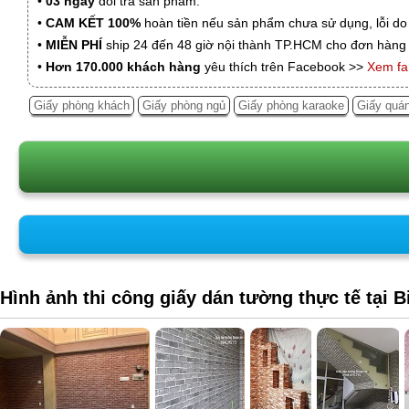
•
03 ngày
đổi trả sản phẩm.
•
CAM KẾT 100%
hoàn tiền nếu sản phẩm chưa sử dụng, lỗi do
•
MIỄN PHÍ
ship 24 đến 48 giờ nội thành TP.HCM cho đơn hàng 
•
Hơn 170.000 khách hàng
yêu thích trên Facebook >>
Xem f
Giấy phòng khách
Giấy phòng ngủ
Giấy phòng karaoke
Giấy quán
Hình ảnh thi công giấy dán tường thực tế tại 