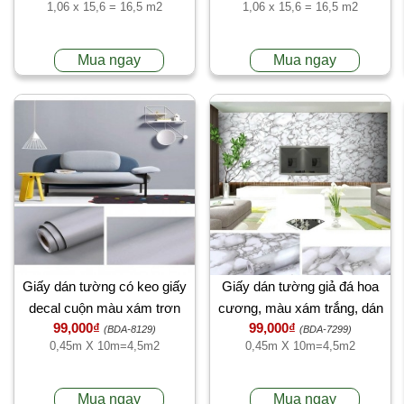
1,06 x 15,6 = 16,5 m2
1,06 x 15,6 = 16,5 m2
Mua ngay
Mua ngay
Giấy dán tường có keo giấy
Giấy dán tường giả đá hoa
decal cuộn màu xám trơn
cương, màu xám trắng, dán
99,000₫
99,000₫
tường văn phòng công ty, cao
(BDA-8129)
(BDA-7299)
0,45m X 10m=4,5m2
0,45m X 10m=4,5m2
cấp tại TPHCM
Mua ngay
Mua ngay