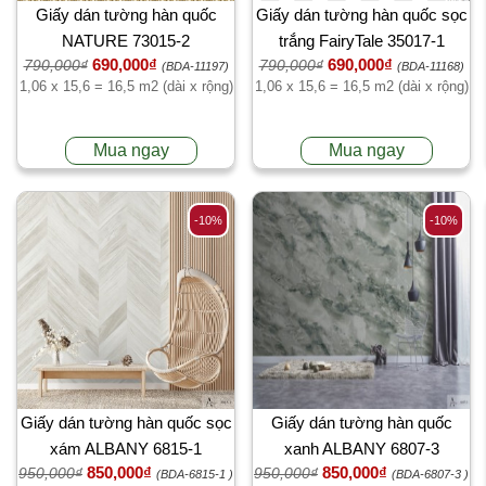
Giấy dán tường hàn quốc
Giấy dán tường hàn quốc sọc
NATURE 73015-2
trắng FairyTale 35017-1
690,000₫
690,000₫
790,000₫
790,000₫
(BDA-11197)
(BDA-11168)
1,06 x 15,6 = 16,5 m2 (dài x rộng)
1,06 x 15,6 = 16,5 m2 (dài x rộng)
Mua ngay
Mua ngay
-10%
-10%
Giấy dán tường hàn quốc sọc
Giấy dán tường hàn quốc
xám ALBANY 6815-1
xanh ALBANY 6807-3
850,000₫
850,000₫
950,000₫
950,000₫
(BDA-6815-1 )
(BDA-6807-3 )