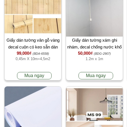
Giấy dán tường vân gỗ vàng
Giấy dán tường xám ghi
decal cuộn có keo sẵn dán
nhám, decal chống nước khổ
99,000₫
50,000₫
tường khổ 45cm x 10m
1.2m x 1m, dán phòng khách,
(BDA-6558)
(BDG-2907)
0,45m X 10m=4,5m2
1.2m x 1m
phòng ngủ, bán lẻ 1 mét
TPHCM
Mua ngay
Mua ngay