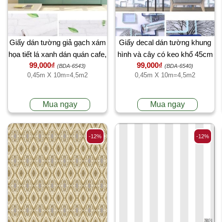
Giấy dán tường giả gạch xám
Giấy decal dán tường khung
họa tiết lá xanh dán quán cafe,
hình và cây có keo khổ 45cm
99,000₫
99,000₫
trà sữa độc đáo tại TPHCM
x 10 mét
(BDA-6543)
(BDA-6540)
0,45m X 10m=4,5m2
0,45m X 10m=4,5m2
Mua ngay
Mua ngay
-12%
-12%