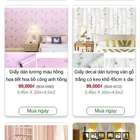
Giấy dán tường màu hồng
Giấy decal dán tường vân gỗ
họa tiết hoa bồ công anh hồng
trắng có keo khổ 45cm x dài
99,000₫
99,000₫
10 mét
(BDA-6580)
(BDA-6572)
0,45m X 10m=4,5m2
0,45m X 10m=4,5m2
Mua ngay
Mua ngay