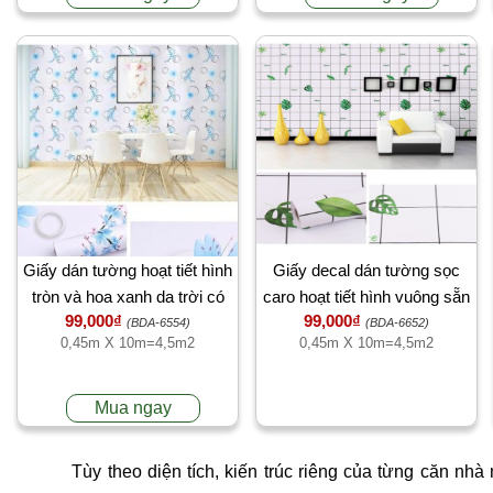
Giấy dán tường hoạt tiết hình
Giấy decal dán tường sọc
tròn và hoa xanh da trời có
caro hoạt tiết hình vuông sẵn
99,000₫
99,000₫
keo, sau dán 4,5m2, dán
keo
(BDA-6554)
(BDA-6652)
0,45m X 10m=4,5m2
0,45m X 10m=4,5m2
tường phòng bé trường mầm
non, có sẵn keo TPHCM
【Có thi công】
Mua ngay
Tùy theo diện tích, kiến trúc riêng của từng căn n