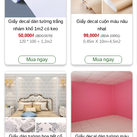
Giấy decal dán tường trắng
Giấy decal cuộn màu nâu
nhám khổ 1m2 có keo
nhạt
50,000₫
99,000₫
(BDG5570)
(BDA-10001)
120 * 100 = 1,2m2
0,45m X 10m=4,5m2
Mua ngay
Mua ngay
Giấy dán tường họa tiết cổ
Giấy decal dán tường màu