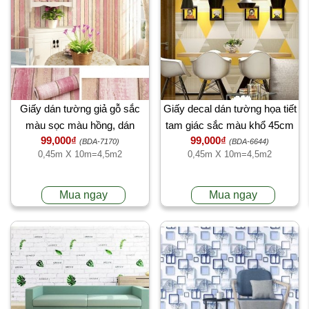
Giấy dán tường giả gỗ sắc
Giấy decal dán tường họa tiết
màu sọc màu hồng, dán
tam giác sắc màu khổ 45cm
99,000₫
99,000₫
tường phòng khách, khổ
(BDA-7170)
(BDA-6644)
0,45m X 10m=4,5m2
0,45m X 10m=4,5m2
45cm sau dán 4,5m2 tại
TPHCM
Mua ngay
Mua ngay