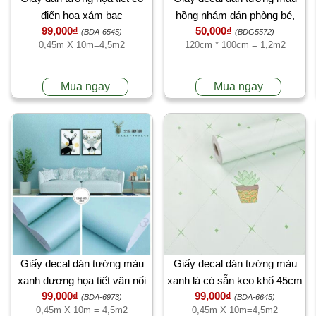
điển hoa xám bạc
hồng nhám dán phòng bé,
99,000₫
50,000₫
phòng ngủ
(BDA-6545)
(BDG5572)
0,45m X 10m=4,5m2
120cm * 100cm = 1,2m2
Mua ngay
Mua ngay
Giấy decal dán tường màu
Giấy decal dán tường màu
xanh dương họa tiết vân nổi
xanh lá có sẵn keo khổ 45cm
99,000₫
99,000₫
có keo 45cm x 10m
(BDA-6973)
(BDA-6645)
0,45m X 10m = 4,5m2
0,45m X 10m=4,5m2