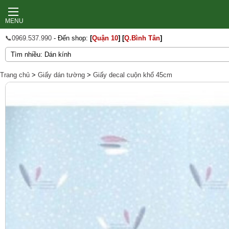
MENU
📞0969.537.990
- Đến shop:
[
Quận 10
]
[
Q.Bình Tân
]
Trang chủ
>
Giấy dán tường
>
Giấy decal cuộn khổ 45cm