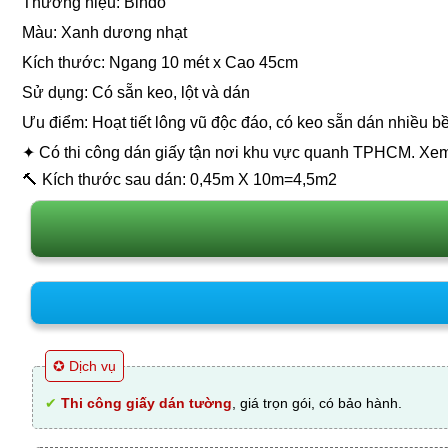
Thương hiệu: Bindo
Màu: Xanh dương nhạt
Kích thước: Ngang 10 mét x Cao 45cm
Sử dụng: Có sẵn keo, lột và dán
Ưu điểm: Hoạt tiết lông vũ độc đáo, có keo sẵn dán nhiều bề
✦ Có thi công dán giấy tận nơi khu vực quanh TPHCM. X
🔨 Kích thước sau dán: 0,45m X 10m=4,5m2
✪ Dịch vụ
✔
Thi công giấy dán tường
, giá trọn gói, có bảo hành.