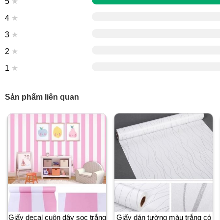
5
★
4
★
3
★
2
★
1
★
Sản phẩm liên quan
Giấy decal cuộn dây sọc trắng
Giấy dán tường màu trắng có