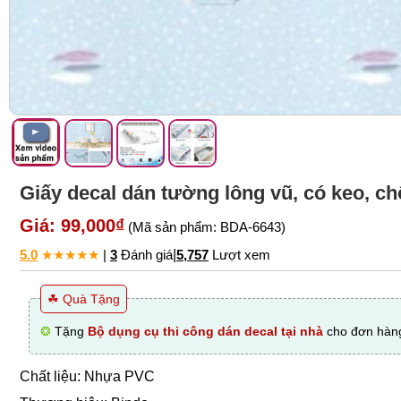
Giấy decal dán tường lông vũ, có keo, 
Giá: 99,000₫
(Mã sản phẩm: BDA-6643)
5.0
★
★
★
★
★
|
3
Đánh giá
|
5,757
Lượt xem
☘ Quà Tặng
❂
Tặng
Bộ dụng cụ thi công dán decal tại nhà
cho đơn hàng
Chất liệu: Nhựa PVC