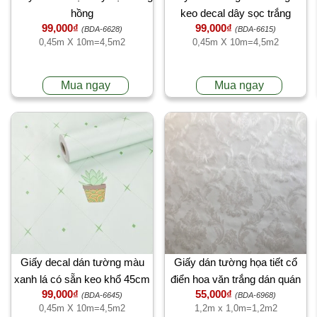
hồng
keo decal dây sọc trắng
99,000₫
99,000₫
(BDA-6628)
(BDA-6615)
0,45m X 10m=4,5m2
0,45m X 10m=4,5m2
Mua ngay
Mua ngay
Giấy decal dán tường màu
Giấy dán tường họa tiết cổ
xanh lá có sẵn keo khổ 45cm
điển hoa văn trắng dán quán
99,000₫
55,000₫
café
(BDA-6645)
(BDA-6968)
0,45m X 10m=4,5m2
1,2m x 1,0m=1,2m2