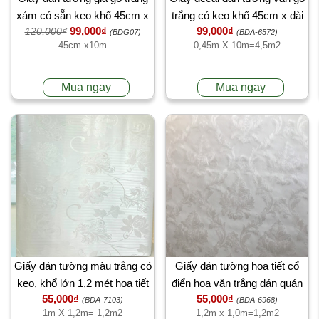
xám có sẵn keo khổ 45cm x
trắng có keo khổ 45cm x dài
99,000₫
99,000₫
120,000₫
10 mét dài
10 mét
(BDG07)
(BDA-6572)
45cm x10m
0,45m X 10m=4,5m2
Mua ngay
Mua ngay
Giấy dán tường màu trắng có
Giấy dán tường họa tiết cổ
keo, khổ lớn 1,2 mét họa tiết
điển hoa văn trắng dán quán
55,000₫
55,000₫
hoa trắng phong cách châu âu
café
(BDA-7103)
(BDA-6968)
1m X 1,2m= 1,2m2
1,2m x 1,0m=1,2m2
giá rẻ đẹp tại TPHCM