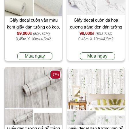
Giấy decal cuộn vân màu
Giấy decal cuộn đá hoa
kem giấy dán tường có keo,
cương trắng đen dán tường
99,000₫
99,000₫
dán tường công ty, cao cấp ở
bàn tủ kệ 45cm x 10m
(BDA-6974)
(BDA-7162)
0,45m X 10m=4,5m2
0,45m X 10m=4,5m2
TPHCM
Mua ngay
Mua ngay
-17%
Giấy dán tường giả gỗ trắng
Giấy decal dán tường vân gỗ