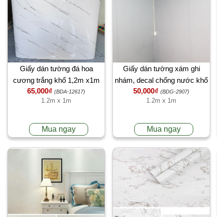
Giấy dán tường đá hoa
Giấy dán tường xám ghi
cương trắng khổ 1,2m x1m
nhám, decal chống nước khổ
65,000₫
50,000₫
có keo
1.2m x 1m, dán phòng khách,
(BDA-12617)
(BDG-2907)
1.2m x 1m
1.2m x 1m
phòng ngủ, bán lẻ 1 mét
TPHCM
Mua ngay
Mua ngay