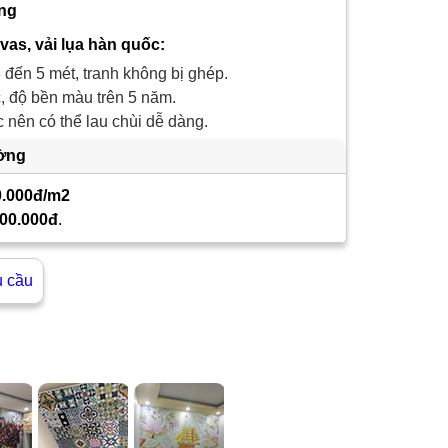
ông
nvas, vải lụa hàn quốc:
 đến 5 mét, tranh không bị ghép.
 độ bền màu trên 5 năm.
nên có thể lau chùi dễ dàng.
ường
0.000đ/m2
00.000đ
.
u cầu