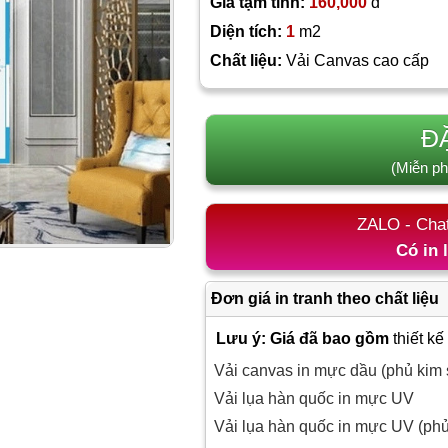
Giá tạm tính:
160,000
đ
Diện tích:
1
m2
Chất liệu:
Vải Canvas cao cấp
Đ
(Miễn ph
ZALO - Cha
Có in 
Đơn giá in tranh theo chất liệu
Lưu ý: Giá đã bao gồm
thiết kế
Vải canvas in mực dầu (phủ kim 
Vải lụa hàn quốc in mực UV
Vải lụa hàn quốc in mực UV (ph