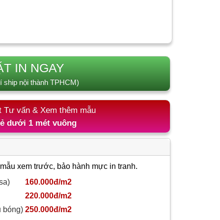
ẶT IN NGAY
í ship nội thành TPHCM)
t Tư vấn & Xem thêm mẫu
lẻ dưới 1 mét vuông
 mẫu xem trước, bảo hành mực in tranh.
sa)
160.000đ/m2
220.000đ/m2
ủ bóng)
250.000đ/m2