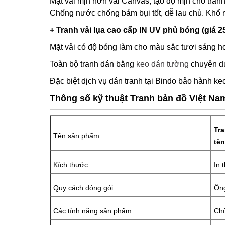
Mặt vải mịn hơn vải Canvas, tạo độ mịn cho tranh
Chống nước chống bám bụi tốt, dễ lau chù. Khổ 
+ Tranh vải lụa cao cấp IN UV phủ bóng (giá 2
Mặt vải có độ bóng làm cho màu sắc tươi sáng hơ
Toàn bộ tranh dán bằng
keo dán tường
chuyên dụ
Đặc biệt dịch vụ dán tranh tại Bindo bảo hành keo
Thông số kỹ thuật Tranh bản đồ Việt Na
Tr
Tên sản phẩm
tên
Kích thước
In 
Quy cách đóng gói
Ống
Các tính năng sản phẩm
Chố