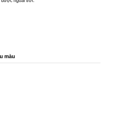
 được ngoài trời.
ều màu