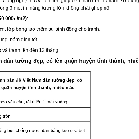
. Công nghệ in UV tiên tiến giúp bền màu trên 10 năm, sử dụng
rộng 3 mét in mảng tường lớn không phải ghép nối.
50.000đ/m2):
n, lớp bóng tạo thêm sự sinh động cho tranh.
ng, bám dính tốt.
 và tranh lên đến 12 tháng.
m dán tường đẹp, có tên quận huyện tỉnh thành, nhi
anh bản đồ Việt Nam dán tường đẹp, có
 quận huyện tỉnh thành, nhiều màu
theo yêu cầu, tối thiểu 1 mét vuông
 tròn
ng bụi, chống nước, dán bằng
keo sữa bột