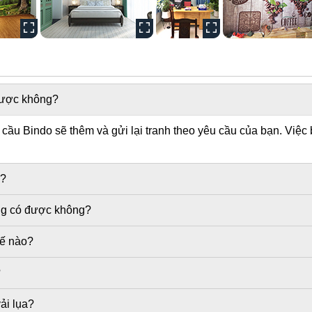
 được không?
ầu Bindo sẽ thêm và gửi lại tranh theo yêu cầu của bạn. Việc 
g?
ờng có được không?
hế nào?
?
ải lụa?