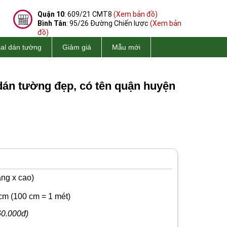
Quận 10
: 609/21 CMT8
(Xem bản đồ)
Bình Tân
: 95/26 Đường Chiến lược
(Xem bản
đồ)
al dán tường
Giảm giá
Mẫu mới
dán tường đẹp, có tên quận huyện
ng x cao)
cm
(100 cm = 1 mét)
60.000đ)