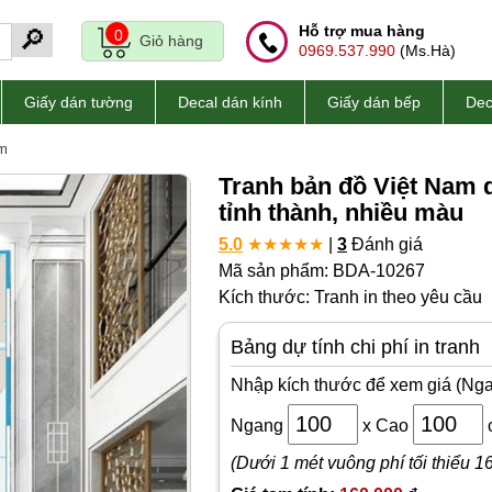
Hỗ trợ mua hàng
🔎
0
Giỏ hàng
0969.537.990
(Ms.Hà)
Giấy dán tường
Decal dán kính
Giấy dán bếp
Dec
am
Tranh bản đồ Việt Nam 
tỉnh thành, nhiều màu
5.0
★
★
★
★
★
|
3
Đánh giá
Mã sản phẩm: BDA-10267
Kích thước: Tranh in theo yêu cầu
Bảng dự tính chi phí in tranh
Nhập kích thước để xem giá (Nga
Ngang
x
Cao
(Dưới 1 mét vuông phí tối thiểu 1