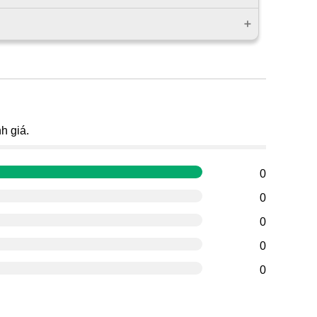
g
h giá.
0
0
0
0
0