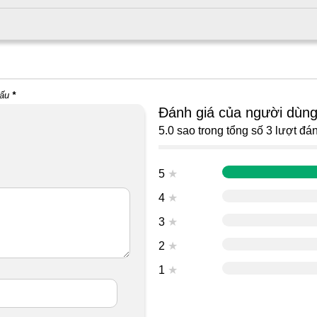
dấu
*
Đánh giá của người dùn
5.0 sao trong tổng số 3 lượt đán
5
★
4
★
3
★
2
★
1
★