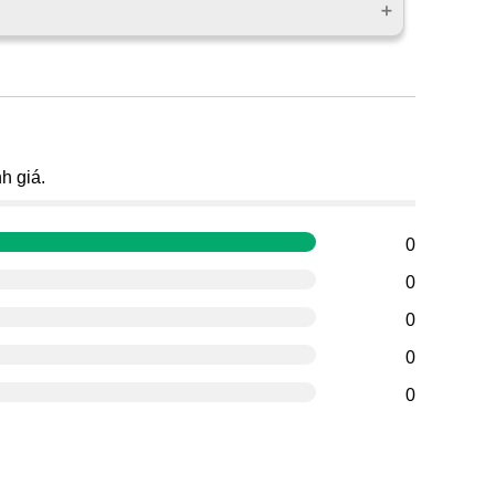
g
h giá.
0
0
0
0
0