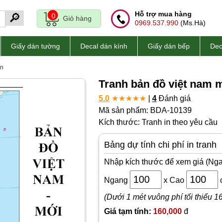
Hỗ trợ mua hàng
🔎
0
Giỏ hàng
0969.537.990
(Ms.Hà)
Giấy dán tường
Decal dán kính
Giấy dán bếp
Dec
am
Tranh bản đồ việt nam 
5.0
★
★
★
★
★
|
4
Đánh giá
Mã sản phẩm: BDA-10139
Kích thước: Tranh in theo yêu cầu
Bảng dự tính chi phí in tranh
Nhập kích thước để xem giá (Nga
Ngang
x
Cao
(Dưới 1 mét vuông phí tối thiểu 1
Giá tạm tính:
160,000
đ