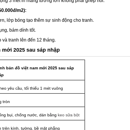
rộng 3 mét in mảng tường lớn không phải ghép nối.
50.000đ/m2):
n, lớp bóng tạo thêm sự sinh động cho tranh.
ng, bám dính tốt.
 và tranh lên đến 12 tháng.
m mới 2025 sau sáp nhập
nh bản đồ việt nam mới 2025 sau sáp
ập
theo yêu cầu, tối thiểu 1 mét vuông
 tròn
ng bụi, chống nước, dán bằng
keo sữa bột
 trên kính, tường, bề mặt phẳng