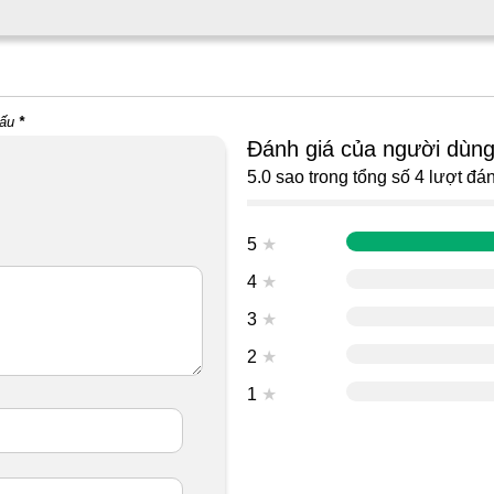
dấu
*
Đánh giá của người dùn
5.0 sao trong tổng số 4 lượt đán
5
★
4
★
3
★
2
★
1
★