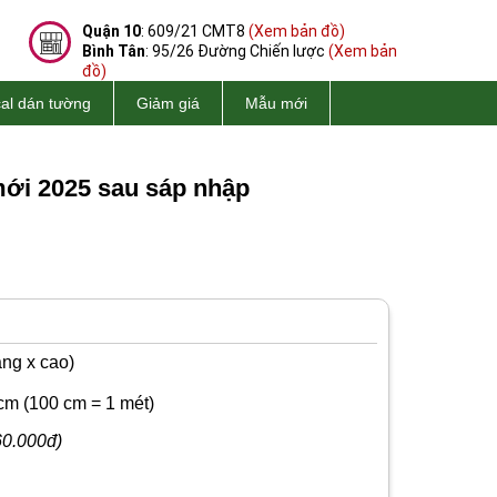
Quận 10
: 609/21 CMT8
(Xem bản đồ)
Bình Tân
: 95/26 Đường Chiến lược
(Xem bản
đồ)
al dán tường
Giảm giá
Mẫu mới
mới 2025 sau sáp nhập
ng x cao)
cm
(100 cm = 1 mét)
60.000đ)