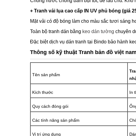
Chống nước chống bám bụi tốt, dễ lau chù. Khổ 
+ Tranh vải lụa cao cấp IN UV phủ bóng (giá 2
Mặt vải có độ bóng làm cho màu sắc tươi sáng hơ
Toàn bộ tranh dán bằng
keo dán tường
chuyên dụ
Đặc biệt dịch vụ dán tranh tại Bindo bảo hành keo
Thông số kỹ thuật Tranh bản đồ việt na
Tra
Tên sản phẩm
nh
Kích thước
In 
Quy cách đóng gói
Ống
Các tính năng sản phẩm
Chố
Vị trí ứng dụng
Dán