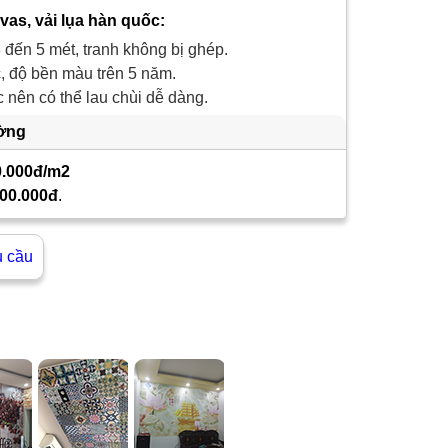
nvas, vải lụa hàn quốc:
 đến 5 mét, tranh không bị ghép.
 độ bền màu trên 5 năm.
nên có thể lau chùi dễ dàng.
ường
0.000đ/m2
00.000đ
.
u cầu