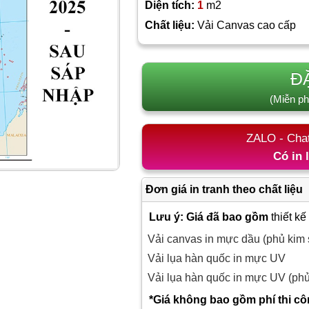
Diện tích:
1
m2
Chất liệu:
Vải Canvas cao cấp
Đ
(Miễn ph
ZALO - Cha
Có in 
Đơn giá in tranh theo chất liệu
Lưu ý: Giá đã bao gồm
thiết kế
Vải canvas in mực dầu (phủ kim 
Vải lụa hàn quốc in mực UV
Vải lụa hàn quốc in mực UV (ph
*Giá không bao gồm phí thi c