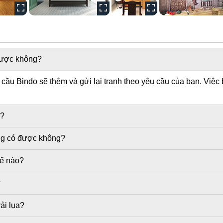
 được không?
ầu Bindo sẽ thêm và gửi lại tranh theo yêu cầu của bạn. Việc 
g?
ờng có được không?
hế nào?
?
ải lụa?