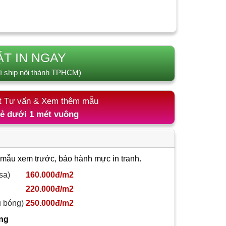
ẶT IN NGAY
í ship nội thành TPHCM)
t Tư vấn & Xem thêm mẫu
lẻ dưới 1 mét vuông
 mẫu xem trước, bảo hành mực in tranh.
sa)
160.000đ/m2
220.000đ/m2
ủ bóng)
250.000đ/m2
ông