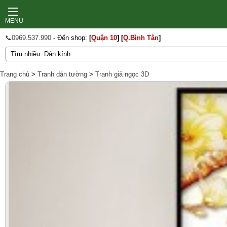
MENU
📞0969.537.990
- Đến shop:
[
Quận 10
]
[
Q.Bình Tân
]
Trang chủ
>
Tranh dán tường
>
Tranh giả ngọc 3D