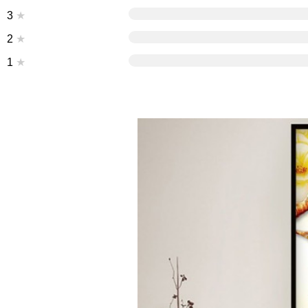
3
★
2
★
1
★