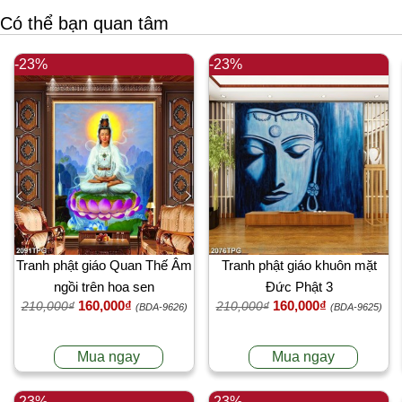
Có thể bạn quan tâm
-23%
-23%
Tranh phật giáo Quan Thế Âm
Tranh phật giáo khuôn mặt
ngồi trên hoa sen
Đức Phật 3
160,000₫
160,000₫
210,000₫
210,000₫
(BDA-9626)
(BDA-9625)
Mua ngay
Mua ngay
-23%
-23%