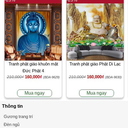
Tranh phật giáo khuôn mặt
Tranh phật giáo Phật Di Lạc
Đức Phật 4
160,000₫
160,000₫
210,000₫
210,000₫
(BDA-9629)
(BDA-9630)
Mua ngay
Mua ngay
Thông tin
Gương trang trí
Đèn ngủ