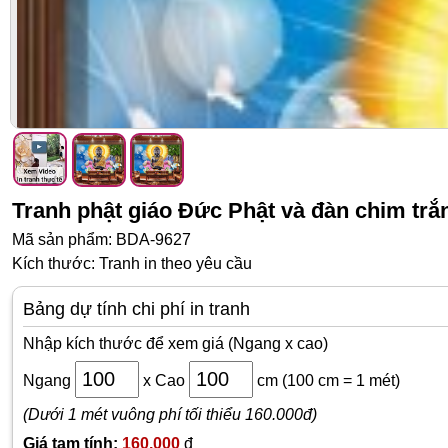
Sàn nhựa
Đồng hồ
Đèn ngủ
Bán chạy
Giảm giá
Gương trang trí
Decal Halloween
Bài viết
Liên hệ
Tranh phật giáo Đức Phật và đàn chim trắ
Mã sản phẩm: BDA-9627
Kích thước: Tranh in theo yêu cầu
Bảng dự tính chi phí in tranh
Nhập kích thước để xem giá (Ngang x cao)
Ngang
x
Cao
cm
(100 cm = 1 mét)
(Dưới 1 mét vuông phí tối thiểu 160.000đ)
Giá tạm tính:
160,000
đ