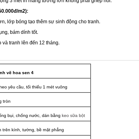
rộng 3 mét in mảng tường lớn không phải ghép nối.
50.000đ/m2):
n, lớp bóng tạo thêm sự sinh động cho tranh.
ng, bám dính tốt.
 và tranh lên đến 12 tháng.
nh vẽ hoa sen 4
theo yêu cầu, tối thiểu 1 mét vuông
 tròn
ng bụi, chống nước, dán bằng
keo sữa bột
 trên kính, tường, bề mặt phẳng