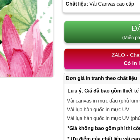
Chất liệu:
Vải Canvas cao cấp
Đ
(Miễn ph
ZALO - Cha
Có in 
Đơn giá in tranh theo chất liệu
Lưu ý: Giá đã bao gồm
thiết kế
Vải canvas in mực dầu (phủ kim 
Vải lụa hàn quốc in mực UV
Vải lụa hàn quốc in mực UV (ph
*Giá không bao gồm phí thi c
* Ưu điểm của chất liệu vải ca