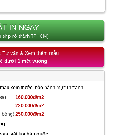
ẶT IN NGAY
í ship nội thành TPHCM)
t Tư vấn & Xem thêm mẫu
lẻ dưới 1 mét vuông
 mẫu xem trước, bảo hành mực in tranh.
sa)
160.000đ/m2
220.000đ/m2
ủ bóng)
250.000đ/m2
ông
nvas, vải lụa hàn quốc: