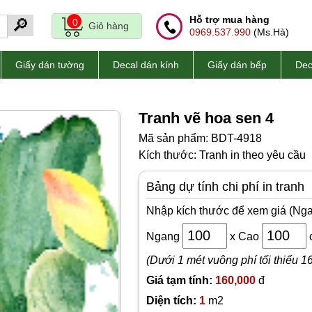
Hỗ trợ mua hàng
🔎
0
Giỏ hàng
0969.537.990
(Ms.Hà)
Giấy dán tường
Decal dán kính
Giấy dán bếp
Dec
Tranh vẽ hoa sen 4
Mã sản phẩm: BDT-4918
Kích thước: Tranh in theo yêu cầu
Bảng dự tính chi phí in tranh
Nhập kích thước để xem giá (Nga
Ngang
x
Cao
(Dưới 1 mét vuông phí tối thiểu 1
Giá tạm tính:
160,000
đ
Diện tích:
1
m2