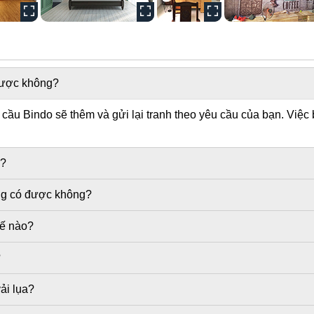
 được không?
ầu Bindo sẽ thêm và gửi lại tranh theo yêu cầu của bạn. Việc 
g?
ờng có được không?
hế nào?
?
ải lụa?