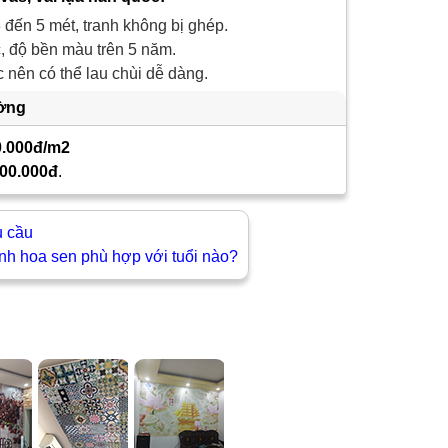
 đến 5 mét, tranh không bị ghép.
 độ bền màu trên 5 năm.
nên có thể lau chùi dễ dàng.
ường
0.000đ/m2
00.000đ
.
u cầu
anh hoa sen phù hợp với tuổi nào?