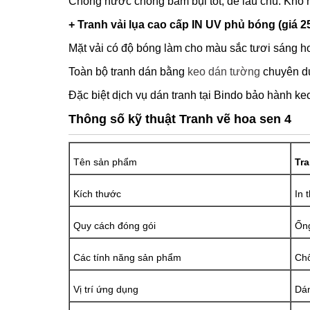
Chống nước chống bám bụi tốt, dễ lau chù. Khổ 
+ Tranh vải lụa cao cấp IN UV phủ bóng (giá 2
Mặt vải có độ bóng làm cho màu sắc tươi sáng hơ
Toàn bộ tranh dán bằng
keo dán tường
chuyên dụ
Đặc biệt dịch vụ dán tranh tại Bindo bảo hành keo
Thông số kỹ thuật Tranh vẽ hoa sen 4
Tên sản phẩm
Tra
Kích thước
In 
Quy cách đóng gói
Ống
Các tính năng sản phẩm
Chố
Vị trí ứng dụng
Dán