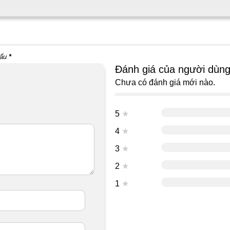
dấu
*
Đánh giá của người dùn
Chưa có đánh giá mới nào.
5
★
4
★
3
★
2
★
1
★