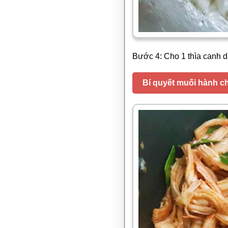
Bước 4: Cho 1 thìa canh d
Bí quyết muối hành ch