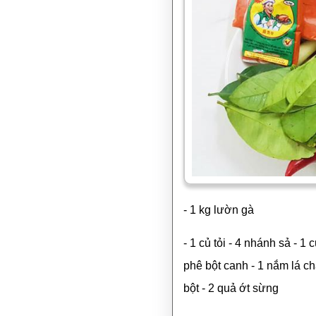
- 1 kg lườn gà
- 1 củ tỏi - 4 nhánh sả - 1
phê bột canh - 1 nắm lá ch
bột - 2 quả ớt sừng