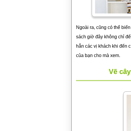
Ngoài ra, cũng có thể biế
sách giờ đây không chỉ để
hẳn các vị khách khi đến 
của bạn cho mà xem.
Vẽ cây