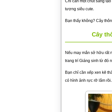
Chỉ cần một chút sáng tạo 
tượng siêu cute.
Bạn thấy không? Cây thôn
Cây th
Nếu may mắn sở hữu rất nh
trang trí Giáng sinh từ đó 
Bạn chỉ cần xếp xen kẽ thà
có hình ảnh rực rỡ lắm rồi.