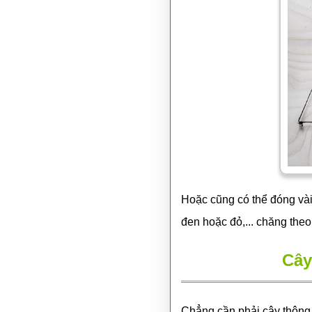
Hoặc cũng có thể đóng vài
đen hoặc đỏ,... chăng the
Cây
Chẳng cần phải cây thông