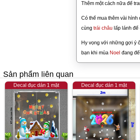
Thêm một cách nữa để tra
Có thể mua thêm vài hình 
cùng
trái châu
lấp lánh để
Hy vọng với những gợi ý ở
bạn khi mùa
Noel
đang đế
Sản phẩm liên quan
Decal đục dán 1 mặt
Decal đục dán 1 mặt