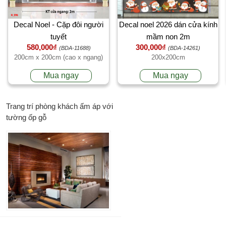
Decal Noel - Cặp đôi người
Decal noel 2026 dán cửa kính
tuyết
mầm non 2m
580,000₫
300,000₫
(BDA-11688)
(BDA-14261)
200cm x 200cm (cao x ngang)
200x200cm
Mua ngay
Mua ngay
Trang trí phòng khách ấm áp với
tường ốp gỗ