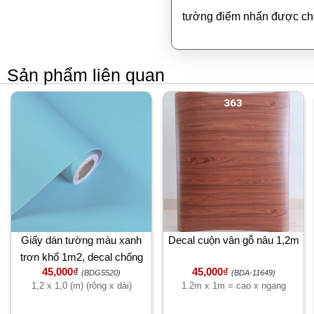
tường điểm nhấn được chọ
Sản phẩm liên quan
Giấy dán tường màu xanh
Decal cuộn vân gỗ nâu 1,2m
trơn khổ 1m2, decal chống
45,000₫
45,000₫
nước, dán văn phòng, công ty,
(BDG5520)
(BDA-11649)
1,2 x 1,0 (m) (rộng x dài)
1.2m x 1m = cao x ngang
phòng khách ngủ cao cấp đẹp