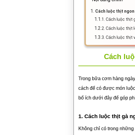
Sàn nhựa
Đồng hồ
1.
Cách luộc thịt ngon
Đèn ngủ
1.1.
1. Cách luộc thịt
Bán chạy
1.2.
2. Cách luộc thịt 
Giảm giá
1.3.
3. Cách luộc thịt v
Gương trang trí
Decal Halloween
Bài viết
Cách luộ
Liên hệ
Trong bữa cơm hàng ngày 
cách để có được món luộc
bổ ích dưới đây để góp p
1. Cách luộc thịt gà 
Không chỉ có trong những 