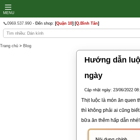
MENU
📞0969.537.990
- Đến shop:
[
Quận 10
]
[
Q.Bình Tân
]
Tranh treo tường
Trang chủ
>
Blog
In ảnh theo yêu cầu
Hướng dẫn luộc
Decal Tết 2026
Decal Noel 2025
ngày
Thợ dán tường
Thi công dán kính
Decal dán tường
Cập nhật ngày: 23/06/2022 08
Giấy dán tường
Thịt luộc là món ăn quen t
Decal dán bếp
thì không phải ai cũng biế
Decal dán kính
Tranh dán tường
bữa ăn thêm hấp dẫn nhé!
Xốp dán tường
Sàn gỗ
Nội dung chính