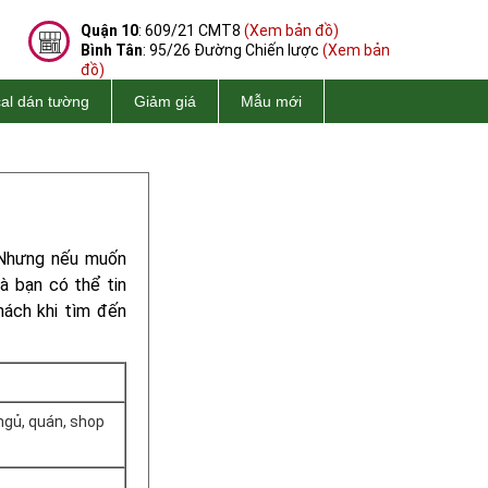
Quận 10
: 609/21 CMT8
(Xem bản đồ)
Bình Tân
: 95/26 Đường Chiến lược
(Xem bản
đồ)
al dán tường
Giảm giá
Mẫu mới
 Nhưng nếu muốn
mà bạn có thể tin
hách khi tìm đến
ngủ, quán, shop