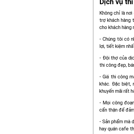
Dịch vụ th
Không chỉ là nơ
trợ khách hàng t
cho khách hàng n
- Chúng tôi có n
lợi, tiết kiệm nhấ
- Đội thợ của dị
thi công đẹp, bá
- Giá thi công m
khác. Đặc biệt,
khuyến mãi rất h
- Mọi công đoạ
cẩn thận để đảm
- Sản phẩm mà d
hay quán cafe th