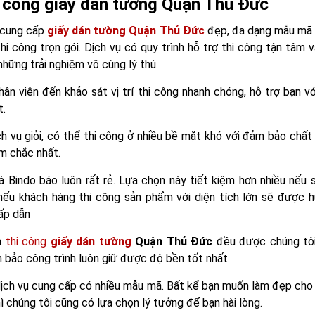
i công giấy dán tường Quận Thủ Đức
i cung cấp
giấy dán tường Quận Thủ Đức
đẹp, đa dạng mẫu mã 
hi công trọn gói. Dịch vụ có quy trình hỗ trợ thi công tận tâm
hững trải nghiệm vô cùng lý thú.
hân viên đến khảo sát vị trí thi công nhanh chóng, hỗ trợ bạn v
t.
ch vụ giỏi, có thể thi công ở nhiều bề mặt khó với đảm bảo chấ
m chắc nhất.
à Bindo báo luôn rất rẻ. Lựa chọn này tiết kiệm hơn nhiều nếu 
 nếu khách hàng thi công sản phẩm với diện tích lớn sẽ được 
ấp dẫn
n
thi công
giấy dán tường
Quận Thủ Đức
đều được chúng tôi 
 bảo công trình luôn giữ được độ bền tốt nhất.
ịch vụ cung cấp có nhiều mẫu mã. Bất kể bạn muốn làm đẹp cho 
ì chúng tôi cũng có lựa chọn lý tưởng để bạn hài lòng.