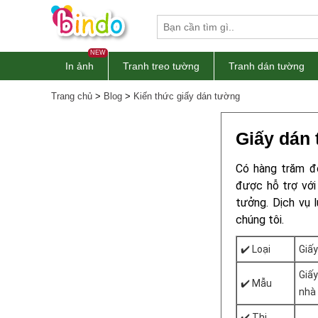
NEW
In ảnh
Tranh treo tường
Tranh dán tường
Trang chủ
>
Blog
>
Kiến thức giấy dán tường
Giấy dán
Có hàng trăm đ
được hỗ trợ với 
tưởng. Dịch vụ 
chúng tôi.
✔️ Loại
Giấy
Giấy
✔️ Mẫu
nhà 
✔️ Thi