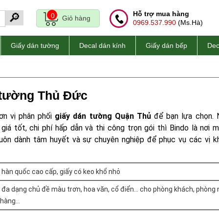
Hỗ trợ mua hàng
🔎
0
Giỏ hàng
0969.537.990
(Ms.Hà)
Giấy dán tường
Decal dán kính
Giấy dán bếp
Dec
 tường Thủ Đức
ơn vị phân phối
giấy dán tường Quận Thủ
để bạn lựa chọn.
giá tốt, chi phí hấp dẫn và thi công trọn gói thì Bindo là nơi 
luôn dành tâm huyết và sự chuyên nghiệp để phục vụ các vị k
 hàn quốc cao cấp, giấy có keo khổ nhỏ
 đa dạng chủ đề màu trơn, hoa văn, cổ điển... cho phòng khách, phòng 
hàng...