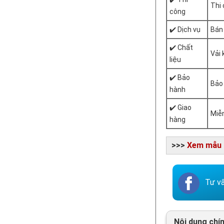
Thi
công
✔️ Dịch vụ
Bán 
✔️ Chất
Vải 
liệu
✔️ Bảo
Bảo 
hành
✔️ Giao
Miễ
hàng
>>>
Xem mẫu g
Tư vấ
Nội dung chí