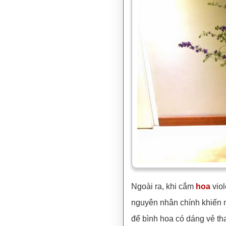
Ngoài ra, khi cắm
hoa
viol
nguyên nhân chính khiến n
để bình hoa có dáng vẻ t