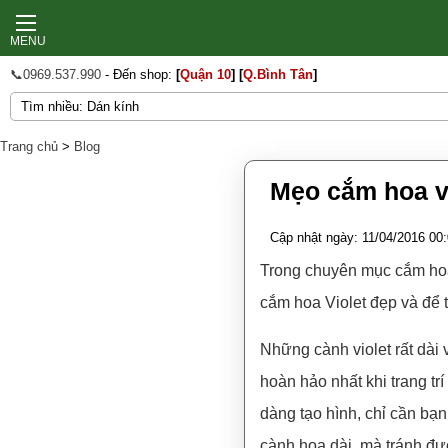
MENU
📞0969.537.990
- Đến shop:
[
Quận 10
]
[
Q.Bình Tân
]
Trang chủ
>
Blog
Mẹo cắm hoa vi
Cập nhật ngày: 11/04/2016 00:
Trong chuyên mục cắm h
cắm hoa Violet đẹp và để t
Những cành violet rất dài
hoàn hảo nhất khi trang tr
dàng tạo hình, chỉ cần bạn
cành hoa dài, mà tránh đư