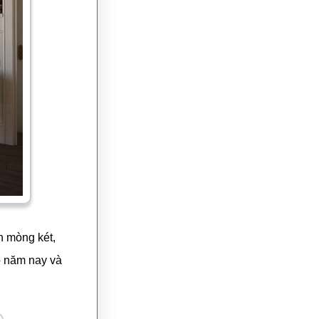
h mòng két,
o năm nay và