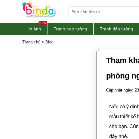
NEW
In ảnh
Tranh treo tường
Tranh dán tường
Trang chủ
>
Blog
Tham khả
phòng n
Cập nhật ngày: 23
Nếu có ý định
mẫu thiết kế
cho bạn. Cù
đây nhé.