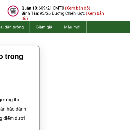
Quận 10
: 609/21 CMT8
(Xem bản đồ)
Bình Tân
: 95/26 Đường Chiến lược
(Xem bản
đồ)
al dán tường
Giảm giá
Mẫu mới
o trong
gương thì
oàn hảo dành
ng điểm dưới