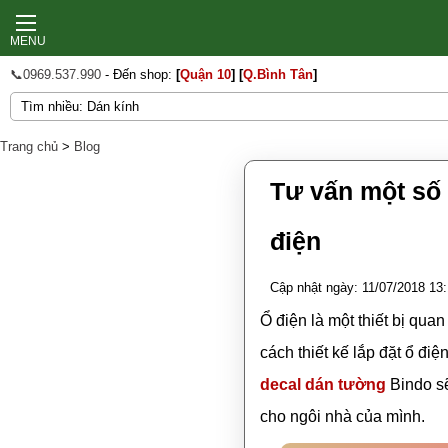
MENU
📞0969.537.990
- Đến shop:
[
Quận 10
]
[
Q.Bình Tân
]
Trang chủ
>
Blog
Tư vấn một số 
điện
Cập nhật ngày: 11/07/2018 13
Ổ điện là một thiết bị qua
cách thiết kế lắp đặt ổ đi
decal dán tường
Bindo sẽ
cho ngôi nhà của mình.