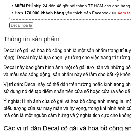
•
MIỄN PHÍ
ship 24 đến 48 giờ nội thành TP.HCM cho đơn hàng 
•
Hơn 170.000 khách hàng
yêu thích trên Facebook >>
Xem f
Decal hoa lá
Thông tin sản phẩm
Decal cô gái và hoa bồ công anh là một sản phẩm trang trí tuy
rộng), Decal này là lựa chọn lý tưởng cho việc trang trí tường
Decal này bao gồm hình ảnh một cô gái tươi tắn và những bông
và màu sắc sống động, sản phẩm này sẽ làm cho bất kỳ không
Vị trí dán: Decal này có thể dán trên tường hoặc kính trong 
sử dụng nó để tạo điểm nhấn trên cửa sổ hoặc cửa ra vào để
Ý nghĩa: Hình ảnh của cô gái và hoa bồ công anh mang lại mộ
biểu tượng của sự may mắn và hy vọng, trong khi hình ảnh của
mà còn là một nguồn cảm hứng và ý nghĩa tích cực cho không
Các vị trí dán Decal cô gái và hoa bồ công a