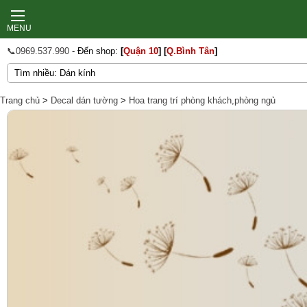
MENU
📞0969.537.990
- Đến shop:
[
Quận 10
]
[
Q.Bình Tân
]
Trang chủ
>
Decal dán tường
>
Hoa trang trí phòng khách,phòng ngủ