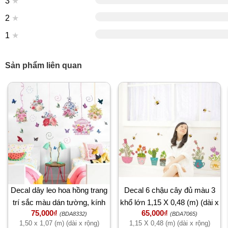
3
★
2
★
1
★
Sản phẩm liên quan
Decal dây leo hoa hồng trang
Decal 6 chậu cây đủ màu 3
trí sắc màu dán tường, kính
khổ lớn 1,15 X 0,48 (m) (dài x
75,000₫
65,000₫
đẹp
rộng)
(BDA8332)
(BDA7065)
1,50 x 1,07 (m) (dài x rộng)
1,15 X 0,48 (m) (dài x rộng)