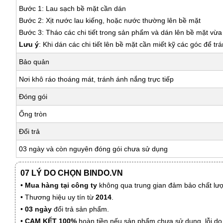
Bước 1: Lau sạch bề mặt cần dán
Bước 2: Xịt nước lau kiếng, hoặc nước thường lên bề mặt
Bước 3: Tháo các chi tiết trong sản phẩm và dán lên bề mặt vừ
Lưu ý
: Khi dán các chi tiết lên bề mặt cần miết kỹ các góc để tr
Bảo quản
Nơi khô ráo thoáng mát, tránh ánh nắng trực tiếp
Đóng gói
Ống tròn
Đổi trả
03 ngày và còn nguyên đóng gói chưa sử dụng
07 LÝ DO CHỌN BINDO.VN
•
Mua hàng tại công ty
không qua trung gian đảm bảo chất lượn
• Thương hiệu uy tín từ
2014
.
•
03 ngày
đổi trả sản phẩm.
•
CAM KẾT 100%
hoàn tiền nếu sản phẩm chưa sử dụng, lỗi do