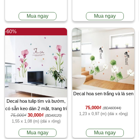
Mua ngay
Mua ngay
-60%
Decal hoa sen trắng và lá sen
Decal hoa tulip tím và bướm,
75,000₫
có sẵn keo dán 2 mặt, trang trí
(BDA60044)
1,23 x 0,97 (m) (dài x rộng)
30,000₫
75,000₫
phòng khách tại TPHCM
(BDA9120)
1,55 x 1,08 (m) (dài x rộng)
Mua ngay
Mua ngay