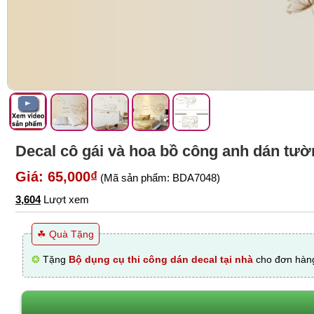
Decal cô gái và hoa bồ công anh dán tườ
Giá: 65,000₫
(Mã sản phẩm: BDA7048)
3,604
Lượt xem
☘ Quà Tặng
❂
Tặng
Bộ dụng cụ thi công dán decal tại nhà
cho đơn hàng