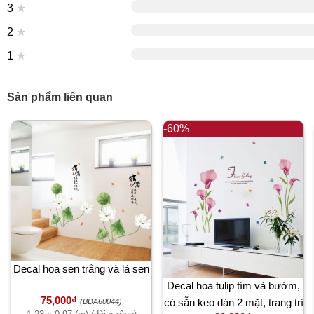
3
★
2
★
1
★
Sản phẩm liên quan
-60%
Decal hoa sen trắng và lá sen
Decal hoa tulip tím và bướm,
75,000₫
có sẵn keo dán 2 mặt, trang trí
(BDA60044)