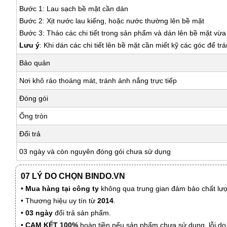
Bước 1: Lau sạch bề mặt cần dán
Bước 2: Xịt nước lau kiếng, hoặc nước thường lên bề mặt
Bước 3: Tháo các chi tiết trong sản phẩm và dán lên bề mặt vừ
Lưu ý
: Khi dán các chi tiết lên bề mặt cần miết kỹ các góc để tr
Bảo quản
Nơi khô ráo thoáng mát, tránh ánh nắng trực tiếp
Đóng gói
Ống tròn
Đổi trả
03 ngày và còn nguyên đóng gói chưa sử dụng
07 LÝ DO CHỌN BINDO.VN
•
Mua hàng tại công ty
không qua trung gian đảm bảo chất lượn
• Thương hiệu uy tín từ
2014
.
•
03 ngày
đổi trả sản phẩm.
•
CAM KẾT 100%
hoàn tiền nếu sản phẩm chưa sử dụng, lỗi do