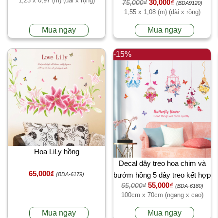
1,23 x 0,97 (m) (dài x rộng)
30,000₫
75,000₫
phòng khách tại TPHCM
(BDA9120)
1,55 x 1,08 (m) (dài x rộng)
Mua ngay
Mua ngay
-15%
Hoa LiLy hồng
Decal dây treo hoa chim và
65,000₫
bướm hồng 5 dây treo kết hợp
(BDA-6179)
55,000₫
65,000₫
(BDA-6180)
100cm x 70cm (ngang x cao)
Mua ngay
Mua ngay