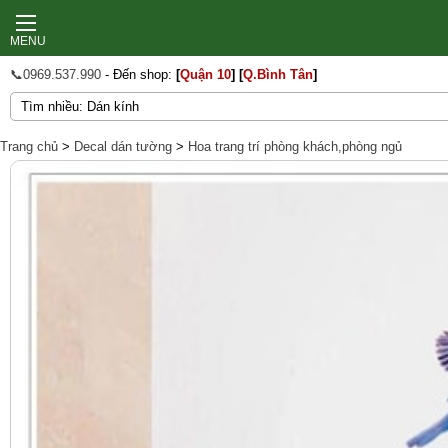
MENU
📞0969.537.990
- Đến shop:
[
Quận 10
]
[
Q.Bình Tân
]
Trang chủ
>
Decal dán tường
>
Hoa trang trí phòng khách,phòng ngủ