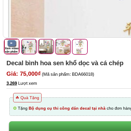
Decal bình hoa sen khổ dọc và cá chép
Giá: 75,000₫
(Mã sản phẩm: BDA66018)
3,269
Lượt xem
☘ Quà Tặng
❂
Tặng
Bộ dụng cụ thi công dán decal tại nhà
cho đơn hàng