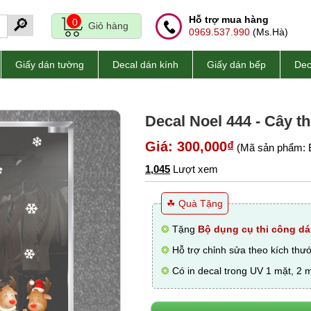
Hỗ trợ mua hàng
🔎
0
Giỏ hàng
0969.537.990
(Ms.Hà)
Giấy dán tường
Decal dán kính
Giấy dán bếp
Dec
Decal Noel 444 - Cây t
Giá: 300,000₫
(Mã sản phẩm: 
1,045
Lượt xem
☘ Quà Tặng
❂
Tặng
Bộ dụng cụ thi công dá
❂
Hỗ trợ chỉnh sửa theo kích thư
❂
Có in decal trong UV 1 mặt, 2 m