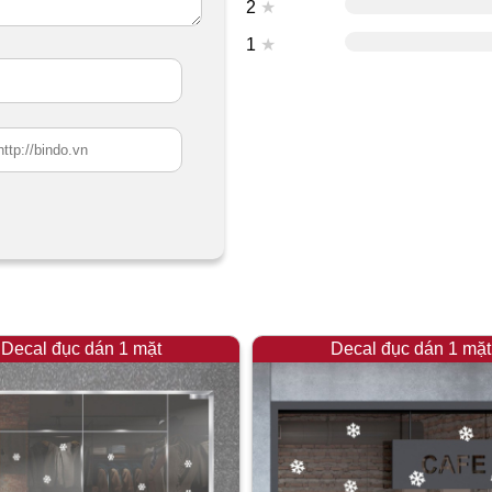
2
★
1
★
Decal đục dán 1 mặt
Decal đục dán 1 mặt