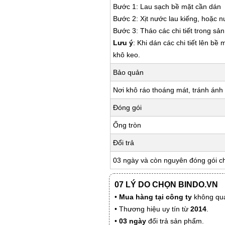
Bước 1: Lau sạch bề mặt cần dán
Bước 2: Xịt nước lau kiếng, hoặc 
Bước 3: Tháo các chi tiết trong s
Lưu ý
: Khi dán các chi tiết lên bề
khô keo.
Bảo quản
Nơi khô ráo thoáng mát, tránh ánh 
Đóng gói
Ống tròn
Đổi trả
03 ngày và còn nguyên đóng gói c
07 LÝ DO CHỌN BINDO.VN
•
Mua hàng tại công ty
không qua
• Thương hiệu uy tín từ
2014
.
•
03 ngày
đổi trả sản phẩm.