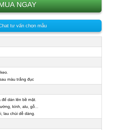
MUA NGAY
hat tư vấn chọn mẫu
 keo.
 sau màu trắng đục
a để dán lên bề mặt.
ờng, kính, alu, gỗ...
 lau chùi dễ dàng.