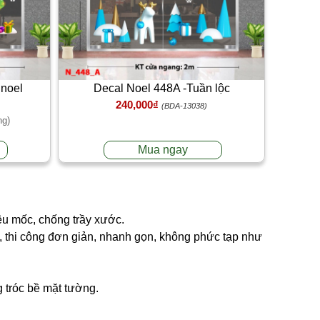
 noel
Decal Noel 448A -Tuần lộc
240,000₫
(BDA-13038)
ng)
Mua ngay
êu mốc, chống trầy xước.
ng, thi công đơn giản, nhanh gọn, không phức tạp như
g tróc bề mặt tường.