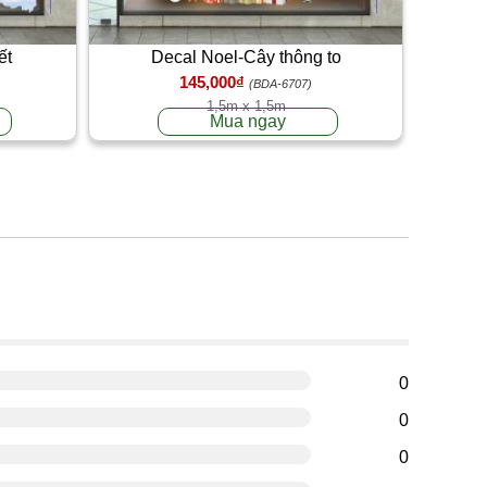
ết
Decal Noel-Cây thông to
145,000₫
(BDA-6707)
1,5m x 1,5m
Mua ngay
g
0
0
0