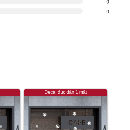
0
0
Decal đục dán 1 mặt