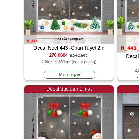
Decal Noel 443 -Chân Tuyết 2m
270,000₫
(BDA-13033)
Decal
200cm x 300cm (cao x ngang)
25
Mua ngay
Decal đục dán 1 mặt