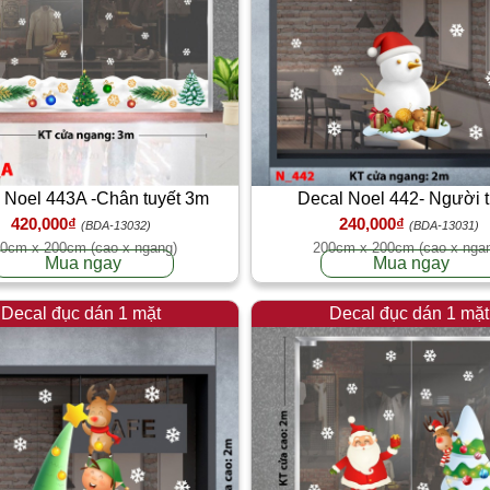
Decal Noel 442- Người t
 Noel 443A -Chân tuyết 3m
240,000₫
420,000₫
(BDA-13031)
(BDA-13032)
200cm x 200cm (cao x nga
0cm x 200cm (cao x ngang)
Mua ngay
Mua ngay
Decal đục dán 1 mặt
Decal đục dán 1 mặt