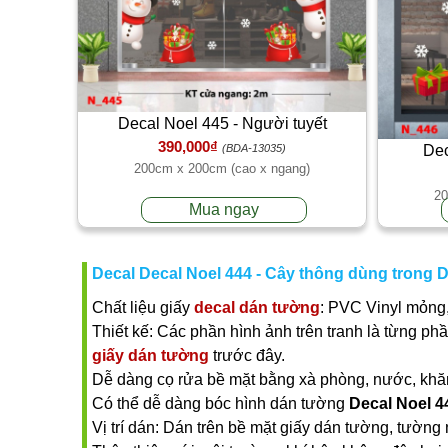
Decal Noel 445 - Người tuyết
390,000₫
Dec
(BDA-13035)
200cm x 200cm (cao x ngang)
20
Mua ngay
Decal Decal Noel 444 - Cây thông dùng trong D
Chất liệu giấy
decal dán tường
: PVC Vinyl mỏng,
Thiết kế: Các phần hình ảnh trên tranh là từng ph
giấy dán tường
trước đây.
Dễ dàng cọ rửa bề mặt bằng xà phòng, nước, khăn ư
Có thể dễ dàng bóc hình dán tường
Decal Noel 4
Vị trí dán: Dán trên bề mặt giấy dán tường, tường 