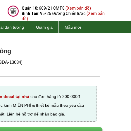
Quận 10
: 609/21 CMT8
(Xem bản đồ)
Bình Tân
: 95/26 Đường Chiến lược
(Xem bản
đồ)
al dán tường
Giảm giá
Mẫu mới
hông
BDA-13034)
n decal tại nhà
cho đơn hàng từ 200.000đ.
ớc kính MIỄN PHÍ & thiết kế mẫu theo yêu cầu
ặt. Liên hệ hỗ trợ để nhận báo giá.