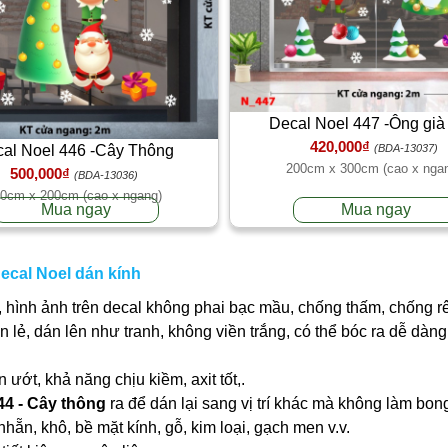
Decal Noel 447 -Ông già
420,000₫
al Noel 446 -Cây Thông
(BDA-13037)
200cm x 300cm (cao x nga
500,000₫
(BDA-13036)
0cm x 200cm (cao x ngang)
Mua ngay
Mua ngay
ecal Noel dán kính
 hình ảnh trên decal không phai bạc mầu, chống thấm, chống r
ần lẻ, dán lên như tranh, không viền trắng, có thể bóc ra dễ dà
ớt, khả năng chịu kiềm, axit tốt,.
44 - Cây thông
ra để dán lại sang vị trí khác mà không làm bon
nhẵn, khô, bề mặt kính, gỗ, kim loại, gạch men v.v.