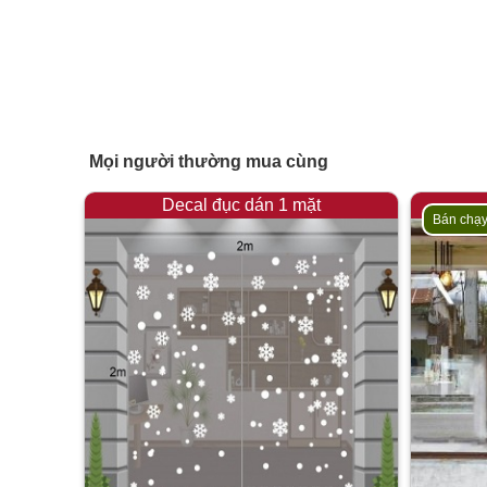
Mọi người thường mua cùng
Decal đục dán 1 mặt
Bán chạ