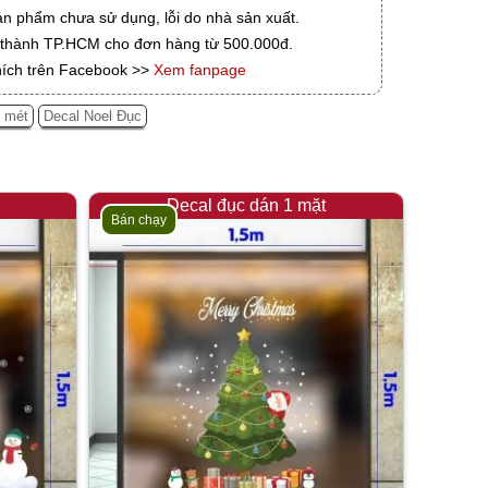
ản phẩm chưa sử dụng, lỗi do nhà sản xuất.
i thành TP.HCM cho đơn hàng từ 500.000đ.
hích trên Facebook >>
Xem fanpage
2 mét
Decal Noel Đục
Decal đục dán 1 mặt
Bán chạy