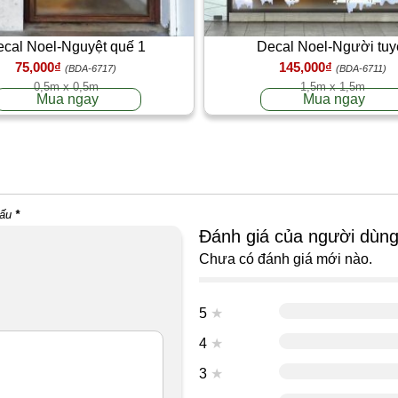
cal Noel-Nguyệt quế 1
Decal Noel-Người tuy
75,000₫
145,000₫
(BDA-6717)
(BDA-6711)
0,5m x 0,5m
1,5m x 1,5m
Mua ngay
Mua ngay
dấu
*
Đánh giá của người dùn
Chưa có đánh giá mới nào.
5
★
4
★
3
★