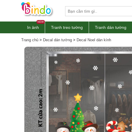
NEW
In ảnh
Tranh treo tường
Tranh dán tường
Trang chủ
>
Decal dán tường
>
Decal Noel dán kính