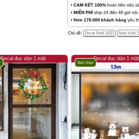
•
CAM KẾT 100%
hoàn tiền nếu s
•
MIỄN PHÍ
ship 24 đến 48 giờ nộ
•
Hơn 170.000 khách hàng
yêu t
Chủ đề:
Decal Noel 2023
Noel kính 
Decal đục dán 1 mặt
Decal đục dán 1 mặt
y
Bán chạy