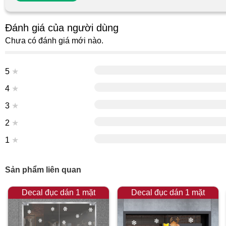
Đánh giá của người dùng
Chưa có đánh giá mới nào.
5
★
4
★
3
★
2
★
1
★
Sản phẩm liên quan
Decal đục dán 1 mặt
Decal đục dán 1 mặt