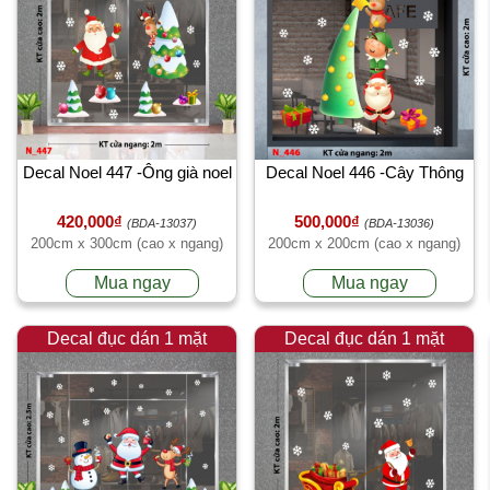
Decal Noel 447 -Ông già noel
Decal Noel 446 -Cây Thông
420,000₫
500,000₫
(BDA-13037)
(BDA-13036)
200cm x 300cm (cao x ngang)
200cm x 200cm (cao x ngang)
Mua ngay
Mua ngay
Decal đục dán 1 mặt
Decal đục dán 1 mặt