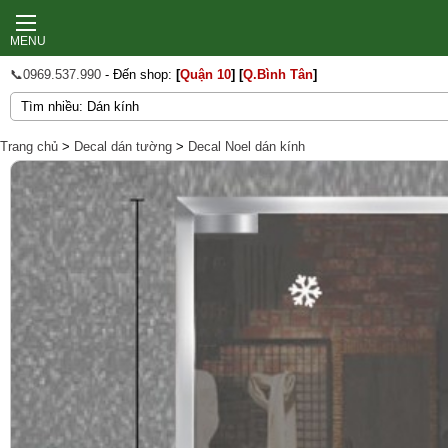
MENU
📞0969.537.990
- Đến shop:
[
Quận 10
]
[
Q.Bình Tân
]
Trang chủ
>
Decal dán tường
>
Decal Noel dán kính