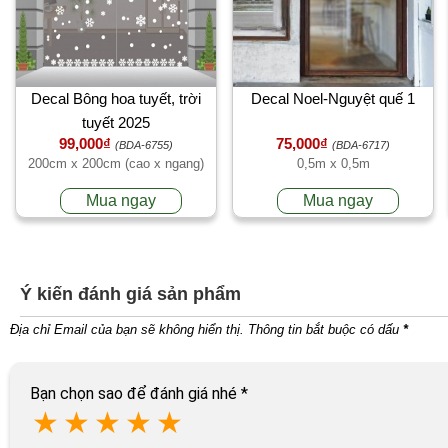
Decal Bông hoa tuyết, trời
Decal Noel-Nguyệt quế 1
tuyết 2025
99,000₫
75,000₫
(BDA-6755)
(BDA-6717)
200cm x 200cm (cao x ngang)
0,5m x 0,5m
Mua ngay
Mua ngay
Ý kiến đánh giá sản phẩm
Địa chỉ Email của bạn sẽ không hiển thị. Thông tin bắt buộc có dấu
*
Bạn chọn sao để đánh giá nhé
*
★
★
★
★
★