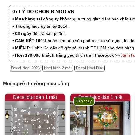
07 LÝ DO CHỌN BINDO.VN
•
Mua hàng tại công ty
không qua trung gian đảm bảo chất lượn
• Thương hiệu uy tín từ
2014
.
•
03 ngày
đổi trả sản phẩm.
•
CAM KẾT 100%
hoàn tiền nếu sản phẩm chưa sử dụng, lỗi do
•
MIỄN PHÍ
ship 24 đến 48 giờ nội thành TP.HCM cho đơn hàng 
•
Hơn 170.000 khách hàng
yêu thích trên Facebook >>
Xem f
Decal Noel 2023
Noel kính 2 mét
Decal Noel Đục
Mọi người thường mua cùng
Decal đục dán 1 mặt
Decal đục dán 1 mặt
Bán chạy