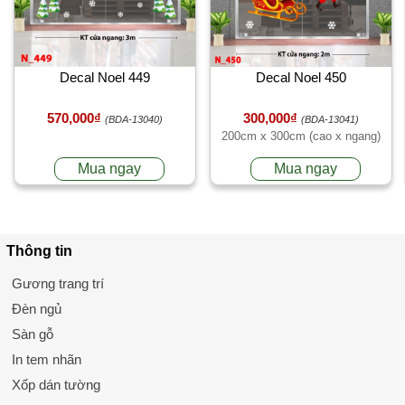
Decal Noel 449
Decal Noel 450
570,000₫
300,000₫
(BDA-13040)
(BDA-13041)
200cm x 300cm (cao x ngang)
Mua ngay
Mua ngay
Thông tin
Gương trang trí
Đèn ngủ
Sàn gỗ
In tem nhãn
Xốp dán tường