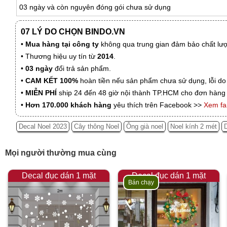
03 ngày và còn nguyên đóng gói chưa sử dụng
07 LÝ DO CHỌN BINDO.VN
•
Mua hàng tại công ty
không qua trung gian đảm bảo chất lượn
• Thương hiệu uy tín từ
2014
.
•
03 ngày
đổi trả sản phẩm.
•
CAM KẾT 100%
hoàn tiền nếu sản phẩm chưa sử dụng, lỗi do
•
MIỄN PHÍ
ship 24 đến 48 giờ nội thành TP.HCM cho đơn hàng 
•
Hơn 170.000 khách hàng
yêu thích trên Facebook >>
Xem f
Decal Noel 2023
Cây thông Noel
Ông già noel
Noel kính 2 mét
Mọi người thường mua cùng
Decal đục dán 1 mặt
Decal đục dán 1 mặt
Bán chạy