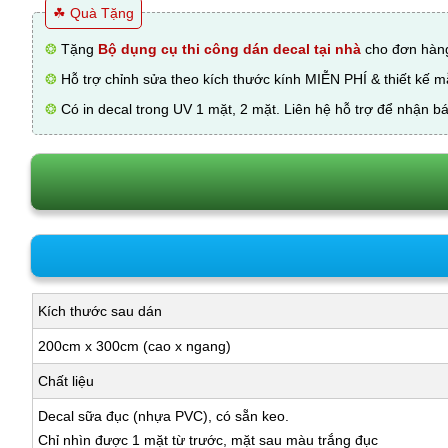
☘ Quà Tặng
❂
Tặng
Bộ dụng cụ thi công dán decal tại nhà
cho đơn hàng
❂
Hỗ trợ chỉnh sửa theo kích thước kính MIỄN PHÍ & thiết kế 
❂
Có in decal trong UV 1 mặt, 2 mặt. Liên hệ hỗ trợ để nhận bá
Kích thước sau dán
200cm x 300cm (cao x ngang)
Chất liệu
Decal sữa đục (nhựa PVC), có sẵn keo.
Chỉ nhìn được 1 mặt từ trước, mặt sau màu trắng đục