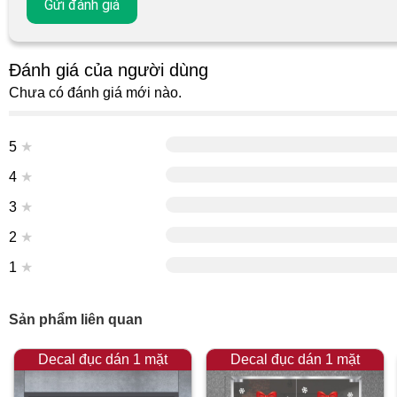
Đánh giá của người dùng
Chưa có đánh giá mới nào.
5
★
4
★
3
★
2
★
1
★
Sản phẩm liên quan
Decal đục dán 1 mặt
Decal đục dán 1 mặt