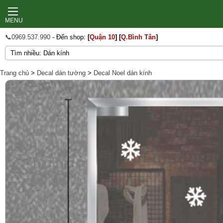
MENU
📞0969.537.990
- Đến shop:
[
Quận 10
]
[
Q.Bình Tân
]
Trang chủ
>
Decal dán tường
>
Decal Noel dán kính