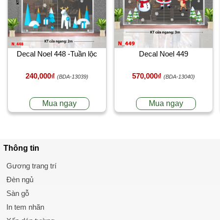
Decal Noel 448 -Tuần lộc
Decal Noel 449
240,000₫
570,000₫
(BDA-13039)
(BDA-13040)
Mua ngay
Mua ngay
Thông tin
Gương trang trí
Đèn ngủ
Sàn gỗ
In tem nhãn