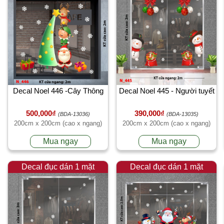
Decal Noel 446 -Cây Thông
Decal Noel 445 - Người tuyết
500,000₫
390,000₫
(BDA-13036)
(BDA-13035)
200cm x 200cm (cao x ngang)
200cm x 200cm (cao x ngang)
Mua ngay
Mua ngay
Decal đục dán 1 mặt
Decal đục dán 1 mặt