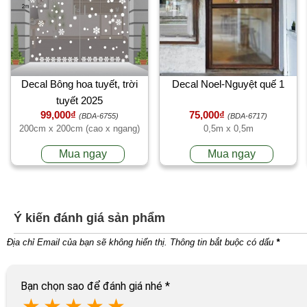
Decal Bông hoa tuyết, trời
Decal Noel-Nguyệt quế 1
tuyết 2025
99,000₫
75,000₫
(BDA-6755)
(BDA-6717)
200cm x 200cm (cao x ngang)
0,5m x 0,5m
Mua ngay
Mua ngay
Ý kiến đánh giá sản phẩm
Địa chỉ Email của bạn sẽ không hiển thị. Thông tin bắt buộc có dấu
*
Bạn chọn sao để đánh giá nhé
*
★
★
★
★
★