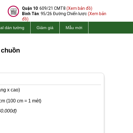
Quận 10
: 609/21 CMT8
(Xem bản đồ)
Bình Tân
: 95/26 Đường Chiến lược
(Xem bản
đồ)
al dán tường
Giảm giá
Mẫu mới
 chuồn
ng x cao)
cm
(100 cm = 1 mét)
60.000đ)