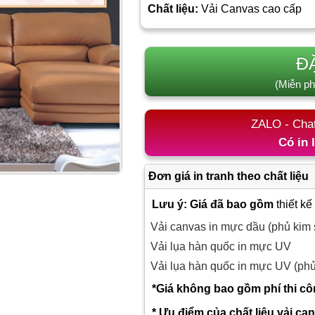
Chất liệu:
Vải Canvas cao cấp
Đ
(Miễn ph
ZALO - Cha
Có in 
Đơn giá in tranh theo chất liệu
Lưu ý: Giá đã bao gồm
thiết kế
Vải canvas in mực dầu (phủ kim 
Vải lụa hàn quốc in mực UV
Vải lụa hàn quốc in mực UV (ph
*Giá không bao gồm phí thi c
* Ưu điểm của chất liệu vải ca