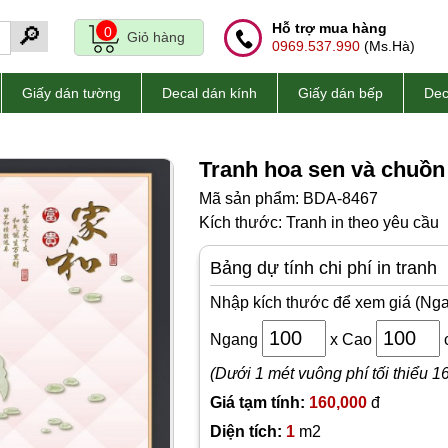
Hỗ trợ mua hàng
🔎
0
Giỏ hàng
0969.537.990
(Ms.Hà)
Giấy dán tường
Decal dán kính
Giấy dán bếp
Dec
Tranh hoa sen và chuồn
Mã sản phẩm: BDA-8467
Kích thước: Tranh in theo yêu cầu
Bảng dự tính chi phí in tranh
Nhập kích thước để xem giá (Nga
Ngang
x
Cao
(Dưới 1 mét vuông phí tối thiểu 1
Giá tạm tính:
160,000
đ
Diện tích:
1
m2