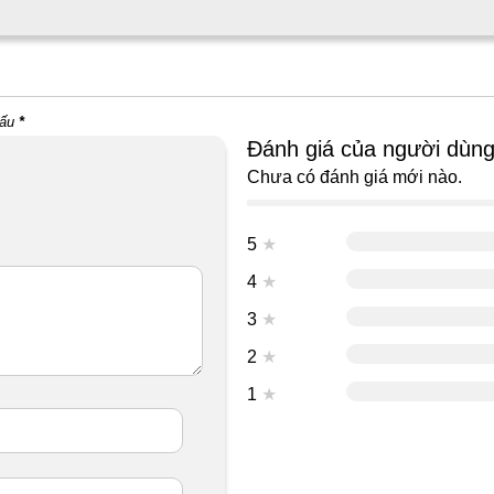
dấu
*
Đánh giá của người dùn
Chưa có đánh giá mới nào.
5
★
4
★
3
★
2
★
1
★