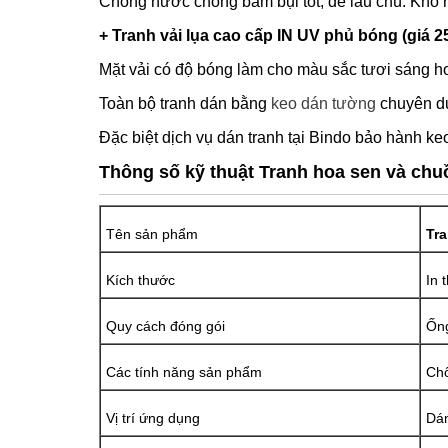
Chống nước chống bám bụi tốt, dễ lau chù. Khổ 
+ Tranh vải lụa cao cấp IN UV phủ bóng (giá 2
Mặt vải có độ bóng làm cho màu sắc tươi sáng hơ
Toàn bộ tranh dán bằng
keo dán tường
chuyên dụ
Đặc biệt dịch vụ dán tranh tại Bindo bảo hành keo
Thông số kỹ thuật Tranh hoa sen và ch
Tên sản phẩm
Tr
Kích thước
In 
Quy cách đóng gói
Ống
Các tính năng sản phẩm
Chố
Vị trí ứng dụng
Dán