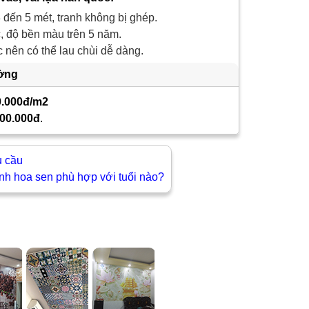
 đến 5 mét, tranh không bị ghép.
 độ bền màu trên 5 năm.
nên có thể lau chùi dễ dàng.
ường
0.000đ/m2
00.000đ
.
u cầu
anh hoa sen phù hợp với tuổi nào?