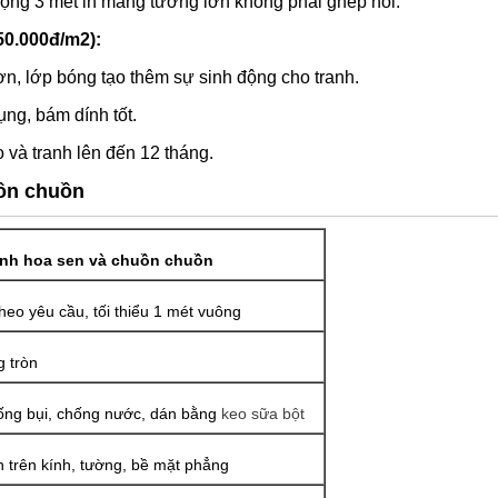
rộng 3 mét in mảng tường lớn không phải ghép nối.
50.000đ/m2):
n, lớp bóng tạo thêm sự sinh động cho tranh.
ng, bám dính tốt.
 và tranh lên đến 12 tháng.
uồn chuồn
anh hoa sen và chuồn chuồn
theo yêu cầu, tối thiểu 1 mét vuông
 tròn
ng bụi, chống nước, dán bằng
keo sữa bột
 trên kính, tường, bề mặt phẳng