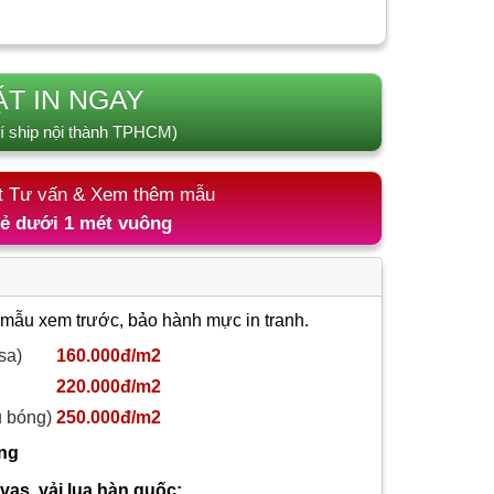
ẶT IN NGAY
í ship nội thành TPHCM)
t Tư vấn & Xem thêm mẫu
lẻ dưới 1 mét vuông
 mẫu xem trước, bảo hành mực in tranh.
sa)
160.000đ/m2
220.000đ/m2
ủ bóng)
250.000đ/m2
ông
nvas, vải lụa hàn quốc: