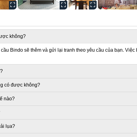
 được không?
ầu Bindo sẽ thêm và gửi lại tranh theo yêu cầu của bạn. Việc 
g?
ờng có được không?
hế nào?
?
ải lụa?