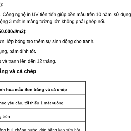
):
. Công nghệ in UV tiên tiến giúp bền màu trên 10 năm, sử dụng
rộng 3 mét in mảng tường lớn không phải ghép nối.
50.000đ/m2):
n, lớp bóng tạo thêm sự sinh động cho tranh.
ng, bám dính tốt.
 và tranh lên đến 12 tháng.
ắng và cá chép
anh hoa mẫu đon trắng và cá chép
theo yêu cầu, tối thiểu 1 mét vuông
 tròn
ng bụi, chống nước, dán bằng
keo sữa bột