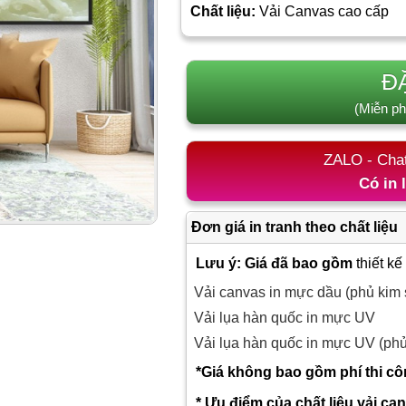
Chất liệu:
Vải Canvas cao cấp
Đ
(Miễn ph
ZALO - Cha
Có in 
Đơn giá in tranh theo chất liệu
Lưu ý: Giá đã bao gồm
thiết kế
Vải canvas in mực dầu (phủ kim 
Vải lụa hàn quốc in mực UV
Vải lụa hàn quốc in mực UV (ph
*Giá không bao gồm phí thi c
* Ưu điểm của chất liệu vải ca