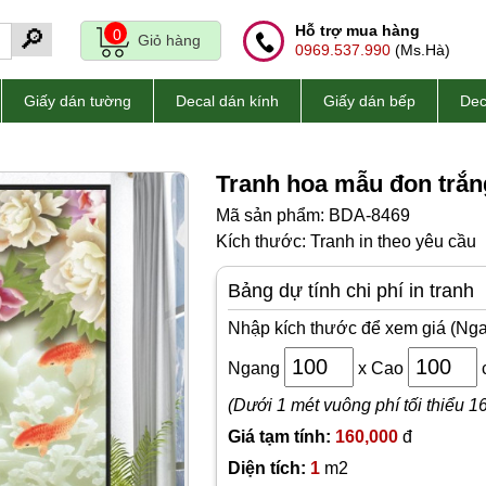
Hỗ trợ mua hàng
🔎
0
Giỏ hàng
0969.537.990
(Ms.Hà)
Giấy dán tường
Decal dán kính
Giấy dán bếp
Dec
Tranh hoa mẫu đon trắn
Mã sản phẩm: BDA-8469
Kích thước: Tranh in theo yêu cầu
Bảng dự tính chi phí in tranh
Nhập kích thước để xem giá (Nga
Ngang
x
Cao
(Dưới 1 mét vuông phí tối thiểu 1
Giá tạm tính:
160,000
đ
Diện tích:
1
m2