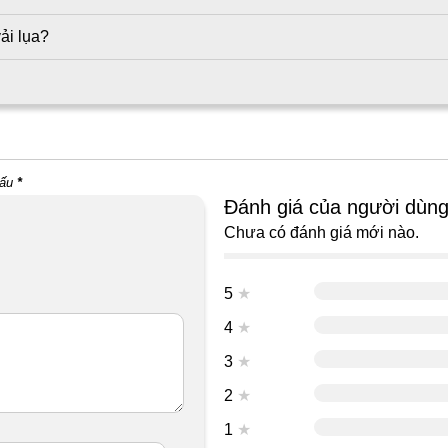
ải lụa?
dấu
*
Đánh giá của người dùn
Chưa có đánh giá mới nào.
5
★
4
★
3
★
2
★
1
★