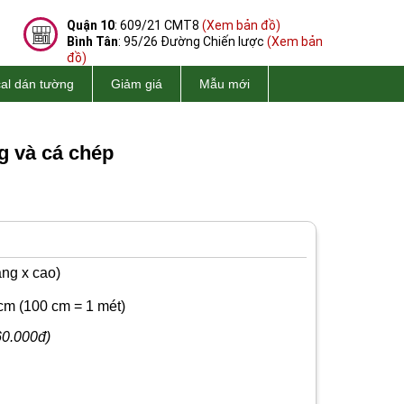
Quận 10
: 609/21 CMT8
(Xem bản đồ)
Bình Tân
: 95/26 Đường Chiến lược
(Xem bản
đồ)
al dán tường
Giảm giá
Mẫu mới
g và cá chép
ng x cao)
cm
(100 cm = 1 mét)
60.000đ)