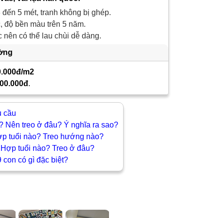
 đến 5 mét, tranh không bị ghép.
 độ bền màu trên 5 năm.
nên có thể lau chùi dễ dàng.
ường
0.000đ/m2
00.000đ
.
u cầu
? Nên treo ở đâu? Ý nghĩa ra sao?
ợp tuổi nào? Treo hướng nào?
 Hợp tuổi nào? Treo ở đâu?
 con có gì đặc biệt?