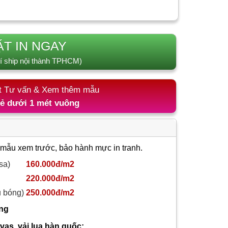
ẶT IN NGAY
í ship nội thành TPHCM)
t Tư vấn & Xem thêm mẫu
lẻ dưới 1 mét vuông
 mẫu xem trước, bảo hành mực in tranh.
sa)
160.000đ/m2
220.000đ/m2
ủ bóng)
250.000đ/m2
ông
nvas, vải lụa hàn quốc: