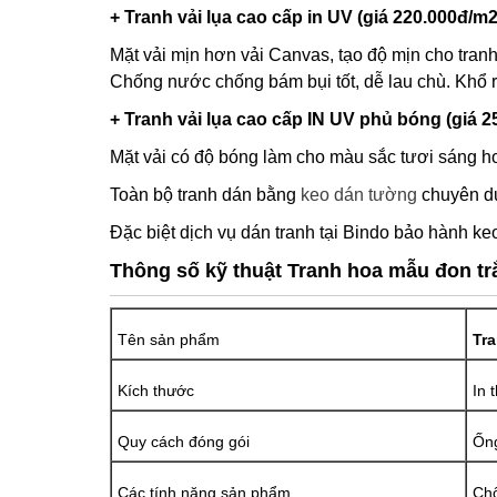
+ Tranh vải lụa cao cấp in UV (giá 220.000đ/m2
Mặt vải mịn hơn vải Canvas, tạo độ mịn cho tranh
Chống nước chống bám bụi tốt, dễ lau chù. Khổ 
+ Tranh vải lụa cao cấp IN UV phủ bóng (giá 2
Mặt vải có độ bóng làm cho màu sắc tươi sáng hơ
Toàn bộ tranh dán bằng
keo dán tường
chuyên dụ
Đặc biệt dịch vụ dán tranh tại Bindo bảo hành keo
Thông số kỹ thuật Tranh hoa mẫu đon tr
Tên sản phẩm
Tr
Kích thước
In 
Quy cách đóng gói
Ống
Các tính năng sản phẩm
Chố